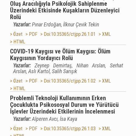
Oluş Aracılığıyla Psikolojik Sahiplenme
Üzerindeki Etkisinde Kuşakların Düzenleyici
Rolü
Yazarlar:
Pınar Erdoğan, İlknur Çevik Tekin
> Özet
> PDF
> Doi:10.35365/ctjpp.26.1.01
> XML
> HTML
COVID-19 Kaygısı ve Ölüm Kaygısı: Ölüm
Kaygısının Yordayıcı Rolü
Yazarlar:
Zeynep Demirtaş, Nihan Arslan, Serhat
Arslan, Aslı Kartol, Salih Sarışık
> Özet
> PDF
> Doi:10.35365/ctjpp.26.1.02
> XML
> HTML
Problemli Teknoloji Kullanımının Erken
Çocuklukta Psikososyal Durum ve Yürütücü
İşlevler Üzerindeki Etkilerinin İncelenmesi
Yazarlar:
Alperen Avcı, İsa Kaya
> Özet
> PDF
> Doi:10.35365/ctjpp.26.1.03
> XML