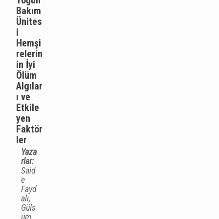
Yoğun
Bakım
Ünites
i
Hemşi
relerin
in İyi
Ölüm
Algılar
ı ve
Etkile
yen
Faktör
ler
Yaza
rlar:
Said
e
Fayd
alı,
Güls
üm