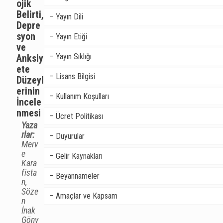
ojik
Belirti,
– Yayın Dili
Depre
syon
– Yayın Etiği
ve
– Yayın Sıklığı
Anksiy
ete
– Lisans Bilgisi
Düzeyl
erinin
– Kullanım Koşulları
İncele
nmesi
– Ücret Politikası
Yaza
rlar:
– Duyurular
Merv
e
– Gelir Kaynakları
Kara
fista
– Beyannameler
n,
Söze
– Amaçlar ve Kapsam
n
İnak
Göny