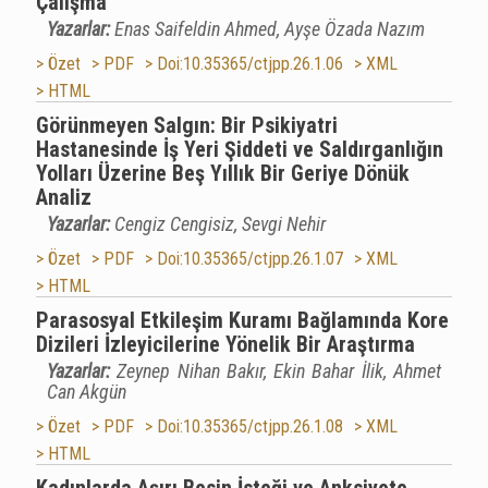
Çalışma
Yazarlar:
Enas Saifeldin Ahmed, Ayşe Özada Nazım
> Özet
> PDF
> Doi:10.35365/ctjpp.26.1.06
> XML
> HTML
Görünmeyen Salgın: Bir Psikiyatri
Hastanesinde İş Yeri Şiddeti ve Saldırganlığın
Yolları Üzerine Beş Yıllık Bir Geriye Dönük
Analiz
Yazarlar:
Cengiz Cengisiz, Sevgi Nehir
> Özet
> PDF
> Doi:10.35365/ctjpp.26.1.07
> XML
> HTML
Parasosyal Etkileşim Kuramı Bağlamında Kore
Dizileri İzleyicilerine Yönelik Bir Araştırma
Yazarlar:
Zeynep Nihan Bakır, Ekin Bahar İlik, Ahmet
Can Akgün
> Özet
> PDF
> Doi:10.35365/ctjpp.26.1.08
> XML
> HTML