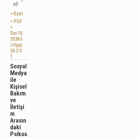
eli
> Özet
> PDF
>
Doi:10.
35365
/ctjpp.
26.2.0
1
Sosyal
Medya
ile
Kişisel
Bakım
ve
İletişi
m
Arasın
daki
Psikos