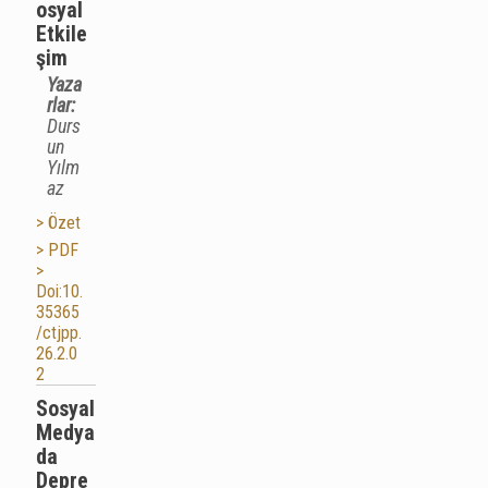
osyal
Etkile
şim
Yaza
rlar:
Durs
un
Yılm
az
> Özet
> PDF
>
Doi:10.
35365
/ctjpp.
26.2.0
2
Sosyal
Medya
da
Depre