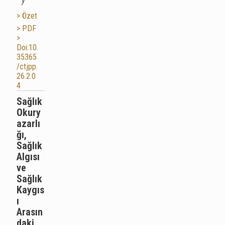
> Özet
> PDF
>
Doi:10.
35365
/ctjpp.
26.2.0
4
Sağlık
Okury
azarlı
ğı,
Sağlık
Algısı
ve
Sağlık
Kaygıs
ı
Arasın
daki