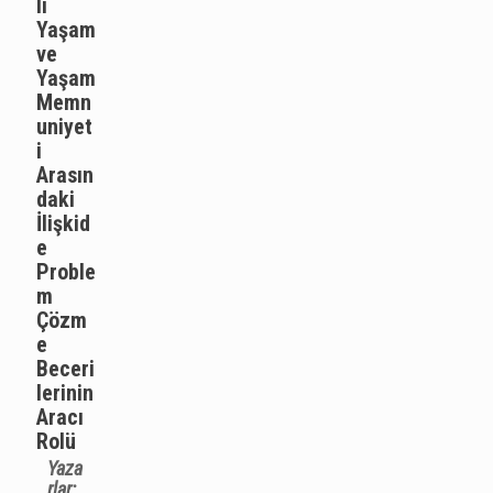
lı
Yaşam
ve
Yaşam
Memn
uniyet
i
Arasın
daki
İlişkid
e
Proble
m
Çözm
e
Beceri
lerinin
Aracı
Rolü
Yaza
rlar: