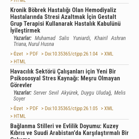
> HTML
Kronik Böbrek Hastalığı Olan Hemodiyaliz
Hastalarında Stresi Azaltmak İçin Gestalt
Grup Terapisi Kullanarak Hastalık Kabulünü
İyileştirmek
Yazarlar:
Muhamad Salis Yuniardi, Khairil Ashran
Triana, Nurul Husna
> Özet
> PDF
> Doi:10.35365/ctjpp.26.1.04
> XML
> HTML
Havacılık Sektörü Çalışanları için Yeni Bir
Psikososyal Stres Kaynağı: Meşru Olmayan
Görevler
Yazarlar:
Server Sevil Akyürek, Duygu Uludağ, Melis
Soyer
> Özet
> PDF
> Doi:10.35365/ctjpp.26.1.05
> XML
> HTML
Bağlanma Stilleri ve Evlilik Doyumu: Kuzey
Kıbrıs ve Suudi Arabistan’da Karşılaştırmalı Bir