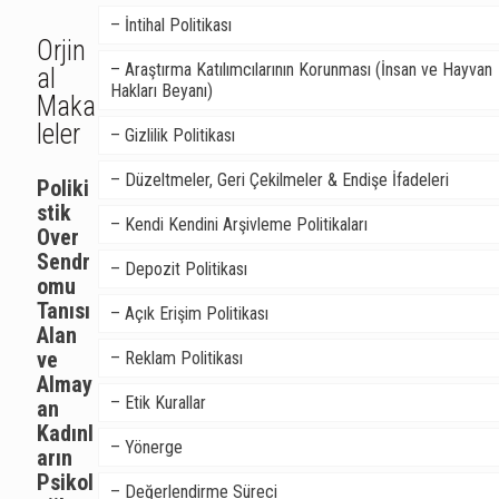
– İntihal Politikası
Orjin
– Araştırma Katılımcılarının Korunması (İnsan ve Hayvan
al
Hakları Beyanı)
Maka
leler
– Gizlilik Politikası
– Düzeltmeler, Geri Çekilmeler & Endişe İfadeleri
Poliki
stik
– Kendi Kendini Arşivleme Politikaları
Over
Sendr
– Depozit Politikası
omu
Tanısı
– Açık Erişim Politikası
Alan
ve
– Reklam Politikası
Almay
– Etik Kurallar
an
Kadınl
– Yönerge
arın
Psikol
– Değerlendirme Süreci