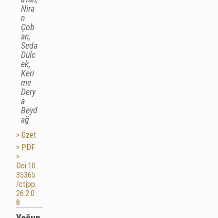
Nira
n
Çob
an,
Seda
Dülc
ek,
Keri
me
Dery
a
Beyd
ağ
> Özet
> PDF
>
Doi:10.
35365
/ctjpp.
26.2.0
8