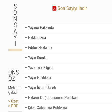
S
Son Sayıyı İndir
O
N
S
– Yayıncı Hakkında
A
Y
– Hakkımızda
I
– Editör Hakkında
– Yayın Kurulu
– Yazarlara Bilgiler
ÖNS
ÖZ
– Yayın Politikası
– Yayın İşlem Ücreti
Mehmet
Çakıcı
– Hakem Değerlendirme Politikası
> Özet
> PDF
– Çıkar Çatışması Politikası