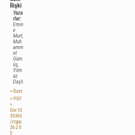
İlişki
Yaza
rlar:
Emin
e
Murt,
Muh
amm
et
Güm
üş,
Yılm
az
Daşlı
> Özet
> PDF
>
Doi:10.
35365
/ctjpp.
26.2.0
5