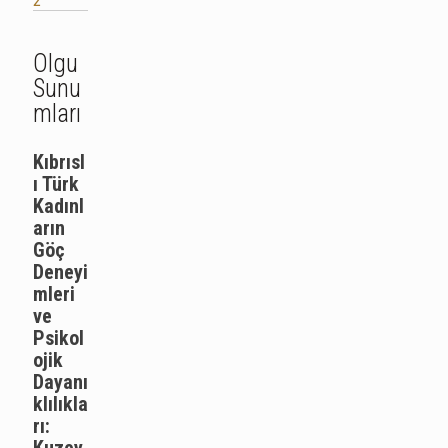
2
Olgu
Sunu
mları
Kıbrısl
ı Türk
Kadınl
arın
Göç
Deneyi
mleri
ve
Psikol
ojik
Dayanı
klılıkla
rı: