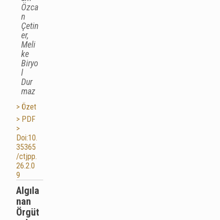
Özca
n
Çetin
er,
Meli
ke
Biryo
l
Dur
maz
> Özet
> PDF
>
Doi:10.
35365
/ctjpp.
26.2.0
9
Algıla
nan
Örgüt