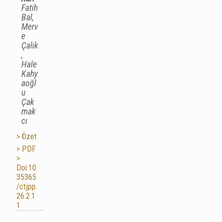
Fatih
Bal,
Merv
e
Çalık
,
Hale
Kahy
aoğl
u
Çak
mak
cı
> Özet
> PDF
>
Doi:10.
35365
/ctjpp.
26.2.1
1