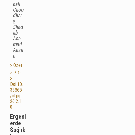
hali
Chou
dhar
y,
Shad
ab
Aha
mad
Ansa
ri
> Özet
> PDF
>
Doi:10.
35365
/ctjpp.
26.2.1
0
Ergenl
erde
Sağlık