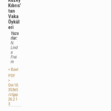
Kuzey
Kıbrıs’
tan
Vaka
Öykül
eri
Yaza
rlar:
N.
Lind
a
Frai
m
> Özet
PDF
>
Doi:10.
35365
/ctjpp.
26.2.1
3