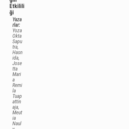
Etkilili
ği
Yaza
rlar:
Yoza
Okta
Sapu
tra,
Hasn
ida,
Jose
tta
Mari
a
Remi
la
Tuap
attin
aja,
Meut
ia
Naul
y