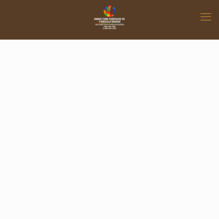
Kıbrıs Türk Psikiyatri ve
Psikoloji Dergisi
Kıbrıs Türk Psikiyatri ve Psikoloji
Dergisi, Kıbrıs Ruh Sağlığı
Enstitüsü’nün akademik resmi
yayınıdır.