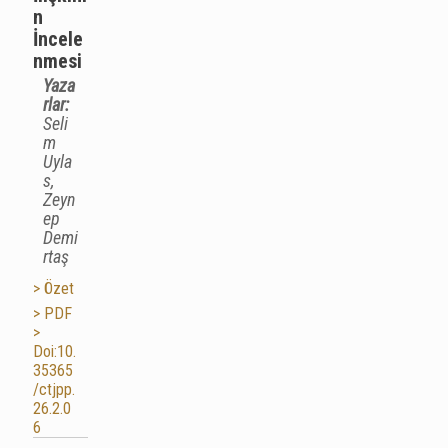
n
İncele
nmesi
Yaza
rlar:
Seli
m
Uyla
s,
Zeyn
ep
Demi
rtaş
> Özet
> PDF
>
Doi:10.
35365
/ctjpp.
26.2.0
6