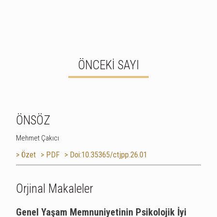
ÖNCEKİ SAYI
ÖNSÖZ
Mehmet Çakıcı
> Özet
> PDF
> Doi:10.35365/ctjpp.26.01
Orjinal Makaleler
Genel Yaşam Memnuniyetinin Psikolojik İyi