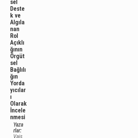
sel
Deste
k ve
Algıla
nan
Rol
Açıklı
ğının
Örgüt
sel
Bağlılı
ğın
Yorda
yıcılar
ı
Olarak
İncele
nmesi
Yaza
rlar:
Vais