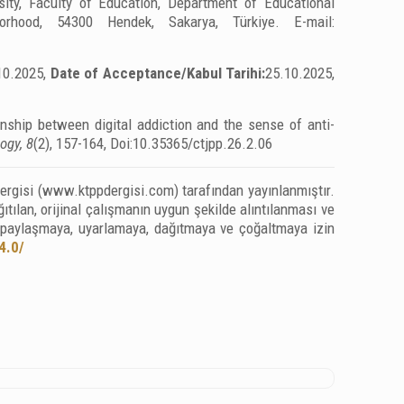
ity, Faculty of Education, Department of Educational
hood, 54300 Hendek, Sakarya, Türkiye. E-mail:
10.2025,
Date of Acceptance/Kabul Tarihi:
25.10.2025,
onship between digital addiction and the sense of anti-
ogy, 8
(2), 157-164, Doi:10.35365/ctjpp.26.2.06
 Dergisi (www.ktppdergisi.com) tarafından yayınlanmıştır.
tılan, orijinal çalışmanın uygun şekilde alıntılanması ve
, paylaşmaya, uyarlamaya, dağıtmaya ve çoğaltmaya izin
4.0/