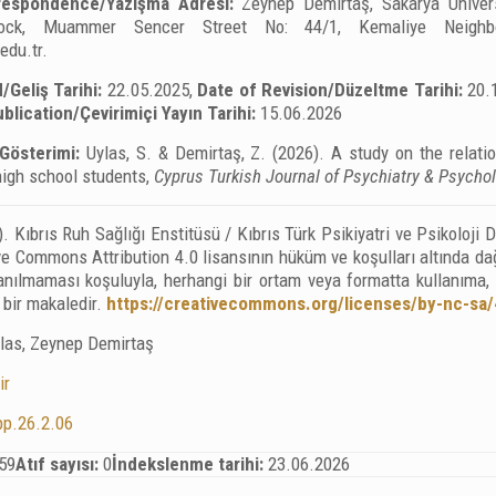
respondence/Yazışma Adresi:
Zeynep Demirtaş, Sakarya Univers
ock, Muammer Sencer Street No: 44/1, Kemaliye Neighbor
edu.tr
.
/Geliş Tarihi:
22.05.2025,
Date of Revision/Düzeltme Tarihi:
20.
blication/Çevirimiçi Yayın Tarihi:
15.06.2026
Gösterimi:
Uylas, S. & Demirtaş, Z. (2026). A study on the relati
igh school students,
Cyprus Turkish Journal of Psychiatry & Psychol
. Kıbrıs Ruh Sağlığı Enstitüsü / Kıbrıs Türk Psikiyatri ve Psikoloji
e Commons Attribution 4.0 lisansının hüküm ve koşulları altında dağı
lanılmaması koşuluyla, herhangi bir ortam veya formatta kullanıma
i bir makaledir.
https://creativecommons.org/licenses/by-nc-sa/
las, Zeynep Demirtaş
ir
pp.26.2.06
59
Atıf sayısı:
0
İndekslenme tarihi:
23.06.2026