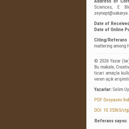
Address of Cor
Sciences, E Bl
zeynept@sakarya.
Date of Received
Date of Online Pu
Citing/Referans 
mattering among h
© 2026 Yazar (lar)
Bu makale, Creativ
ticari amaçla kul
veren açık erişiml
Yazarlar:
Selim Uy
PDF Dosyasını İnd
DOI: 10.35365/ctj
Referans sayısı: