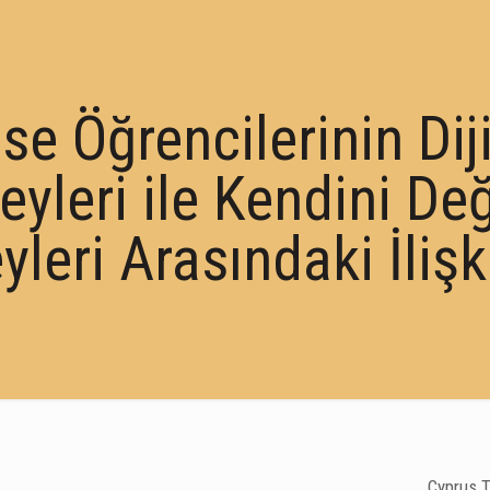
ise Öğrencilerinin Dij
eyleri ile Kendini D
yleri Arasındaki İliş
Cyprus T