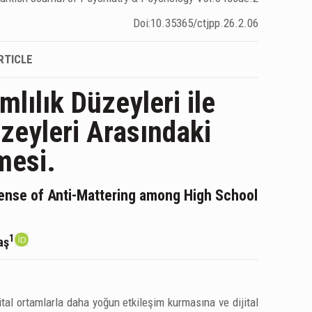
Doi:10.35365/ctjpp.26.2.06
RTICLE
mlılık Düzeyleri ile
zeyleri Arasındaki
mesi.
Sense of Anti-Mattering among High School
1
aş
jital ortamlarla daha yoğun etkileşim kurmasına ve dijital