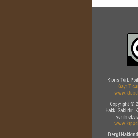
Kıbrıs Türk Psi
GayriTicar
www.ktppde
Copyright © 2
Hakkı Saklıdır. 
verilmeksiz
www.ktppde
Dergi Hakkınd