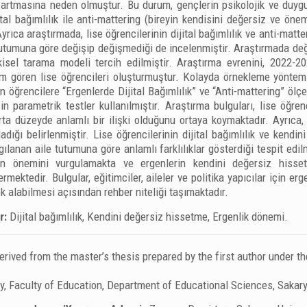
n artmasına neden olmuştur. Bu durum, gençlerin psikolojik ve duygu
ital bağımlılık ile anti-mattering (bireyin kendisini değersiz ve öne
rıca araştırmada, lise öğrencilerinin dijital bağımlılık ve anti-matte
tutumuna göre değişip değişmediği de incelenmiştir. Araştırmada değ
kisel tarama modeli tercih edilmiştir. Araştırma evrenini, 2022-2
im gören lise öğrencileri oluşturmuştur. Kolayda örnekleme yöntemi
n öğrencilere “Ergenlerde Dijital Bağımlılık” ve “Anti-mattering” ölç
çin parametrik testler kullanılmıştır. Araştırma bulguları, lise öğren
rta düzeyde anlamlı bir ilişki olduğunu ortaya koymaktadır. Ayrıca, a
adığı belirlenmiştir. Lise öğrencilerinin dijital bağımlılık ve kendi
ılanan aile tutumuna göre anlamlı farklılıklar gösterdiği tespit edilmiş
nin önemini vurgulamakta ve ergenlerin kendini değersiz hissetm
rmektedir. Bulgular, eğitimciler, aileler ve politika yapıcılar için erge
ek alabilmesi açısından rehber niteliği taşımaktadır.
r:
Dijital bağımlılık, Kendini değersiz hissetme, Ergenlik dönemi.
rived from the master’s thesis prepared by the first author under th
y, Faculty of Education, Department of Educational Sciences, Sakary