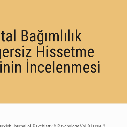
ital Bağımlılık
eğersiz Hissetme
kinin İncelenmesi
urkish Journal of Psychiatry & Psychology Vol.8 Issue.2