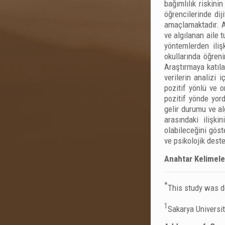
bağımlılık riskini
öğrencilerinde dij
amaçlamaktadır. Ay
ve algılanan aile 
yöntemlerden iliş
okullarında öğren
Araştırmaya katıla
verilerin analizi i
pozitif yönlü ve o
pozitif yönde yord
gelir durumu ve alg
arasındaki ilişki
olabileceğini göste
ve psikolojik dest
Anahtar Kelimele
*
This study was de
1
Sakarya Universit