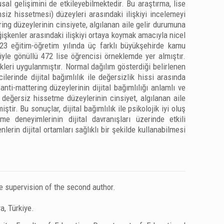
sal gelişimini de etkileyebilmektedir. Bu araştırma, lise
msiz hissetmesi) düzeyleri arasındaki ilişkiyi incelemeyi
ring düzeylerinin cinsiyete, algılanan aile gelir durumuna
işkenler arasındaki ilişkiyi ortaya koymak amacıyla nicel
023 eğitim-öğretim yılında üç farklı büyükşehirde kamu
yle gönüllü 472 lise öğrencisi örneklemde yer almıştır.
ekleri uygulanmıştır. Normal dağılım gösterdiği belirlenen
cilerinde dijital bağımlılık ile değersizlik hissi arasında
nti-mattering düzeylerinin dijital bağımlılığı anlamlı ve
ni değersiz hissetme düzeylerinin cinsiyet, algılanan aile
tir. Bu sonuçlar, dijital bağımlılık ile psikolojik iyi oluş
e deneyimlerinin dijital davranışları üzerinde etkili
nlerin dijital ortamları sağlıklı bir şekilde kullanabilmesi
e supervision of the second author.
a, Türkiye.