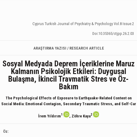
Cyprus Turkish Journal of Psychiatry & Psychology Vol.8 Issue.2
Doi:10.35365/ctjpp.26.2.03
ARAŞTIRMA YAZISI / RESEARCH ARTICLE
Sosyal Medyada Deprem İçeriklerine Maruz
Kalmanın Psikolojik Etkileri: Duygusal
Bulaşma, İkincil Travmatik Stres ve Öz-
Bakım
The Psychological Effects of Exposure to Earthquake-Related Content on
Social Media: Emotional Contagion, Secondary Traumatic Stress, and Self-Car
1
2
İrem Yıldırım
, Zöhre Kaya
Öz: