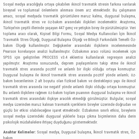
Sosyal medya aracılığıyla ortaya çıkabilen ikincil travmatik stresin farkına varılarak
bireysel ve toplumsal önlemlerin alınması önem arz etmektedir. Bu çalışmanın
amacı, sosyal medyada travmatik görüntülere maruz kalma, duygusal bulaşma,
ikincil travmatik stres ve öz-bakım arasındaki ilişkileri incelemektir. Araştırma,
Türkiye’nin çeşitli illerinde yaşayan 447 genç ve yetişkin birey ile yürütülmüştür. Veri
toplama aracı olarak, Kişisel Bilgi Formu, Sosyal Medya Kullanıcıları İçin İkincil
Travmatik Stres Ölçeği, Duygusal Bulaşma Ölçeği ve Bilinçli Farkındalık Temelli Öz-
bakım Ölçeği kullanılmıştır. Değişkenler arasındaki ilişkilerin incelenmesinde
Pearson korelasyon analizi kullanılmıştır. Özbakımın aracı rolünü incelemek için
SPSS için geliştirilen PROCESS v3.4 eklentisi kullanılarak regresyon analizi
yapılmıştır. Araştırma sonucunda, deprem paylaşımlarını takip etme ile ikincil
travmatik stres arasında pozitif ve anlamlı bir ilişki olduğu ortaya konmuştur.
Duygusal bulaşma ile ikincil travmatik stres arasında pozitif yönde anlamlı; öz-
bakım becerilerinin 2 alt boyutu olan fiziksel bakım ve destekleyici yapı ile ikincil
travmatik stres arasında ise negatif yönde anlamlı ilişki olduğu ortaya konmuştur.
Bu anlamlı ilişkilere rağmen öz-bakım toplam puanının duygusal bulaşma ve ikincil
travmatik stres arasındaki ilişkiye aracılık etmediği görülmüştür. Bulgular, sosyal
medya üzerinden maruz kalınan travmatik içeriklerin bireyler üzerinde doğrudan ve
güçlü bir etkisi olabileceğine işaret etmektedir. Özbakımın sınırlı etkisi, bireylerin
sosyal medya üzerindeki duygusal yüklerle başa çıkma biçimlerinin daha derin
psikolojik müdahalelere ihtiyaç duyduğunu göstermektedir.
Anahtar Kelimeler:
Sosyal medya, Duygusal bulaşma, İkincil travmatik stres, Öz-
bakım.