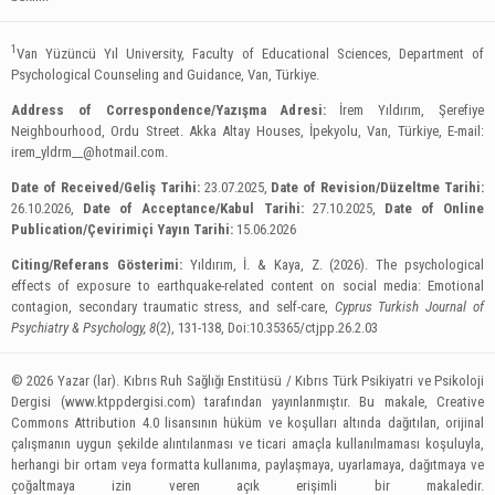
1
Van Yüzüncü Yıl University, Faculty of Educational Sciences, Department of
Psychological Counseling and Guidance, Van, Türkiye.
Address of Correspondence/Yazışma Adresi:
İrem Yıldırım, Şerefiye
Neighbourhood, Ordu Street. Akka Altay Houses, İpekyolu, Van, Türkiye, E-mail:
irem_yldrm__@hotmail.com
.
Date of Received/Geliş Tarihi:
23.07.2025,
Date of Revision/Düzeltme Tarihi:
26.10.2026,
Date of Acceptance/Kabul Tarihi:
27.10.2025,
Date of Online
Publication/Çevirimiçi Yayın Tarihi:
15.06.2026
Citing/Referans Gösterimi:
Yıldırım, İ. & Kaya, Z. (2026). The psychological
effects of exposure to earthquake-related content on social media: Emotional
contagion, secondary traumatic stress, and self-care,
Cyprus Turkish Journal of
Psychiatry & Psychology, 8
(2), 131-138, Doi:10.35365/ctjpp.26.2.03
© 2026 Yazar (lar). Kıbrıs Ruh Sağlığı Enstitüsü / Kıbrıs Türk Psikiyatri ve Psikoloji
Dergisi (www.ktppdergisi.com) tarafından yayınlanmıştır. Bu makale, Creative
Commons Attribution 4.0 lisansının hüküm ve koşulları altında dağıtılan, orijinal
çalışmanın uygun şekilde alıntılanması ve ticari amaçla kullanılmaması koşuluyla,
herhangi bir ortam veya formatta kullanıma, paylaşmaya, uyarlamaya, dağıtmaya ve
çoğaltmaya izin veren açık erişimli bir makaledir.