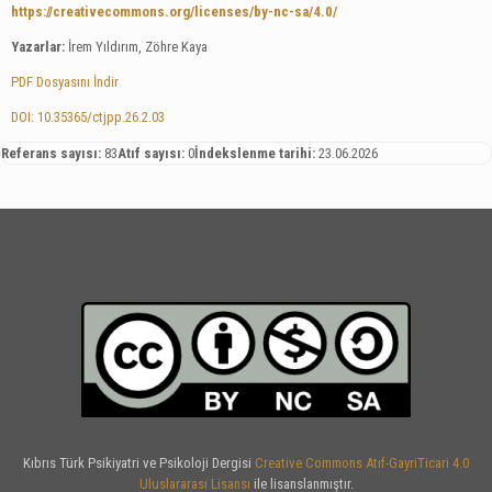
https://creativecommons.org/licenses/by-nc-sa/4.0/
Yazarlar:
İrem Yıldırım, Zöhre Kaya
PDF Dosyasını İndir
DOI: 10.35365/ctjpp.26.2.03
Referans sayısı:
83
Atıf sayısı:
0
İndekslenme tarihi:
23.06.2026
Kıbrıs Türk Psikiyatri ve Psikoloji Dergisi
Creative Commons Atıf-GayriTicari 4.0
Uluslararası Lisansı
ile lisanslanmıştır.