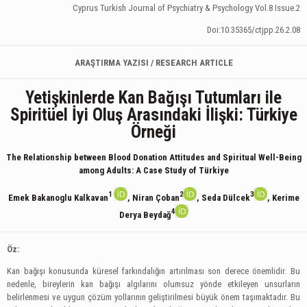
Cyprus Turkish Journal of Psychiatry & Psychology Vol.8 Issue.2
Doi:10.35365/ctjpp.26.2.08
ARAŞTIRMA YAZISI / RESEARCH ARTICLE
Yetişkinlerde Kan Bağışı Tutumları ile
Spiritüel İyi Oluş Arasındaki İlişki: Türkiye
Örneği
The Relationship between Blood Donation Attitudes and Spiritual Well-Being
among Adults: A Case Study of Türkiye
1
2
3
Emek Bakanoglu Kalkavan
, Niran Çoban
, Seda Dülcek
, Kerime
4
Derya Beydağ
Öz:
Kan bağışı konusunda küresel farkındalığın artırılması son derece önemlidir. Bu
nedenle, bireylerin kan bağışı algılarını olumsuz yönde etkileyen unsurların
belirlenmesi ve uygun çözüm yollarının geliştirilmesi büyük önem taşımaktadır. Bu