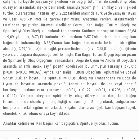
çalışma, Türkiye’de yaşayan yetişkinlerin kan bağışı tutumları ile spiritüel iyi oluş
düzeyleri arasındaki ilişkiyi belirlemek amacıyla yapılmıştır. Tanımlayıcı ve ilişkisel
türdeki bu araştırma, haziran–eylül 2022 tarihleri arasında Türkiye’de yaşayan 18 yaş
ve üzeri 475 katılımcı ile gerçekleştirilmiştir. Araştırma verileri, araştırmacılar
tarafından geliştirilen Bireysel Özellikler Formu, Kan Bağışı Tutum Ölçeği ve
Spiritüel İyi Oluş Ölçeği kullanılarak toplanmıştır. Katılımcıların yaş ortalaması 32,64
± 9,69 yıl olup, %70,1’i kadındır. Katılımcıların %57,7’sinin daha önce hiç kan
bağışında bulunmadığı, %65,9’unun kan bağışı konusunda herhangi bir eğitim
almadığı, %49,1’inin eğitimi sağlık personelinden aldığı ve %55,8’inin aldığı eğitimin
yetersiz olduğunu düşündüğü belirlenmiştir. Kan Bağışı Tutum Ölçeği toplam puanı
ile Spiritüel İyi Oluş Ölçeği’nin Transandans, Doğa ile Uyum ve Anomi alt boyutları
arasında anlamlı ancak zayıf pozitif korelasyon bulunmuştur (sırasıyla p<0.01;
p<0.01; p<0.05; r=0.096). Ayrıca, Kan Bağışı Tutum Ölçeği’nin Toplumsal ve Sosyal
Sorumluluk alt boyutu ile Spiritüel İyi Oluş Ölçeği’nin Transandans ve Doğa ile
Uyum alt boyutları arasında pozitif; Anomi alt boyutu ile ise zayıf negatif
korelasyon bulunmuştur (sırasıyla p<0.01, r=0.122; p<0.01, r=0.296; p<0.05,
r=-0.112). Yetişkin bireylerin spiritüel iyi oluş düzeyleri arttıkça, kan bağışı
tutumlarının da olumlu yönde geliştiği saptanmıştır. Sonuç olarak, bulgularımız
hemşirelerin etkili eğitim ve farkındalık çalışmaları aracılığıyla kan bağışını teşvik
etmedeki kritik rolünü ortaya koymaktadır.
Anahtar Kelimeler:
Kan bağışı, Kan bağışçıları, Spiritüel iyi oluş, Tutum.
1