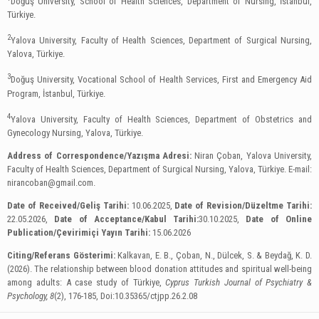
Doğuş University, School of Health Sciences, Department of Nursing, İstanbul,
Türkiye.
2
Yalova University, Faculty of Health Sciences, Department of Surgical Nursing,
Yalova, Türkiye.
3
Doğuş University, Vocational School of Health Services, First and Emergency Aid
Program, İstanbul, Türkiye.
4
Yalova University, Faculty of Health Sciences, Department of Obstetrics and
Gynecology Nursing, Yalova, Türkiye.
Address of Correspondence/Yazışma Adresi:
Niran Çoban, Yalova University,
Faculty of Health Sciences, Department of Surgical Nursing, Yalova, Türkiye. E-mail:
nirancoban@gmail.com
.
Date of Received/Geliş Tarihi:
10.06.2025,
Date of Revision/Düzeltme Tarihi:
22.05.2026,
Date of Acceptance/Kabul Tarihi:
30.10.2025,
Date of Online
Publication/Çevirimiçi Yayın Tarihi:
15.06.2026
Citing/Referans Gösterimi:
Kalkavan, E. B., Çoban, N., Dülcek, S. & Beydağ, K. D.
(2026). The relationship between blood donation attitudes and spiritual well-being
among adults: A case study of Türkiye,
Cyprus Turkish Journal of Psychiatry &
Psychology, 8
(2), 176-185, Doi:10.35365/ctjpp.26.2.08