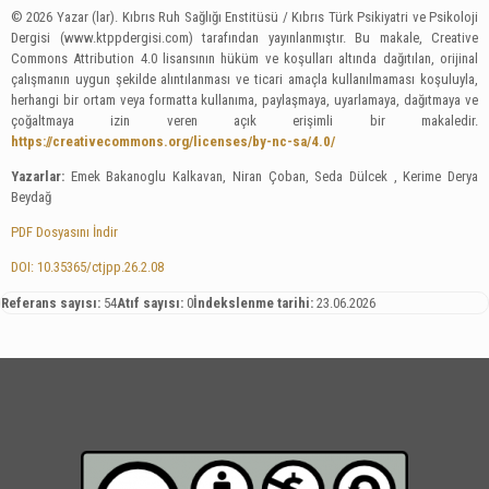
© 2026 Yazar (lar). Kıbrıs Ruh Sağlığı Enstitüsü / Kıbrıs Türk Psikiyatri ve Psikoloji
Dergisi (www.ktppdergisi.com) tarafından yayınlanmıştır. Bu makale, Creative
Commons Attribution 4.0 lisansının hüküm ve koşulları altında dağıtılan, orijinal
çalışmanın uygun şekilde alıntılanması ve ticari amaçla kullanılmaması koşuluyla,
herhangi bir ortam veya formatta kullanıma, paylaşmaya, uyarlamaya, dağıtmaya ve
çoğaltmaya izin veren açık erişimli bir makaledir.
https://creativecommons.org/licenses/by-nc-sa/4.0/
Yazarlar:
Emek Bakanoglu Kalkavan, Niran Çoban, Seda Dülcek , Kerime Derya
Beydağ
PDF Dosyasını İndir
DOI: 10.35365/ctjpp.26.2.08
Referans sayısı:
54
Atıf sayısı:
0
İndekslenme tarihi:
23.06.2026