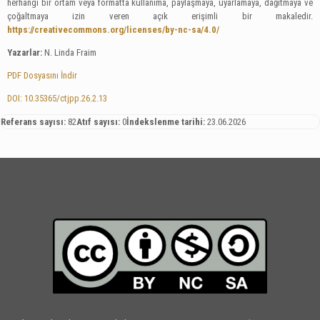
herhangi bir ortam veya formatta kullanıma, paylaşmaya, uyarlamaya, dağıtmaya ve
çoğaltmaya izin veren açık erişimli bir makaledir.
https://creativecommons.org/licenses/by-nc-sa/4.0/
Yazarlar:
N. Linda Fraim
PDF Dosyasını İndir
DOI: 10.35365/ctjpp.26.2.13
Referans sayısı:
82
Atıf sayısı:
0
İndekslenme tarihi:
23.06.2026