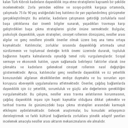
kalan Türk Kıbrıslı kadınların dayanıklılık inşa etme stratejilerini kapsamlı bir şekilde
incelemektedir. Zorla yerinden edilme ve sosyo-politik kargaşa ortamında,
çalışmada 75 ila 90 yaş aralığındaki beş katılımcı ile yarı yapılandırılmış görüşmeler
gerçekleştirilmiştir. Bu anlatılar, kadınların çatışmanın getirdiği zorluklarla nasıl
başa çıktıklarına dair önemli bilgiler sunarak, yaşadıkları travmaya karşı
geliştirdikleri başa çıkma stratejilerini gözler önüne sermektedir. Bulgular,
psikolojik dayanıklılık, uyum stratejileri, cinsiyet rollerinin dönüşümü, nesiller arası
algılar ve genç nesillere yönelik öneriler olmak üzere beş ana tema ortaya
koymaktadır. Katılımcılar, zorluklar sırasında dayanıklılığı artırmada umut
sürdürmenin ve toplumsal desteğin kritik önemi üzerinde durarak, topluluk
bağlarının hayatta kalmalarında oynadığı temel rolü vurgulamışlardır. Sosyal
sermaye ve ekonomik katılım, uyum sağlamada belirleyici faktörler olarak öne
çıkmakta ve kadınların geleneksel cinsiyet rollerinin nasıl değiştiğini
göstermektedir. Ayrıca, katılımcılar genç nesillerde dayanıklılık ve öz yeterlilik
konusundaki algılanan eksikliklerden endişe duymakta ve bu sorunları aşırı
koruyucu ebeveynlik uygulamalarına atfetmektedir. Öneriler, çağdaş bağlamlarda
dayanıklılık için öz yeterlilik, sorumluluk ve güçlü aile değerlerinin gerekliliğini
vurgulamaktadır. Bu çalışma, nesiller arası travma anlatılarının korunmasının,
çağdaş dayanıklılık inşası için hayati kaynaklar olduğuna dikkat çekmekte ve
tarihsel travma ile günümüzdeki başa çıkma stratejileri arasındaki karmaşık
etkileşimi aydınlatmaktadır. Gelecek araştırmalar, bu konudaki anlayışımızı
derinleştirmek ve farklı kültürel bağlamlarda zorluklara yönelik adaptif yanıtları
incelemek amacıyla nesiller arası aktarım mekanizmalarını ele almalıdır.