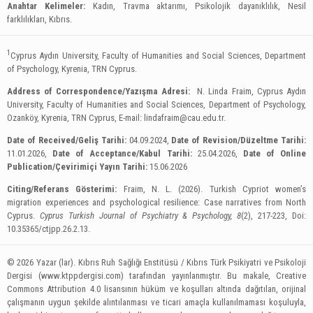
Anahtar Kelimeler:
Kadın, Travma aktarımı, Psikolojik dayanıklılık, Nesil
farklılıkları, Kıbrıs.
1
Cyprus Aydın University, Faculty of Humanities and Social Sciences, Department
of Psychology, Kyrenia, TRN Cyprus.
Address of Correspondence/Yazışma Adresi:
N. Linda Fraim, Cyprus Aydın
University, Faculty of Humanities and Social Sciences, Department of Psychology,
Ozanköy, Kyrenia, TRN Cyprus, E-mail:
lindafraim@cau.edu.tr
.
Date of Received/Geliş Tarihi:
04.09.2024,
Date of Revision/Düzeltme Tarihi:
11.01.2026,
Date of Acceptance/Kabul Tarihi:
25.04.2026,
Date of Online
Publication/Çevirimiçi Yayın Tarihi:
15.06.2026
Citing/Referans Gösterimi:
Fraim, N. L. (2026). Turkish Cypriot women’s
migration experiences and psychological resilience: Case narratives from North
Cyprus.
Cyprus Turkish Journal of Psychiatry & Psychology, 8
(2), 217-223, Doi:
10.35365/ctjpp.26.2.13.
© 2026 Yazar (lar). Kıbrıs Ruh Sağlığı Enstitüsü / Kıbrıs Türk Psikiyatri ve Psikoloji
Dergisi (www.ktppdergisi.com) tarafından yayınlanmıştır. Bu makale, Creative
Commons Attribution 4.0 lisansının hüküm ve koşulları altında dağıtılan, orijinal
çalışmanın uygun şekilde alıntılanması ve ticari amaçla kullanılmaması koşuluyla,