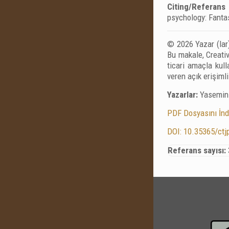
Citing/Referans 
psychology: Fantas
© 2026 Yazar (lar)
Bu makale, Creativ
ticari amaçla kul
veren açık erişiml
Yazarlar:
Yasemin
PDF Dosyasını İnd
DOI: 10.35365/ctj
Referans sayısı: