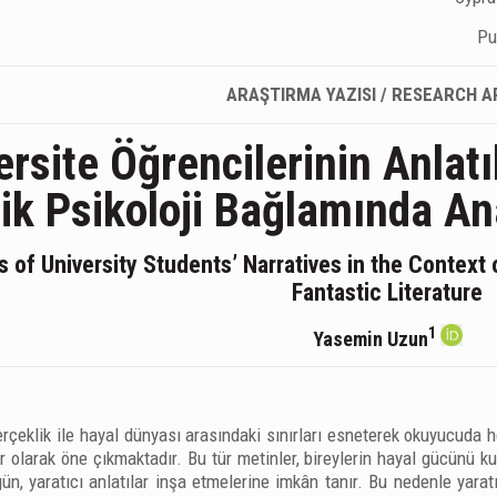
Pu
ARAŞTIRMA YAZISI / RESEARCH A
rsite Öğrencilerinin Anlatıl
tik Psikoloji Bağlamında An
s of University Students’ Narratives in the Context 
Fantastic Literature
1
Yasemin Uzun
erçeklik ile hayal dünyası arasındaki sınırları esneterek okuyucuda
r olarak öne çıkmaktadır. Bu tür metinler, bireylerin hayal gücünü k
zgün, yaratıcı anlatılar inşa etmelerine imkân tanır. Bu nedenle yarat