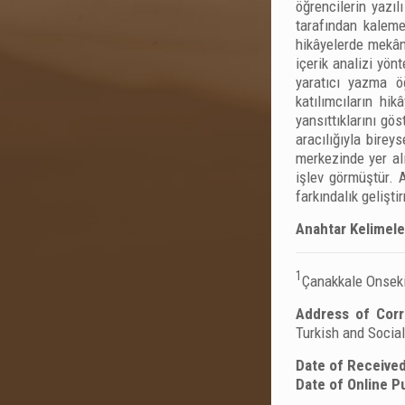
öğrencilerin yazıl
tarafından kaleme
hikâyelerde mekân k
içerik analizi yö
yaratıcı yazma öğ
katılımcıların hi
yansıttıklarını g
aracılığıyla birey
merkezinde yer alı
işlev görmüştür. 
farkındalık gelişt
Anahtar Kelimele
1
Çanakkale Onsekiz
Address of Cor
Turkish and Social
Date of Received
Date of Online Pu