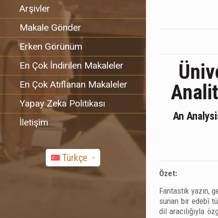
Arşivler
Makale Gönder
Erken Görünüm
En Çok İndirilen Makaleler
Ünive
En Çok Atıflanan Makaleler
Anali
Yapay Zeka Politikası
An Analysi
İletişim
Türkçe
Özet:
Fantastik yazın, g
sunan bir edebî tü
dil aracılığıyla ö