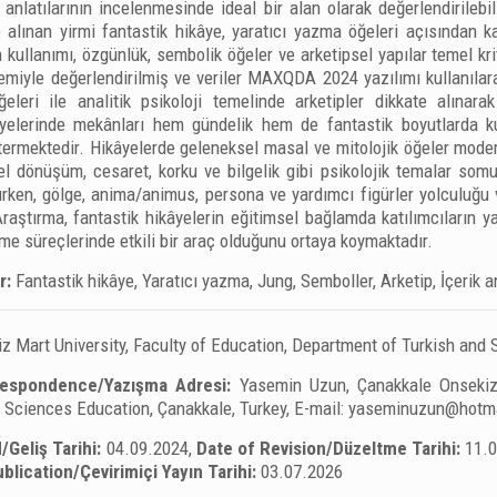
ı anlatılarının incelenmesinde ideal bir alan olarak değerlendirilebi
 alınan yirmi fantastik hikâye, yaratıcı yazma öğeleri açısından ka
ullanımı, özgünlük, sembolik öğeler ve arketipsel yapılar temel kriter
ntemiyle değerlendirilmiş ve veriler MAXQDA 2024 yazılımı kullanıla
eleri ile analitik psikoloji temelinde arketipler dikkate alınara
kâyelerinde mekânları hem gündelik hem de fantastik boyutlarda ku
östermektedir. Hikâyelerde geleneksel masal ve mitolojik öğeler mod
sel dönüşüm, cesaret, korku ve bilgelik gibi psikolojik temalar somut
rken, gölge, anima/animus, persona ve yardımcı figürler yolculuğu v
Araştırma, fantastik hikâyelerin eğitimsel bağlamda katılımcıların 
irme süreçlerinde etkili bir araç olduğunu ortaya koymaktadır.
r:
Fantastik hikâye, Yaratıcı yazma, Jung, Semboller, Arketip, İçerik an
 Mart University, Faculty of Education, Department of Turkish and 
respondence/Yazışma Adresi:
Yasemin Uzun, Çanakkale Onsekiz 
 Sciences Education, Çanakkale, Turkey, E-mail:
yaseminuzun@hotm
/Geliş Tarihi:
04.09.2024,
Date of Revision/Düzeltme Tarihi:
11.
blication/Çevirimiçi Yayın Tarihi:
03.07.2026