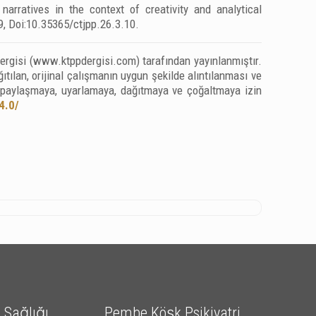
narratives in the context of creativity and analytical
9, Doi:10.35365/ctjpp.26.3.10.
 Dergisi (www.ktppdergisi.com) tarafından yayınlanmıştır.
tılan, orijinal çalışmanın uygun şekilde alıntılanması ve
, paylaşmaya, uyarlamaya, dağıtmaya ve çoğaltmaya izin
4.0/
Sağlığı
Pembe Köşk Psikiyatri