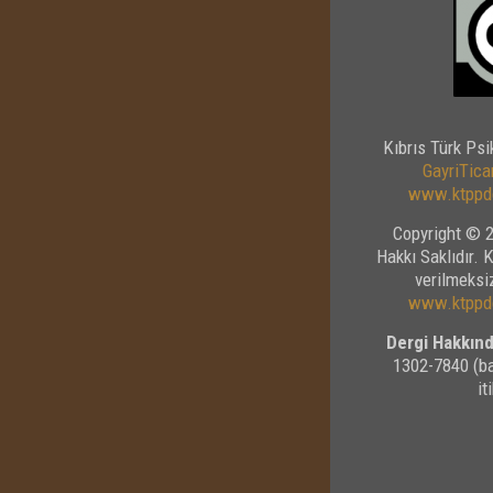
Kıbrıs Türk Psi
GayriTicar
www.ktppde
Copyright © 2
Hakkı Saklıdır. 
verilmeksiz
www.ktppde
Dergi Hakkınd
1302-7840 (ba
it