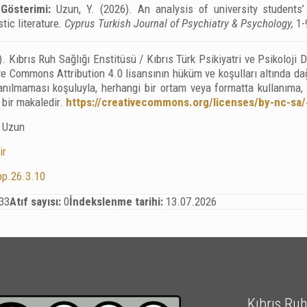
Gösterimi:
Uzun, Y. (2026). An analysis of university students’ 
tic literature
. Cyprus Turkish Journal of Psychiatry & Psychology,
1-
. Kıbrıs Ruh Sağlığı Enstitüsü / Kıbrıs Türk Psikiyatri ve Psikoloji
e Commons Attribution 4.0 lisansının hüküm ve koşulları altında dağı
lanılmaması koşuluyla, herhangi bir ortam veya formatta kullanıma
i bir makaledir.
https://creativecommons.org/licenses/by-nc-sa/
 Uzun
ir
pp.26.3.10
33
Atıf sayısı:
0
İndekslenme tarihi:
13.07.2026
Kıbrıs Ruh 