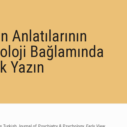
n Anlatılarının
ikoloji Bağlamında
ik Yazın
s Turkish Journal of Psychiatry & Psychology,
Early View