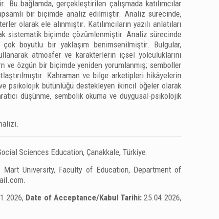
lir. Bu bağlamda, gerçekleştirilen çalışmada katılımcılar
psamlı bir biçimde analiz edilmiştir. Analiz sürecinde,
ler olarak ele alınmıştır. Katılımcıların yazılı anlatıları
rak sistematik biçimde çözümlenmiştir. Analiz sürecinde
k çok boyutlu bir yaklaşım benimsenilmiştir. Bulgular,
llanarak atmosfer ve karakterlerin içsel yolculuklarını
ern ve özgün bir biçimde yeniden yorumlanmış; semboller
laştırılmıştır. Kahraman ve bilge arketipleri hikâyelerin
e psikolojik bütünlüğü destekleyen ikincil öğeler olarak
yaratıcı düşünme, sembolik okuma ve duygusal-psikolojik
alizi.
Social Sciences Education, Çanakkale, Türkiye.
Mart University, Faculty of Education, Department of
ail.com
.
01.2026,
Date of Acceptance/Kabul Tarihi:
25.04.2026,