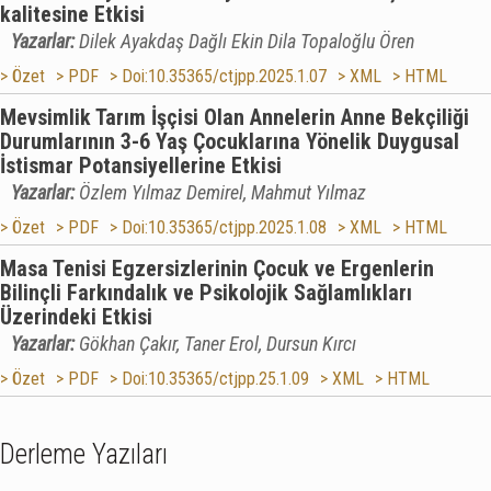
kalitesine Etkisi
Yazarlar:
Dilek Ayakdaş Dağlı Ekin Dila Topaloğlu Ören
> Özet
> PDF
> Doi:10.35365/ctjpp.2025.1.07
> XML
> HTML
Mevsimlik Tarım İşçisi Olan Annelerin Anne Bekçiliği
Durumlarının 3-6 Yaş Çocuklarına Yönelik Duygusal
İstismar Potansiyellerine Etkisi
Yazarlar:
Özlem Yılmaz Demirel, Mahmut Yılmaz
> Özet
> PDF
> Doi:10.35365/ctjpp.2025.1.08
> XML
> HTML
Masa Tenisi Egzersizlerinin Çocuk ve Ergenlerin
Bilinçli Farkındalık ve Psikolojik Sağlamlıkları
Üzerindeki Etkisi
Yazarlar:
Gökhan Çakır, Taner Erol, Dursun Kırcı
> Özet
> PDF
> Doi:10.35365/ctjpp.25.1.09
> XML
> HTML
Derleme Yazıları