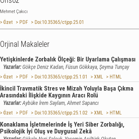
Önsöz
Mehmet Çakıcı
> Özet
> PDF
> Doi:10.35365/ctjpp.25.01
Orjinal Makaleler
Yetişkinlerde Zorbalık Ölçeği: Bir Uyarlama Çalışması
Yazarlar:
Gökçe Deniz Kadan, Füsun Gökkaya, Şeyma Tunçay
> Özet
> PDF
> Doi:10.35365/ctjpp.25.1.01
> XML
> HTML
İkincil Travmatik Stres ve Mizah Yoluyla Başa Çıkma
Arasındaki İlişkide Kaygının Aracı Rolü
Yazarlar:
Aybüke İrem Saylam, Ahmet Sapancı
> Özet
> PDF
> Doi:10.35365/ctjpp.25.1.02
> XML
> HTML
Konaklama İşletmelerinde İş Yeri Siber Zorbalığı,
Psikolojik İyi Oluş ve Duygusal Zekâ
Yazarlar:
Gökalp Nuri Selçuk, Yasemin Asiltürk Okutan