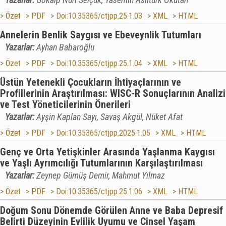
> Özet
> PDF
> Doi:10.35365/ctjpp.25.1.03
> XML
> HTML
Annelerin Benlik Saygısı ve Ebeveynlik Tutumları
Yazarlar:
Ayhan Babaroğlu
> Özet
> PDF
> Doi:10.35365/ctjpp.25.1.04
> XML
> HTML
Üstün Yetenekli Çocukların İhtiyaçlarının ve
Profillerinin Araştırılması: WISC-R Sonuçlarının Analizi
ve Test Yöneticilerinin Önerileri
Yazarlar:
Ayşin Kaplan Sayı, Savaş Akgül, Nüket Afat
> Özet
> PDF
> Doi:10.35365/ctjpp.2025.1.05
> XML
> HTML
Genç ve Orta Yetişkinler Arasında Yaşlanma Kaygısı
ve Yaşlı Ayrımcılığı Tutumlarının Karşılaştırılması
Yazarlar:
Zeynep Gümüş Demir, Mahmut Yılmaz
> Özet
> PDF
> Doi:10.35365/ctjpp.25.1.06
> XML
> HTML
Doğum Sonu Dönemde Görülen Anne ve Baba Depresif
Belirti Düzeyinin Evlilik Uyumu ve Cinsel Yaşam