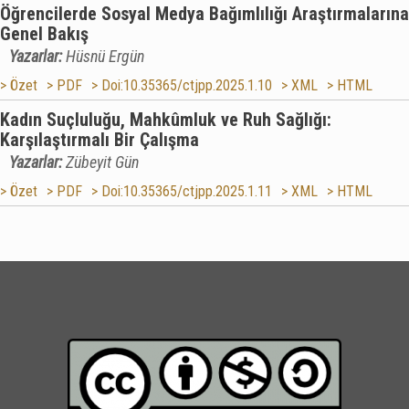
Öğrencilerde Sosyal Medya Bağımlılığı Araştırmalarına
Genel Bakış
Yazarlar:
Hüsnü Ergün
> Özet
> PDF
> Doi:10.35365/ctjpp.2025.1.10
> XML
> HTML
Kadın Suçluluğu, Mahkûmluk ve Ruh Sağlığı:
Karşılaştırmalı Bir Çalışma
Yazarlar:
Zübeyit Gün
> Özet
> PDF
> Doi:10.35365/ctjpp.2025.1.11
> XML
> HTML