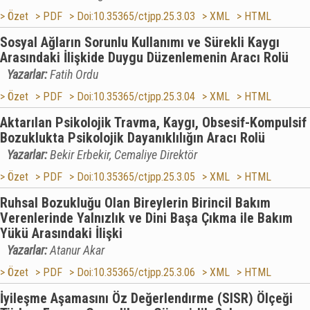
> Özet
> PDF
> Doi:10.35365/ctjpp.25.3.03
> XML
> HTML
Sosyal Ağların Sorunlu Kullanımı ve Sürekli Kaygı
Arasındaki İlişkide Duygu Düzenlemenin Aracı Rolü
Yazarlar:
Fatih Ordu
> Özet
> PDF
> Doi:10.35365/ctjpp.25.3.04
> XML
> HTML
Aktarılan Psikolojik Travma, Kaygı, Obsesif-Kompulsif
Bozuklukta Psikolojik Dayanıklılığın Aracı Rolü
Yazarlar:
Bekir Erbekir, Cemaliye Direktör
> Özet
> PDF
> Doi:10.35365/ctjpp.25.3.05
> XML
> HTML
Ruhsal Bozukluğu Olan Bireylerin Birincil Bakım
Verenlerinde Yalnızlık ve Dini Başa Çıkma ile Bakım
Yükü Arasındaki İlişki
Yazarlar:
Atanur Akar
> Özet
> PDF
> Doi:10.35365/ctjpp.25.3.06
> XML
> HTML
İyileşme Aşamasını Öz Değerlendırme (SISR) Ölçeği