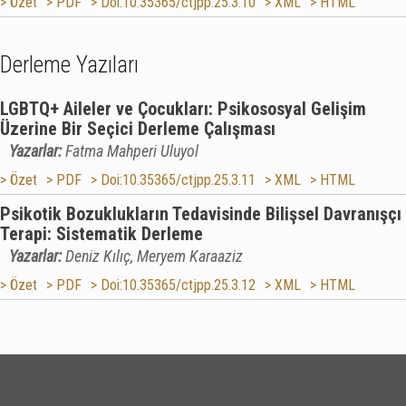
> Özet
> PDF
> Doi:10.35365/ctjpp.25.3.10
> XML
> HTML
Derleme Yazıları
LGBTQ+ Aileler ve Çocukları: Psikososyal Gelişim
Üzerine Bir Seçici Derleme Çalışması
Yazarlar:
Fatma Mahperi Uluyol
> Özet
> PDF
> Doi:10.35365/ctjpp.25.3.11
> XML
> HTML
Psikotik Bozuklukların Tedavisinde Bilişsel Davranışçı
Terapi: Sistematik Derleme
Yazarlar:
Deniz Kılıç, Meryem Karaaziz
> Özet
> PDF
> Doi:10.35365/ctjpp.25.3.12
> XML
> HTML