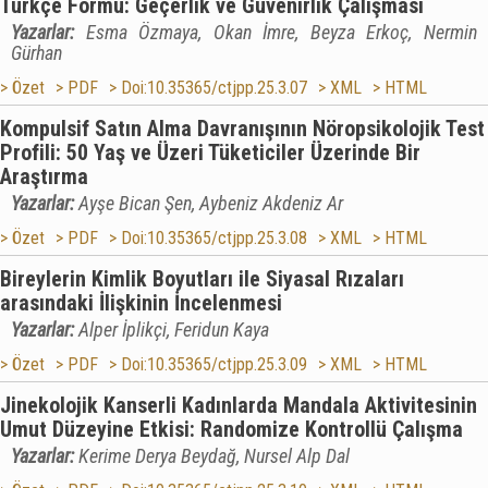
Türkçe Formu: Geçerlik ve Güvenirlik Çalışması
Yazarlar:
Esma Özmaya, Okan İmre, Beyza Erkoç, Nermin
Gürhan
> Özet
> PDF
> Doi:10.35365/ctjpp.25.3.07
> XML
> HTML
Kompulsif Satın Alma Davranışının Nöropsikolojik Test
Profili: 50 Yaş ve Üzeri Tüketiciler Üzerinde Bir
Araştırma
Yazarlar:
Ayşe Bican Şen, Aybeniz Akdeniz Ar
> Özet
> PDF
> Doi:10.35365/ctjpp.25.3.08
> XML
> HTML
Bireylerin Kimlik Boyutları ile Siyasal Rızaları
arasındaki İlişkinin İncelenmesi
Yazarlar:
Alper İplikçi, Feridun Kaya
> Özet
> PDF
> Doi:10.35365/ctjpp.25.3.09
> XML
> HTML
Jinekolojik Kanserli Kadınlarda Mandala Aktivitesinin
Umut Düzeyine Etkisi: Randomize Kontrollü Çalışma
Yazarlar:
Kerime Derya Beydağ, Nursel Alp Dal