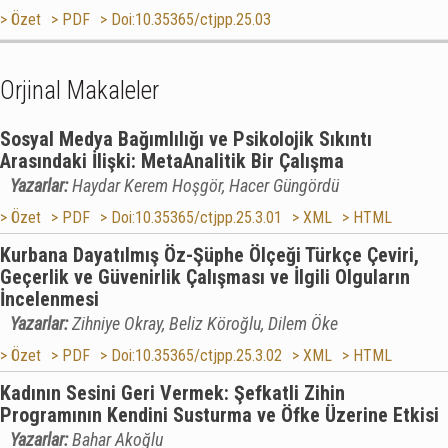
> Özet
> PDF
> Doi:10.35365/ctjpp.25.03
Orjinal Makaleler
Sosyal Medya Bağımlılığı ve Psikolojik Sıkıntı
Arasındaki İlişki: MetaAnalitik Bir Çalışma
Yazarlar:
Haydar Kerem Hoşgör, Hacer Güngördü
> Özet
> PDF
> Doi:10.35365/ctjpp.25.3.01
> XML
> HTML
Kurbana Dayatılmış Öz-Şüphe Ölçeği Türkçe Çeviri,
Geçerlik ve Güvenirlik Çalışması ve İlgili Olguların
İncelenmesi
Yazarlar:
Zihniye Okray, Beliz Köroğlu, Dilem Öke
> Özet
> PDF
> Doi:10.35365/ctjpp.25.3.02
> XML
> HTML
Kadının Sesini Geri Vermek: Şefkatli Zihin
Programının Kendini Susturma ve Öfke Üzerine Etkisi
Yazarlar:
Bahar Akoğlu