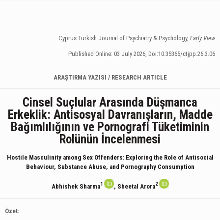
Cyprus Turkish Journal of Psychiatry & Psychology,
Early View
Published Online: 03 July 2026, Doi:10.35365/ctjpp.26.3.06
ARAŞTIRMA YAZISI / RESEARCH ARTICLE
Cinsel Suçlular Arasında Düşmanca
Erkeklik: Antisosyal Davranışların, Madde
Bağımlılığının ve Pornografi Tüketiminin
Rolünün İncelenmesi
Hostile Masculinity among Sex Offenders: Exploring the Role of Antisocial
Behaviour, Substance Abuse, and Pornography Consumption
1
2
Abhishek Sharma
, Sheetal Arora
Özet: