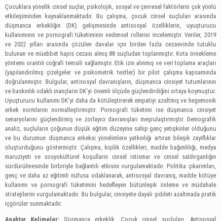
Çocuklara yönelik cinsel suçlar, psikolojik, sosyal ve çevresel faktörlerin çok yönlü
etkileşiminden kaynaklanmaktadır. Bu çalışma, çocuk cinsel suçluları arasında
düşmanca erkekliğin (DK) gelişmesinde antisosyal özelliklerin, uyuşturucu
kullanımının ve pornografi tüketiminin nedensel rollerini incelemiştir. Veriler, 2019
ve 2022 yılları arasında çözülen davalar için birden fazla cezaevinde tutuklu
bulunan ve müebbet hapis cezası almış 88 suçludan toplanmıştır. Kota örnekleme
yöntemi orantılı coğrafi temsili sağlamıştır. Etik izin alınmış ve veri toplama araçları
(yapılandırılmış çizelgeler ve psikometrik testler) bir pilot çalışma kapsamında
doğrulanmıştır. Bulgular, antisosyal davranışların, düşmanca cinsiyet tutumlarının
ve baskınlık odaklı inançların DK’yi önemli ölçüde güçlendirdiğini ortaya koymuştur.
Uyuşturucu kullanımı DK’yi daha da kötüleştirerek empatiyi azaltmış ve hegemonik
erkek normlarını normalleştirmiştir. Pornografi tüketimi ise düşmanca cinsiyet
senaryolarını güçlendirmiş ve zorlayıcı davranışları meşrulaştırmıştır. Demografik
analiz, suçluların çoğunun düşük eğitim düzeyine sahip genç yetişkinler olduğunu
ve bu durumun düşmanca erkeksi yönelimlere yatkınlığı artıran bileşik zayıflıklar
oluşturduğunu göstermiştir. Çalışma, kişilik özellikleri, madde bağımlılığı, medya
maruziyeti ve sosyokültürel koşulların cinsel istismar ve cinsel saldırganlığın
sürdürülmesinde birbiriyle bağlantılı etkisini vurgulamaktadır. Politika çıkarımları,
genç ve daha az eğitimli nüfusa odaklanarak, antisosyal davranış, madde kötüye
kullanımı ve pornografi tüketimini hedefleyen bütünleşik önleme ve müdahale
stratejilerini vurgulamaktadır. Bu bulgular, cinsiyete dayalı şiddeti azaltmada pratik
içgörüler sunmaktadır.
Anahtar Kelimeler:
Düşmanca erkeklik, Çocuk cinsel suçluları, Antisosyal