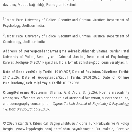
davranış, Madde bağımlılığı, Pornografi tüketimi.
1
Sardar Patel University of Police, Security and Criminal Justice, Department of
Psychology, Jodhpur, India.
2
Sardar Patel University of Police, Security and Criminal Justice, Department of
Criminology, Jodhpur, India.
Address of Correspondence/Yazışma Adresi:
Abhishek Sharma, Sardar Patel
University of Police, Security and Criminal Justice, Department of Psychology,
Karwar, Jodhpur- 342037, Rajasthan, India. E-mail:
abhishek@policeuniversity.ac.in
.
Date of Received/Geliş Tarihi:
19.09.2025,
Date of Revision/Düzeltme Tarihi:
21.01.2026,
Date of Acceptance/Kabul Tarihi:
29.01.2026,
Date of Online
Publication/Çevirimiçi Yayın Tarihi:
03.07.2026
Citing/Referans Gösterimi:
Sharma, A. & Arora, S. (2026). Hostile masculinity
among sex offenders: exploring the role of antisocial behaviour, substance abuse,
and pornography consumption.
Cyprus Turkish Journal of Psychiatry & Psychology,
1-9, Doi:10.35365/ctjpp.26.3.07.
© 2026 Yazar (lar). Kıbrıs Ruh Sağlığı Enstitüsü / Kıbrıs Türk Psikiyatri ve Psikoloji
Dergisi (www.ktppdergisi.com) tarafından yayınlanmıştır. Bu makale, Creative