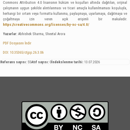
Commons Attribution 4.0 lisansının hüküm ve koşulları altında dağıtılan, orijinal
çalışmanın uygun şekilde alıntılanması ve ticari amaçla kullanılmaması koşuluyla,
herhangi bir ortam veya formatta kullanıma, paylaşmaya, uyarlamaya, dağıtmaya ve
çoğaltmaya izin veren açık erişimli bir makaledir.
https://creativecommons.org/licenses/by-nc-sa/4.0/
Yazarlar:
Abhishek Sharma, Sheetal Arora
PDF Dosyasını İndir
DOI: 10.35365/ctjpp.26.3.06
Referans sayısı:
55
Atıf sayısı:
0
İndekslenme tarihi:
13.07.2026