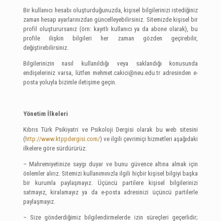
Bir kullanıcı hesabı oluşturduğunuzda, kişisel bilgilerinizi istediğiniz
zaman hesap ayarlarınızdan güncelleyebilirsiniz. Sitemizde kişisel bir
profil oluşturursanız (örn: kayıtlı kullanıcı ya da abone olarak), bu
profile ilişkin bilgileri her zaman gözden geçirebilir,
değiştirebilirsiniz.
Bilgilerinizin nasıl kullanıldığı veya saklandığı konusunda
endişeleriniz varsa, lütfen
mehmet.cakici@neu.edu.tr
adresinden e-
posta yoluyla bizimle iletişime geçin.
Yönetim İlkeleri
Kıbrıs Türk Psikiyatri ve Psikoloji Dergisi olarak bu web sitesini
(
http://www.ktppdergisi.com/
) ve ilgili çevrimiçi hizmetleri aşağıdaki
ilkelere göre sürdürürüz:
– Mahremiyetinize saygı duyar ve bunu güvence altına almak için
önlemler alırız. Sitemizi kullanımınızla ilgili hiçbir kişisel bilgiyi başka
bir kurumla paylaşmayız. Üçüncü partilere kişisel bilgilerinizi
satmayız, kiralamayız ya da e-posta adresinizi üçüncü partilerle
paylaşmayız.
– Size gönderdiğimiz bilgilendirmelerde izin süreçleri geçerlidir;