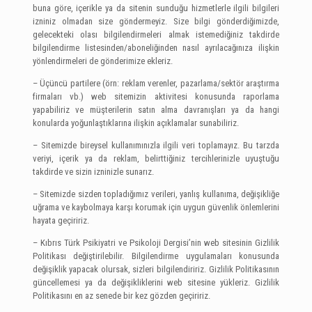
buna göre, içerikle ya da sitenin sunduğu hizmetlerle ilgili bilgileri
izniniz olmadan size göndermeyiz. Size bilgi gönderdiğimizde,
gelecekteki olası bilgilendirmeleri almak istemediğiniz takdirde
bilgilendirme listesinden/aboneliğinden nasıl ayrılacağınıza ilişkin
yönlendirmeleri de gönderimize ekleriz.
– Üçüncü partilere (örn: reklam verenler, pazarlama/sektör araştırma
firmaları vb.) web sitemizin aktivitesi konusunda raporlama
yapabiliriz ve müşterilerin satın alma davranışları ya da hangi
konularda yoğunlaştıklarına ilişkin açıklamalar sunabiliriz.
– Sitemizde bireysel kullanımınızla ilgili veri toplamayız. Bu tarzda
veriyi, içerik ya da reklam, belirttiğiniz tercihlerinizle uyuştuğu
takdirde ve sizin izninizle sunarız.
– Sitemizde sizden topladığımız verileri, yanlış kullanıma, değişikliğe
uğrama ve kaybolmaya karşı korumak için uygun güvenlik önlemlerini
hayata geçiririz.
– Kıbrıs Türk Psikiyatri ve Psikoloji Dergisi’nin web sitesinin Gizlilik
Politikası değiştirilebilir. Bilgilendirme uygulamaları konusunda
değişiklik yapacak olursak, sizleri bilgilendiririz. Gizlilik Politikasının
güncellemesi ya da değişikliklerini web sitesine yükleriz. Gizlilik
Politikasını en az senede bir kez gözden geçiririz.