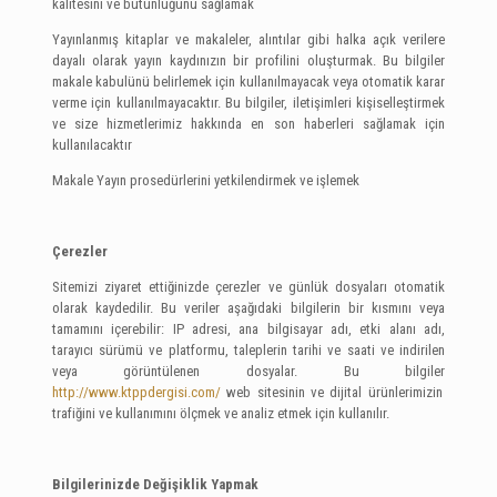
kalitesini ve bütünlüğünü sağlamak
Yayınlanmış kitaplar ve makaleler, alıntılar gibi halka açık verilere
dayalı olarak yayın kaydınızın bir profilini oluşturmak. Bu bilgiler
makale kabulünü belirlemek için kullanılmayacak veya otomatik karar
verme için kullanılmayacaktır. Bu bilgiler, iletişimleri kişiselleştirmek
ve size hizmetlerimiz hakkında en son haberleri sağlamak için
kullanılacaktır
Makale Yayın prosedürlerini yetkilendirmek ve işlemek
Çerezler
Sitemizi ziyaret ettiğinizde çerezler ve günlük dosyaları otomatik
olarak kaydedilir. Bu veriler aşağıdaki bilgilerin bir kısmını veya
tamamını içerebilir: IP adresi, ana bilgisayar adı, etki alanı adı,
tarayıcı sürümü ve platformu, taleplerin tarihi ve saati ve indirilen
veya görüntülenen dosyalar. Bu bilgiler
http://www.ktppdergisi.com/
web sitesinin ve dijital ürünlerimizin
trafiğini ve kullanımını ölçmek ve analiz etmek için kullanılır.
Bilgilerinizde Değişiklik Yapmak