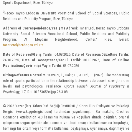
Sports Department, Rize, Türkiye.
2
Recep Tayyip Erdogan University, Vocational School of Social Sciences, Public
Relations and Publicity Program, Rize, Türkiye.
Address of Correspondence/Yazışma Adresi:
Taner Erol, Recep Tayyip Erdoğan
University, Social Sciences Vocational School, Public Relations and Publicity
Program, At Meydanı Neighborhood, Center/ Rize, E-mail:
taner.erol@erdogan.edu.tr
.
Date of Received/Geliş Tarihi:
04.08.2025,
Date of Revision/Düzeltme Tarihi:
24.10.2025,
Date of Acceptance/Kabul Tarihi:
30.10.2025,
Date of Online
Publication/Çevirimiçi Yayın Tarihi:
03.07.2026
Citing/Referans Gösterimi:
Kavalcı, İ., Çakır, G., & Erol, T. (2026). The moderating
role of sports participation ın the relationship between adolescent strengths use
levels and psychological resilience,
Cyprus Turkish Journal of Psychiatry &
Psychology
, 1-7, Doi:10.35365/ctjpp.26.3.08
© 2026 Yazar (lar). Kıbrıs Ruh Sağlığı Enstitüsü / Kıbrıs Türk Psikiyatri ve Psikoloji
Dergisi (www.ktppdergisi.com) tarafından yayınlanmıştır. Bu makale, Creative
Commons Attribution 4.0 lisansının hüküm ve koşulları altında dağıtılan, orijinal
çalışmanın uygun şekilde alıntılanması ve ticari amaçla kullanılmaması koşuluyla,
herhangi bir ortam veya formatta kullanıma, paylaşmaya, uyarlamaya, dağıtmaya ve