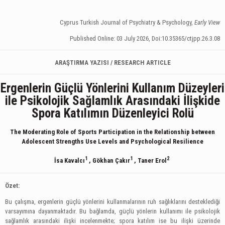
Cyprus Turkish Journal of Psychiatry & Psychology,
Early View
Published Online: 03 July 2026, Doi:10.35365/ctjpp.26.3.08
ARAŞTIRMA YAZISI / RESEARCH ARTICLE
Ergenlerin Güçlü Yönlerini Kullanım Düzeyleri
ile Psikolojik Sağlamlık Arasındaki İlişkide
Spora Katılımın Düzenleyici Rolü
The Moderating Role of Sports Participation in the Relationship between
Adolescent Strengths Use Levels and Psychological Resilience
1
1
2
İsa Kavalcı
, Gökhan Çakır
, Taner Erol
Özet:
Bu çalışma, ergenlerin güçlü yönlerini kullanmalarının ruh sağlıklarını desteklediği
varsayımına dayanmaktadır. Bu bağlamda, güçlü yönlerin kullanımı ile psikolojik
sağlamlık arasındaki ilişki incelenmekte; spora katılım ise bu ilişki üzerinde