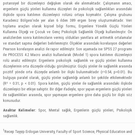
potansiyel bir düzenleyici değişken olarak ele alınmaktadır. Çalışmanın amacı,
ergenlerin güçlü yönleri kullanma düzeyleri ile psikolojik sağlamlıkları arasındaki
ilişkide spora katılımın düzenleyici rolünü ortaya koymaktır. Çalışma grubunu
Karadeniz Bölgesi’nde yer alan 6 ilden 389 ergen birey oluşturmaktadır. Veri
toplama araçları olarak kişisel bilgi formu, Ergenlere Yönelik Güçlü Yönleri
Kullanma Ölçeği ve Çocuk ve Genç Psikolojik Sağlamlık Ölçeği kullanılmıştır. Ön
analizlerden sonra katılımcıların vermiş oldukları yanıtlara ait aritmetik ortalamalar
ve standart sapma değerleri belirlenmiştir. Ölçekler arasındaki korelasyon değerleri
Pearson korelasyon analizi ile rapor edilmiştir. Son aşamada ise SPSS 27 programı
ile PROCESS 4.2 Macro analizi kullanılarak (Model 1) spora katılımın düzenleyici
rolü analiz edilmiştir. Ergenlerin psikolojik sağlamlık ve güçlü yönleri kullanma
düzeylerinin orta düzeyde olduğu görülmüştür. Güçlü yönler ile sağlamlık arasında
pozitif yönde orta düzeyde anlamlı bir ilişki bulunmaktadır (r=0.54; p<0.01). Bu
bulguya paralel olarak, güçlü yönler sağlamlığı anlamlı bir şekilde etkilemektedir
(R² = 0.31; p < 0.01). Spora katılım, güçlü yönler ile sağlamlık arasındaki ilişkide
düzenleyici bir etkiye sahiptir. Bir diğer ifadeyle, spor yapan ergenlerin güçlü yönleri
ile sağlamlıkları arasında, spor yapmayan ergenlere göre daha güçlü bir ilişki söz
konusudur.
Anahtar Kelimeler:
Spor, Mental sağlık, Ergenlerin güçlü yönleri, Psikolojik
sağlamlık.
1
Recep Tayyip Erdogan University, Faculty of Sport Science, Physical Education and