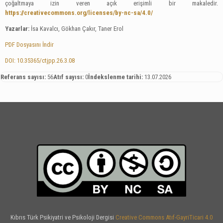
çoğaltmaya izin veren açık erişimli bir makaledir.
https://creativecommons.org/licenses/by-nc-sa/4.0/
Yazarlar:
İsa Kavalcı, Gökhan Çakır, Taner Erol
PDF Dosyasını İndir
DOI: 10.35365/ctjpp.26.3.08
Referans sayısı:
56
Atıf sayısı:
0
İndekslenme tarihi:
13.07.2026
Kıbrıs Türk Psikiyatri ve Psikoloji Dergisi
Creative Commons Atıf-GayriTicari 4.0