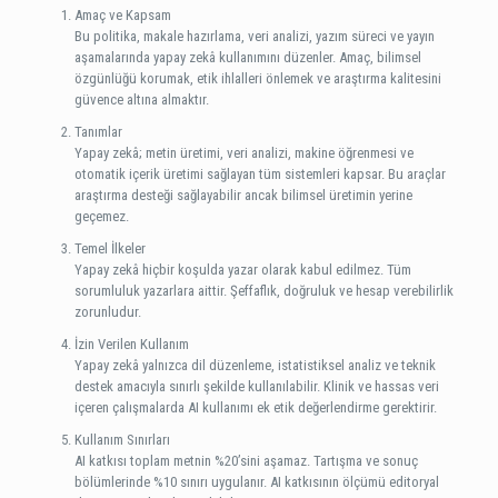
Amaç ve Kapsam
Bu politika, makale hazırlama, veri analizi, yazım süreci ve yayın
aşamalarında yapay zekâ kullanımını düzenler. Amaç, bilimsel
özgünlüğü korumak, etik ihlalleri önlemek ve araştırma kalitesini
güvence altına almaktır.
Tanımlar
Yapay zekâ; metin üretimi, veri analizi, makine öğrenmesi ve
otomatik içerik üretimi sağlayan tüm sistemleri kapsar. Bu araçlar
araştırma desteği sağlayabilir ancak bilimsel üretimin yerine
geçemez.
Temel İlkeler
Yapay zekâ hiçbir koşulda yazar olarak kabul edilmez. Tüm
sorumluluk yazarlara aittir. Şeffaflık, doğruluk ve hesap verebilirlik
zorunludur.
İzin Verilen Kullanım
Yapay zekâ yalnızca dil düzenleme, istatistiksel analiz ve teknik
destek amacıyla sınırlı şekilde kullanılabilir. Klinik ve hassas veri
içeren çalışmalarda AI kullanımı ek etik değerlendirme gerektirir.
Kullanım Sınırları
AI katkısı toplam metnin %20’sini aşamaz. Tartışma ve sonuç
bölümlerinde %10 sınırı uygulanır. AI katkısının ölçümü editoryal