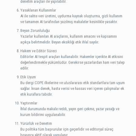
denetim araçları ile yapılabilir.
Yasaklanan Kullanımlar
AI ile sahte veri üretimi, uydurma kaynak oluşturma, gizli kullanım
ve tamamen AI tarafından yazılmış makaleler kesinlikle yasaktır.
Beyan Zorunluluğu
Yazarlar kullanılan AI araçlarını, kullanım amacını ve kapsamını
açıkça belirtmelidir. Beyan eksikliği etik ihlal sayılır.
Hakem ve Editör Süreci
Editörler AI tespit araçları kullanabilir. Hakemler içerikte AI etkisini
değerlendirmekle yükümlüdür. Gerekirse yazarlardan ham veri talep
edilir.
Etik Uyum
Bu dergi COPE ilkelerine ve uluslararası etik standartlara tam uyum
sağlar. İnsan denek, hasta verisi ve hassas veri içeren çalışmalar ek
etik kurallara tabidir.
Yaptırımlar
İhlal durumunda makale reddi, yayın geri çekme, yazar yasağı ve
kurum bildirimi uygulanabilir.
Yürürlük ve Denetim
Bu politika tüm başvurular için geçerlidir ve editoryal süreç
boyunca aktif olarak uygulanır.