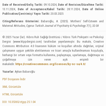
Date of Received/Geliş Tarihi:
09.10.2024,
Date of Revision/Düzeltme Tarihi:
13.11.2024,
Date of Acceptance/Kabul Tarihi:
28.11.2024,
Date of Online
Publication/Çevirimiçi Yayın Tarihi:
20.03.2025
Citing/Referans Gösterimi:
Babaroğlu, A. (2025). Mothers’ Self-Esteem and
Maternal Attitudes
, Cyprus Turkish Journal of Psychiatry & Psychology 7(1), 32-38
© 2025 Yazar (lar). Kıbrıs Ruh Sağlığı Enstitüsü / Kıbrıs Türk Psikiyatri ve Psikoloji
Dergisi (www.ktppdergisi.com) tarafından yayınlanmıştır. Bu makale, Creative
Commons Attribution 4.0 lisansının hüküm ve koşulları altında dağıtılan, orijinal
çalışmanın uygun şekilde alıntılanması ve ticari amaçla kullanılmaması koşuluyla,
herhangi bir ortam veya formatta kullanıma, paylaşmaya, uyarlamaya, dağıtmaya ve
çoğaltmaya izin veren açık erişimli bir
makaledir.
https://creativecommons.org/licenses/by-nc-sa/4.0/
Yazarlar:
Ayhan Babaroğlu
PDF Dosyasını İndir
XML Görüntüle
HTML Görüntüle
DOI: 10.35365/ctjpp.25.1.04