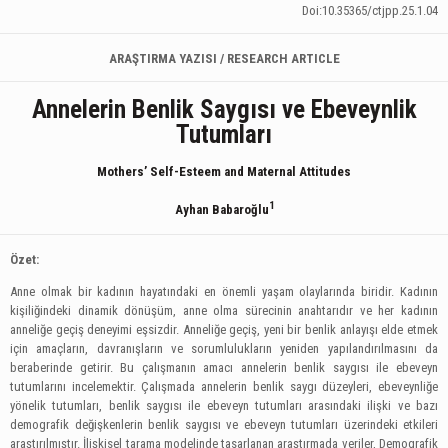
Doi:10.35365/ctjpp.25.1.04
ARAŞTIRMA YAZISI / RESEARCH ARTICLE
Annelerin Benlik Saygısı ve Ebeveynlik
Tutumları
Mothers’ Self-Esteem and Maternal Attitudes
1
Ayhan Babaroğlu
Özet:
Anne olmak bir kadının hayatındaki en önemli yaşam olaylarında biridir. Kadının
kişiliğindeki dinamik dönüşüm, anne olma sürecinin anahtarıdır ve her kadının
anneliğe geçiş deneyimi eşsizdir. Anneliğe geçiş, yeni bir benlik anlayışı elde etmek
için amaçların, davranışların ve sorumlulukların yeniden yapılandırılmasını da
beraberinde getirir. Bu çalışmanın amacı annelerin benlik saygısı ile ebeveyn
tutumlarını incelemektir. Çalışmada annelerin benlik saygı düzeyleri, ebeveynliğe
yönelik tutumları, benlik saygısı ile ebeveyn tutumları arasındaki ilişki ve bazı
demografik değişkenlerin benlik saygısı ve ebeveyn tutumları üzerindeki etkileri
araştırılmıştır. İlişkisel tarama modelinde tasarlanan araştırmada veriler, Demografik