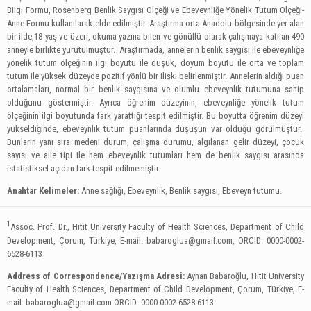
Bilgi Formu, Rosenberg Benlik Saygısı Ölçeği ve Ebeveynliğe Yönelik Tutum Ölçeği-
Anne Formu kullanılarak elde edilmiştir. Araştırma orta Anadolu bölgesinde yer alan
bir ilde,18 yaş ve üzeri, okuma-yazma bilen ve gönüllü olarak çalışmaya katılan 490
anneyle birlikte yürütülmüştür. Araştırmada, annelerin benlik saygısı ile ebeveynliğe
yönelik tutum ölçeğinin ilgi boyutu ile düşük, doyum boyutu ile orta ve toplam
tutum ile yüksek düzeyde pozitif yönlü bir ilişki belirlenmiştir. Annelerin aldığı puan
ortalamaları, normal bir benlik saygısına ve olumlu ebeveynlik tutumuna sahip
olduğunu göstermiştir. Ayrıca öğrenim düzeyinin, ebeveynliğe yönelik tutum
ölçeğinin ilgi boyutunda fark yarattığı tespit edilmiştir. Bu boyutta öğrenim düzeyi
yükseldiğinde, ebeveynlik tutum puanlarında düşüşün var olduğu görülmüştür.
Bunların yanı sıra medeni durum, çalışma durumu, algılanan gelir düzeyi, çocuk
sayısı ve aile tipi ile hem ebeveynlik tutumları hem de benlik saygısı arasında
istatistiksel açıdan fark tespit edilmemiştir.
Anahtar Kelimeler:
Anne sağlığı, Ebeveynlik, Benlik saygısı, Ebeveyn tutumu.
1
Assoc. Prof. Dr., Hitit University Faculty of Health Sciences, Department of Child
Development, Çorum, Türkiye, E-mail:
babaroglua@gmail.com
, ORCID: 0000-0002-
6528-6113
Address of Correspondence/Yazışma Adresi:
Ayhan Babaroğlu, Hitit University
Faculty of Health Sciences, Department of Child Development, Çorum, Türkiye, E-
mail:
babaroglua@gmail.com
ORCID: 0000-0002-6528-6113