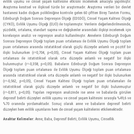
evlilik uyumu ve cinsel yaşam kalitesine etkisini incelemek amacıyla yapılmıştır.
Araştırma kesitsel ve ilişkisel türde bir araştırmadır. Araştırma verileri bir devlet
hastanesi kadın doğum polikliniğine kontrole gelen 60 çiftten Birey Tanıtım Formu,
Edinburgh Doğum Sonrası Depresyon Ölçeği (EDSDÖ), Cinsel Yaşam Kalitesi Ölçeği
(CYKÖ), Evlilik Uyumu Ölçeği (EUÖ) ile toplanmıştır. Verilerin değerlendirilmesinde,
yüzdelik, ortalama, standart sapma ve değişkenler arasındaki ilişkiyi incelemek için
korelasyon analizi ve regresyon analizi kullanılmıştır. Annelerin Edinburgh Doğum
Sonrası Depresyon Ölçeği toplam puan ortalaması ile Evlilik Uyumu Ölçeği toplam
puan ortalaması arasında istatatiksel olarak güçlü düzeyde anlamlı ve pozitif bir
ilişki bulunurken (r=0,704, p<0,05), Cinsel Yaşam Kalitesi Ölçeği toplam puan
ortalaması ile istatistiksel olarak orta düzeyde anlamlı ve negatif bir ilişki
bulunmuştur (r=-0,358, p<0,05). Babaların Edinburgh Doğum Sonrası Depresyon
Ölçeği toplam puan ortalaması ile Evlilik Uyumu Ölçeği toplam puan ortalaması
arasında istatistiksel olarak orta düzeyde anlamlı ve negatif bir ilişki bulunurken
(r=-0,562, p<0,05), Cinsel Yaşam Kalitesi Ölçeği toplam puan ortalamaları ile
istatistiksel olarak güçlü düzeyde anlamlı ve negatif bir ilişki bulunmuştur
(r=-0,811, p<0,05). Yapılan regresyon analizinde ise anne ve babalarda görülen
depresif belirti düzeyleri evlilik uyumu ve cinsel yaşam kalitesini sırasıyla %49,6 ve
%70 oranında yordamaktadır. Sonuç olarak anne ve babaların depresif belirti
düzeyleri hem evlilik uyumlarını hem de cinsel yaşam kalitelerini etkilemektedir.
Anahtar Kelimeler:
Anne, Baba, Depresif Belirti, Evlilik Uyumu, Cinsellik.