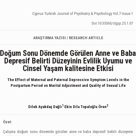
Cyprus Turkish Journal of Psychiatry & Psychology Vol.7 Issue.1
Doi:10.35365/ctjpp.25.1.07
ARAŞTIRMA YAZISI / RESEARCH ARTICLE
Doğum Sonu Dönemde Görülen Anne ve Baba
Depresif Belirti Düzeyinin Evlilik Uyumu ve
Cinsel Yaşam kalitesine Etkisi
The Effect of Maternal and Paternal Depressive Symptom Levels in the
Postpartum Period on Marital Adjustment and Quality of Sexual Life
1
2
Dilek Ayakdaş Dağlı
Ekin Dila Topaloğlu Ören
Özet:
Çalışma doğum sonu dönemde görülen anne ve baba depresif belirti düzeyinin