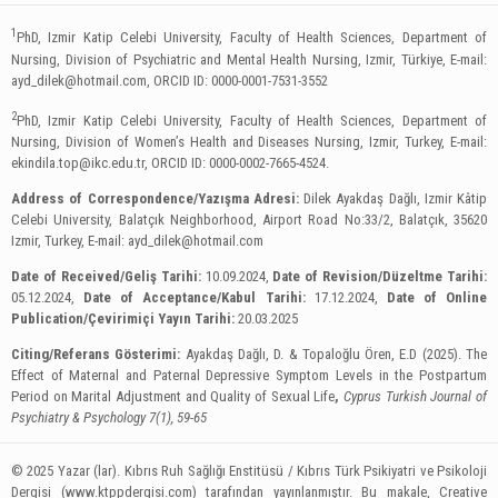
1
PhD, Izmir Katip Celebi University, Faculty of Health Sciences, Department of
Nursing, Division of Psychiatric and Mental Health Nursing, Izmir, Türkiye, E-mail:
ayd_dilek@hotmail.com
, ORCID ID: 0000-0001-7531-3552
2
PhD, Izmir Katip Celebi University, Faculty of Health Sciences, Department of
Nursing, Division of Women’s Health and Diseases Nursing, Izmir, Turkey, E-mail:
ekindila.top@ikc.edu.tr
, ORCID ID: 0000-0002-7665-4524.
Address of Correspondence/Yazışma Adresi:
Dilek Ayakdaş Dağlı, Izmir Kâtip
Celebi University, Balatçık Neighborhood, Airport Road No:33/2, Balatçık, 35620
Izmir, Turkey, E-mail:
ayd_dilek@hotmail.com
Date of Received/Geliş Tarihi:
10.09.2024,
Date of Revision/Düzeltme Tarihi:
05.12.2024,
Date of Acceptance/Kabul Tarihi:
17.12.2024,
Date of Online
Publication/Çevirimiçi Yayın Tarihi:
20.03.2025
Citing/Referans Gösterimi:
Ayakdaş Dağlı, D. & Topaloğlu Ören, E.D (2025). The
Effect of Maternal and Paternal Depressive Symptom Levels in the Postpartum
Period on Marital Adjustment and Quality of Sexual Life
,
Cyprus Turkish Journal of
Psychiatry & Psychology
7(1), 59-65
© 2025 Yazar (lar). Kıbrıs Ruh Sağlığı Enstitüsü / Kıbrıs Türk Psikiyatri ve Psikoloji
Dergisi (www.ktppdergisi.com) tarafından yayınlanmıştır. Bu makale, Creative