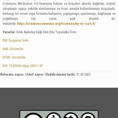
Commons Attribution 4.0 lisansının hüküm ve koşulları altında dağıtılan, orijinal
çalışmanın uygun şekilde alıntılanması ve ticari amaçla kullanılmaması koşuluyla,
herhangi bir ortam veya formatta kullanıma, paylaşmaya, uyarlamaya, dağıtmaya ve
çoğaltmaya izin veren açık erişimli bir
makaledir.
https://creativecommons.org/licenses/by-nc-sa/4.0/
Yazarlar:
Dilek Ayakdaş Dağlı Ekin Dila Topaloğlu Ören
PDF Dosyasını İndir
XML Görüntüle
HTML Görüntüle
DOI: 10.35365/ctjpp.2025.1.07
Referans sayısı:
54
Atıf sayısı:
0
İndekslenme tarihi:
21.03.2025