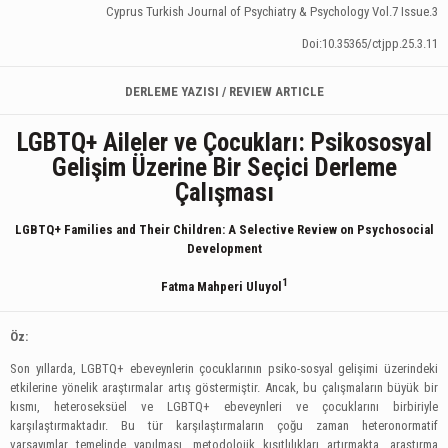
Cyprus Turkish Journal of Psychiatry & Psychology Vol.7 Issue.3
Doi:10.35365/ctjpp.25.3.11
DERLEME YAZISI / REVIEW ARTICLE
LGBTQ+ Aileler ve Çocukları: Psikososyal
Gelişim Üzerine Bir Seçici Derleme
Çalışması
LGBTQ+ Families and Their Children: A Selective Review on Psychosocial
Development
1
Fatma Mahperi Uluyol
Öz:
Son yıllarda, LGBTQ+ ebeveynlerin çocuklarının psiko-sosyal gelişimi üzerindeki
etkilerine yönelik araştırmalar artış göstermiştir. Ancak, bu çalışmaların büyük bir
kısmı, heteroseksüel ve LGBTQ+ ebeveynleri ve çocuklarını birbiriyle
karşılaştırmaktadır. Bu tür karşılaştırmaların çoğu zaman heteronormatif
varsayımlar temelinde yapılması, metodolojik kısıtlılıkları artırmakta, araştırma