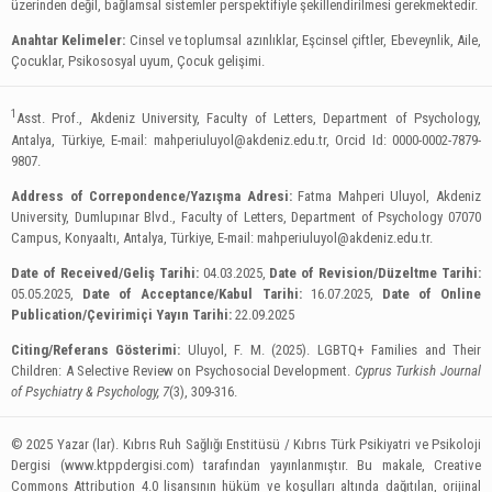
üzerinden değil, bağlamsal sistemler perspektifiyle şekillendirilmesi gerekmektedir.
Anahtar Kelimeler:
Cinsel ve toplumsal azınlıklar, Eşcinsel çiftler, Ebeveynlik, Aile,
Çocuklar, Psikososyal uyum, Çocuk gelişimi.
1
Asst. Prof., Akdeniz University, Faculty of Letters, Department of Psychology,
Antalya, Türkiye, E-mail:
mahperiuluyol@akdeniz.edu.tr
, Orcid Id: 0000-0002-7879-
9807.
Address of Correpondence/Yazışma Adresi:
Fatma Mahperi Uluyol, Akdeniz
University, Dumlupınar Blvd., Faculty of Letters, Department of Psychology 07070
Campus, Konyaaltı, Antalya, Türkiye, E-mail:
mahperiuluyol@akdeniz.edu.tr
.
Date of Received/Geliş Tarihi:
04.03.2025,
Date of Revision/Düzeltme Tarihi:
05.05.2025,
Date of Acceptance/Kabul Tarihi:
16.07.2025,
Date of Online
Publication/Çevirimiçi Yayın Tarihi:
22.09.2025
Citing/Referans Gösterimi:
Uluyol, F. M. (2025). LGBTQ+ Families and Their
Children: A Selective Review on Psychosocial Development.
Cyprus Turkish Journal
of Psychiatry & Psychology, 7
(3), 309-316.
© 2025 Yazar (lar). Kıbrıs Ruh Sağlığı Enstitüsü / Kıbrıs Türk Psikiyatri ve Psikoloji
Dergisi (www.ktppdergisi.com) tarafından yayınlanmıştır. Bu makale, Creative
Commons Attribution 4.0 lisansının hüküm ve koşulları altında dağıtılan, orijinal