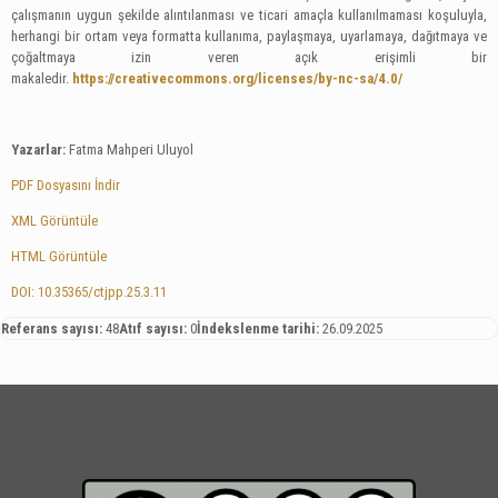
çalışmanın uygun şekilde alıntılanması ve ticari amaçla kullanılmaması koşuluyla,
herhangi bir ortam veya formatta kullanıma, paylaşmaya, uyarlamaya, dağıtmaya ve
çoğaltmaya izin veren açık erişimli bir
makaledir.
https://creativecommons.org/licenses/by-nc-sa/4.0/
Yazarlar:
Fatma Mahperi Uluyol
PDF Dosyasını İndir
XML Görüntüle
HTML Görüntüle
DOI: 10.35365/ctjpp.25.3.11
Referans sayısı:
48
Atıf sayısı:
0
İndekslenme tarihi:
26.09.2025