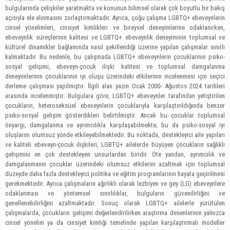
bulgularında çelişkiler yaratmakta ve konunun bilimsel olarak çok boyutlu bir bakış
açısıyla ele alınmasını zorlaştırmaktadır. Ayrıca, çoğu çalışma LGBTQ+ ebeveynlerin
cinsel yönelimleri, cinsiyet kimlikleri ve bireysel deneyimlerine odaklanırken,
ebeveynlik süreçlerinin kalitesi ve LGBTQ+ ebeveynlik deneyiminin toplumsal ve
kültürel dinamikler bağlamında nasıl şekillendiği üzerine yapılan çalışmalar sınırlı
kalmaktadır. Bu nedenle, bu çalışmada LGBTQ+ ebeveynlerin çocuklarının psiko-
sosyal gelişimi, ebeveyn-çocuk ilişki kalitesi ve toplumsal damgalanma
deneyimlerinin çocuklarının iyi oluşu üzerindeki etkilerinin incelenmesi için seçici
derleme çalışması yapılmıştır. İlgili alan yazın Ocak 2000- Ağustos 2024 tarihleri
arasında incelenmiştir. Bulgulara göre, LGBTQ+ ebeveynler tarafından yetiştirilen
çocukların, heteroseksüel ebeveynlerin çocuklarıyla karşılaştırıldığında benzer
psiko-sosyal gelişim gösterdikleri belirtilmiştir. Ancak bu çocuklar toplumsal
önyargı, damgalanma ve ayrımcılıkla karşılaşabilmekte; bu da psiko-sosyal iyi
oluşlarını olumsuz yönde etkileyebilmektedir. Bu noktada, destekleyici aile yapıları
ve kaliteli ebeveyn-çocuk ilişkileri, LGBTQ+ ailelerde büyüyen çocukların sağlıklı
gelişimini en çok destekleyen unsurlardan biridir. Öte yandan, ayrımcılık ve
damgalanmanın çocuklar üzerindeki olumsuz etkilerini azaltmak için toplumsal
düzeyde daha fazla destekleyici politika ve eğitim programlarının hayata geçirilmesi
gerekmektedir. Ayrıca çalışmaların ağırlıklı olarak lezbiyen ve gey (LG) ebeveynlere
odaklanması ve yöntemsel sınırlılıklar, bulguların güvenilirliğini ve
genellenebilirliğini azaltmaktadır. Sonuç olarak LGBTQ+ ailelerle yürütülen
çalışmalarda, çocukların gelişimi değerlendirilirken araştırma desenlerinin yalnızca
cinsel yönelim ya da cinsiyet kimliği temelinde yapılan karşılaştırmalı modeller