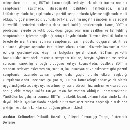
çalışmaların bulguları, BDT’nin farmakolojik tedaviye ek olarak travma sonrası
semptomları azaltmada, dissosiyatif belirtileri hafifletmede, işitsel
halüsinasyonlarla başa çıkmada ve pozitif semptomlarda iyileşme sağlamada etkili
olduğunu göstermektedir. Bununla birlikte, BDT’nin negatif semptomlar ve sosyal
işlevsellik üzerindeki etkilerinin daha sınırlı kaldığı belirlenmiştir. Ayrıca, BDT’nin
prodromal evrede psikotik bozukluğa geçiş oranlarını azalttığı ve hafifletilmiş
semptomlarda iyileşme sağladığı ortaya koyulmaktadır. Travma öyküsü bulunan
bireylerde ise, travma sonrası semptomlar, sanrı şiddeti, duygusal sıkıntı ve
algılanan iyileşme açısından istatistiksel olarak anlamlı düzeyde kazanımlar elde
edildiği görülmektedir. Araştırma bulguları genel olarak, BDT’nin psikotik
bozukluklar üzerindeki etkisinin semptom türüne, bireyin öyküsüne ve tedavi
sürecinin sürekliliğine bağlı olduğunu ortaya koymaktadır. Özellikle BDT’nin
standart tedaviye eklenmesinin, sanrılar, halüsinasyonlar ve anksiyete gibi pozitif
semptomlar üzerinde zaman içinde daha güçlü olumlu etkiler sağladığı
vurgulanmaktadır. İncelenen çalışmalar, BDT’nin farmakolojik tedaviye ek olarak
uygulandığında tedaviye uyumu artırıcı, iyileşme sürecini hızlandırıcı ve kısa sürede
sonuç elde etmeye imkân tanıyan etkin bir yöntem olduğunu göstermektedir.
Yürütülen bu çalışma sonucu, BDT’nin psikotik bozuklukların tedavisinde kanıta
dayalı, klinik uygulamalarda değerli bir tamamlayıcı tedavi seçeneği olarak öne
çıktığını ve anlamlı katkılar sunduğunu göstermektedir.
Anahtar Kelimeler:
Psikotik Bozukluk, Bilişsel Davranışçı Terapi, Sistematik
Derleme