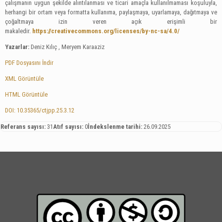
çalışmanın uygun şekilde alıntılanması ve ticari amaçla kullanılmaması koşuluyla,
herhangi bir ortam veya formatta kullanıma, paylaşmaya, uyarlamaya, dağıtmaya ve
çoğaltmaya izin veren açık erişimli bir
makaledir.
https://creativecommons.org/licenses/by-nc-sa/4.0/
Yazarlar:
Deniz Kılıç , Meryem Karaaziz
PDF Dosyasını İndir
XML Görüntüle
HTML Görüntüle
DOI: 10.35365/ctjpp.25.3.12
Referans sayısı:
31
Atıf sayısı:
0
İndekslenme tarihi:
26.09.2025