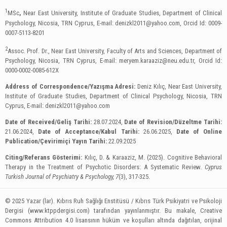
1
MSc
,
Near East University, Institute of Graduate Studies, Department of Clinical
Psychology, Nicosia, TRN Cyprus, E-mail:
denizkl2011@yahoo.com
, Orcid Id: 0009-
0007-5113-8201
2
Assoc. Prof. Dr., Near East University, Faculty of Arts and Sciences, Department of
Psychology, Nicosia, TRN Cyprus, E-mail:
meryem.karaaziz@neu.edu.tr
, Orcid Id:
0000-0002-0085-612X
Address of Correspondence/Yazışma Adresi:
Deniz Kılıç, Near East University,
Institute of Graduate Studies, Department of Clinical Psychology, Nicosia, TRN
Cyprus, E-mail:
denizkl2011@yahoo.com
Date of Received/Geliş Tarihi:
28.07.2024,
Date of Revision/Düzeltme Tarihi:
21.06.2024,
Date of Acceptance/Kabul Tarihi:
26.06.2025,
Date of Online
Publication/Çevirimiçi Yayın Tarihi:
22.09.2025
Citing/Referans Gösterimi:
Kılıç, D. & Karaaziz, M. (2025). Cognitive Behavioral
Therapy in the Treatment of Psychotic Disorders: A Systematic Review.
Cyprus
Turkish Journal of Psychiatry & Psychology, 7
(3), 317-325.
© 2025 Yazar (lar). Kıbrıs Ruh Sağlığı Enstitüsü / Kıbrıs Türk Psikiyatri ve Psikoloji
Dergisi (www.ktppdergisi.com) tarafından yayınlanmıştır. Bu makale, Creative
Commons Attribution 4.0 lisansının hüküm ve koşulları altında dağıtılan, orijinal