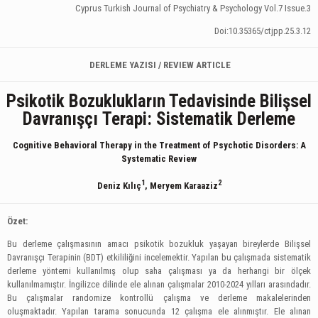
Cyprus Turkish Journal of Psychiatry & Psychology Vol.7 Issue.3
Doi:10.35365/ctjpp.25.3.12
DERLEME YAZISI / REVIEW ARTICLE
Psi
kotik Bozuklukların Tedavisinde
Bilişsel
Davranışçı
Terapi
: Sistematik Derleme
Cognitive Behavioral Therapy in the Treatment of Psychotic Disorders: A
Systematic Review
1
2
Deniz Kılıç
, Meryem Karaaziz
Özet:
Bu derleme çalışmasının amacı psikotik bozukluk yaşayan bireylerde Bilişsel
Davranışçı Terapinin (BDT) etkililiğini incelemektir. Yapılan bu çalışmada sistematik
derleme yöntemi kullanılmış olup saha çalışması ya da herhangi bir ölçek
kullanılmamıştır. İngilizce dilinde ele alınan çalışmalar 2010-2024 yılları arasındadır.
Bu çalışmalar randomize kontrollü çalışma ve derleme makalelerinden
oluşmaktadır. Yapılan tarama sonucunda 12 çalışma ele alınmıştır. Ele alınan