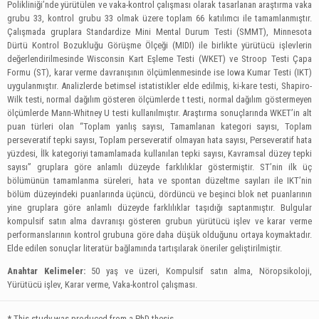
Polikliniği’nde yürütülen ve vaka-kontrol çalışması olarak tasarlanan araştırma vaka
grubu 33, kontrol grubu 33 olmak üzere toplam 66 katılımcı ile tamamlanmıştır.
Çalışmada gruplara Standardize Mini Mental Durum Testi (SMMT), Minnesota
Dürtü Kontrol Bozukluğu Görüşme Ölçeği (MIDI) ile birlikte yürütücü işlevlerin
değerlendirilmesinde Wisconsin Kart Eşleme Testi (WKET) ve Stroop Testi Çapa
Formu (ST), karar verme davranışının ölçümlenmesinde ise Iowa Kumar Testi (IKT)
uygulanmıştır. Analizlerde betimsel istatistikler elde edilmiş, ki-kare testi, Shapiro-
Wilk testi, normal dağılım gösteren ölçümlerde t testi, normal dağılım göstermeyen
ölçümlerde Mann-Whitney U testi kullanılmıştır. Araştırma sonuçlarında WKET’in alt
puan türleri olan “Toplam yanlış sayısı, Tamamlanan kategori sayısı, Toplam
perseveratif tepki sayısı, Toplam perseveratif olmayan hata sayısı, Perseveratif hata
yüzdesi, İlk kategoriyi tamamlamada kullanılan tepki sayısı, Kavramsal düzey tepki
sayısı” gruplara göre anlamlı düzeyde farklılıklar göstermiştir. ST’nin ilk üç
bölümünün tamamlanma süreleri, hata ve spontan düzeltme sayıları ile IKT’nin
bölüm düzeyindeki puanlarında üçüncü, dördüncü ve beşinci blok net puanlarının
yine gruplara göre anlamlı düzeyde farklılıklar taşıdığı saptanmıştır. Bulgular
kompulsif satın alma davranışı gösteren grubun yürütücü işlev ve karar verme
performanslarının kontrol grubuna göre daha düşük olduğunu ortaya koymaktadır.
Elde edilen sonuçlar literatür bağlamında tartışılarak öneriler geliştirilmiştir.
Anahtar Kelimeler:
50 yaş ve üzeri, Kompulsif satın alma, Nöropsikoloji,
Yürütücü işlev, Karar verme, Vaka-kontrol çalışması.
* This study was produced from a PhD thesis.