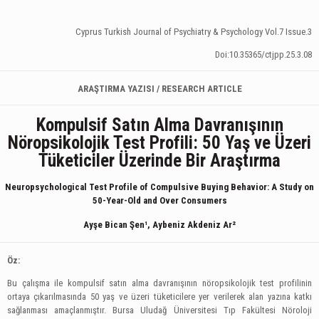
Cyprus Turkish Journal of Psychiatry & Psychology Vol.7 Issue.3
Doi:10.35365/ctjpp.25.3.08
ARAŞTIRMA YAZISI / RESEARCH ARTICLE
Kompulsif Satın Alma Davranışının
Nöropsikolojik Test Profili: 50 Yaş ve Üzeri
Tüketiciler Üzerinde Bir Araştırma
Neuropsychological Test Profile of Compulsive Buying Behavior: A Study on
50-Year-Old and Over Consumers
Ayşe Bican Şen¹, Aybeniz Akdeniz Ar²
Öz:
Bu çalışma ile kompulsif satın alma davranışının nöropsikolojik test profilinin
ortaya çıkarılmasında 50 yaş ve üzeri tüketicilere yer verilerek alan yazına katkı
sağlanması amaçlanmıştır. Bursa Uludağ Üniversitesi Tıp Fakültesi Nöroloji