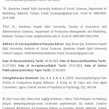
1
Dr., Bandırma Onyedi Eylül University, Institute of Social Sciences, Department of
Marketing, Balıkesir, Türkiye, E-mail:
bicanayse@gmail.com
, Orcid Id: 0000-0003-
2674-7893
2
Prof. Dr., Bandırma Onyedi Eylül University, Faculty of Economics and
Administrative Sciences, Department of Production Management and Marketing,
Balıkesir, Türkiye, E-mail:
aar@bandirma.edu.tr
, Orcid Id: 0000-0001-6935-2918
Address of Correspondence/Yazışma Adresi:
Ayşe Bican Şen, Bandırma Onyedi
Eylül University, Institute of Social Sciences, Bandırma Onyedi Eylül University
Central Campus, 10200 Bandırma/Balıkesir, E-mail:
bicanayse@gmail.com
Date of Received/Geliş Tarihi:
04.03.2025,
Date of Revision/Düzeltme Tarihi:
22.07.2025,
Date of Acceptance/Kabul Tarihi:
29.07.2025,
Date of Online
Publication/Çevirimiçi Yayın Tarihi:
22.09.2025
Citing/Referans Gösterimi:
Şen, A. B. & Ar, A. A. (2025). Neuropsychological Test
Profile of Compulsive Buying Behavior: A Study on 50 Years and Over Aged
Consumers.
Cyprus Turkish Journal of Psychiatry & Psychology, 7
(3), 285-294.
© 2025 Yazar (lar). Kıbrıs Ruh Sağlığı Enstitüsü / Kıbrıs Türk Psikiyatri ve Psikoloji
Dergisi (www.ktppdergisi.com) tarafından yayınlanmıştır. Bu makale, Creative
Commons Attribution 4.0 lisansının hüküm ve koşulları altında dağıtılan, orijinal