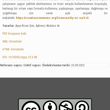
çalışmanın uygun şekilde alıntılanması ve ticari amaçla kullanılmaması koşuluyla,
herhangi bir ortam veya formatta kullanıma, paylaşmaya, uyarlamaya, dağıtmaya ve
çoğaltmaya izin veren açık erişimli bir
makaledir.
https://creativecommons.org/licenses/by-nc-sa/4.0/
Yazarlar:
Ayşe Bican Şen, Aybeniz Akdeniz Ar
PDF Dosyasını İndir
XML Görüntüle
HTML Görüntüle
DOI: 10.35365/ctjpp.25.3.08
Referans sayısı:
60
Atıf sayısı:
0
İndekslenme tarihi:
26.09.2025