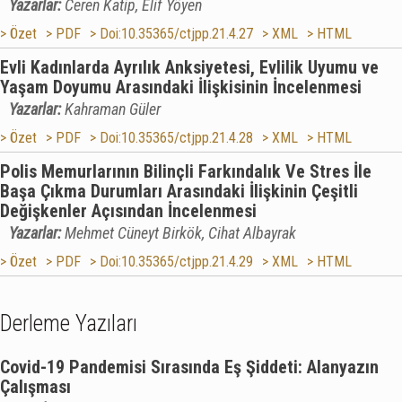
Yazarlar:
Ceren Katip, Elif Yöyen
> Özet
> PDF
> Doi:10.35365/ctjpp.21.4.27
> XML
> HTML
Evli Kadınlarda Ayrılık Anksiyetesi, Evlilik Uyumu ve
Yaşam Doyumu Arasındaki İlişkisinin İncelenmesi
Yazarlar:
Kahraman Güler
> Özet
> PDF
> Doi:10.35365/ctjpp.21.4.28
> XML
> HTML
Polis Memurlarının Bilinçli Farkındalık Ve Stres İle
Başa Çıkma Durumları Arasındaki İlişkinin Çeşitli
Değişkenler Açısından İncelenmesi
Yazarlar:
Mehmet Cüneyt Birkök, Cihat Albayrak
> Özet
> PDF
> Doi:10.35365/ctjpp.21.4.29
> XML
> HTML
Derleme Yazıları
Covid-19 Pandemisi Sırasında Eş Şiddeti: Alanyazın
Çalışması