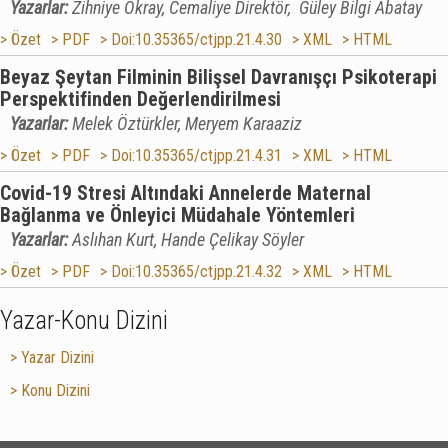
Yazarlar:
Zihniye Okray, Cemaliye Direktör, Güley Bilgi Abatay
> Özet
> PDF
> Doi:10.35365/ctjpp.21.4.30
> XML
> HTML
Beyaz Şeytan Filminin Bilişsel Davranışçı Psikoterapi
Perspektifinden Değerlendirilmesi
Yazarlar:
Melek Öztürkler, Meryem Karaaziz
> Özet
> PDF
> Doi:10.35365/ctjpp.21.4.31
> XML
> HTML
Covid-19 Stresi Altındaki Annelerde Maternal
Bağlanma ve Önleyici Müdahale Yöntemleri
Yazarlar:
Aslıhan Kurt, Hande Çelikay Söyler
> Özet
> PDF
> Doi:10.35365/ctjpp.21.4.32
> XML
> HTML
Yazar-Konu Dizini
> Yazar Dizini
> Konu Dizini