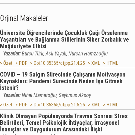
Orjinal Makaleler
Üniversite Öğrencilerinde Çocukluk Çağı Örselenme
Yaşantıları ve Bağlanma Stillerinin Siber Zorbalık ve
Mağduriyete Etkisi
Yazarlar:
Burcu Türk, Aslı Yayak, Nurcan Hamzaoğlu
> Özet
> PDF
> Doi:10.35365/ctjpp.21.4.25
> XML
> HTML
COVID – 19 Salgın Sürecinde Çalışanın Motivasyon
Kaynakları: Pandemi Sürecinde Neden İşe Gitmek
İstenir?
Yazarlar:
Nihal Mamatoğlu, Şeyhmus Aksoy
> Özet
> PDF
> Doi:10.35365/ctjpp.21.5.26
> XML
> HTML
Klinik Olmayan Popülasyonda Travma Sonrası Stres
Belirtileri, Temel Psikolojik İhtiyaçlar, İrrasyonel
İnanışlar ve Duygudurum Arasındaki İlişki