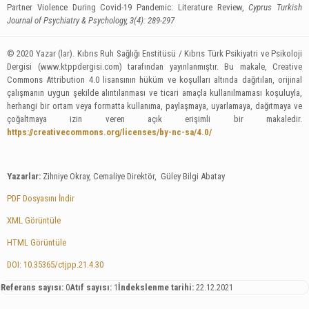
Partner Violence During Covid-19 Pandemic: Literature Review,
Cyprus Turkish
Journal of Psychiatry & Psychology, 3(4): 289-297
© 2020 Yazar (lar). Kıbrıs Ruh Sağlığı Enstitüsü / Kıbrıs Türk Psikiyatri ve Psikoloji
Dergisi (www.ktppdergisi.com) tarafından yayınlanmıştır. Bu makale, Creative
Commons Attribution 4.0 lisansının hüküm ve koşulları altında dağıtılan, orijinal
çalışmanın uygun şekilde alıntılanması ve ticari amaçla kullanılmaması koşuluyla,
herhangi bir ortam veya formatta kullanıma, paylaşmaya, uyarlamaya, dağıtmaya ve
çoğaltmaya izin veren açık erişimli bir makaledir.
https://creativecommons.org/licenses/by-nc-sa/4.0/
Yazarlar:
Zihniye Okray, Cemaliye Direktör, Güley Bilgi Abatay
PDF Dosyasını İndir
XML Görüntüle
HTML Görüntüle
DOI: 10.35365/ctjpp.21.4.30
Referans sayısı:
0
Atıf sayısı:
1
İndekslenme tarihi:
22.12.2021