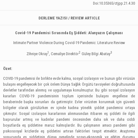
Doi:10.35365/ctjpp.21.4.30
DERLEME YAZISI / REVIEW ARTICLE
Covid-19 Pandemisi Sırasında Eş Şiddeti: Alanyazın Çalışması
Intimate Partner Violence During Covid-19 Pandemic: Literature Review
1
2
3
Zihniye Okray
, Cemaliye Direktör
Güley Bilgi Abatay
Özet:
COVID-19 pandemisi ile birlikte evde kalma, sosyal izolasyon ve bunun gibi virüsün
bulaşını engelleyecek bir çok önlem Dünya Sağlık Örgütü tavsiyeleri doğrultusunda
devletler tarafından alınmış ve uygulamaya konulmuştur. Bu gibi sosyal izolasyon
kararları COVID-19 pandemisinin toplum içerisinde bulaşını engellese de
beraberinde başka sorunları da getirmiştir. Evler virüsten korunmak için güvenli
bölgeler olarak görülürken ev içinde kadına yönelik şiddet pandemisi ortaya
çıkmıştır. Sosyal izolasyon kararlarının alınmasından itibaren eş şiddeti ile ilgili
başvurular artmış ve kadınlar pandemi öncesinden daha sık ve daha ciddi
boyutlarda eş şiddetine maruz kalmışlardır. Bu çalışmanın amacı pandemi gibi
psikososyal krizlerde eş şiddetini artıran faktörleri tespit etmektir. Araştırma
sonucunda eş şiddetinin dünya genelinde sosyo-ekonomik ve eğitim durumu