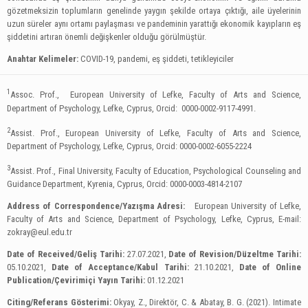
gözetmeksizin toplumların genelinde yaygın şekilde ortaya çıktığı, aile üyelerinin
uzun süreler aynı ortamı paylaşması ve pandeminin yarattığı ekonomik kayıpların eş
şiddetini artıran önemli değişkenler olduğu görülmüştür.
Anahtar Kelimeler:
COVID-19, pandemi, eş şiddeti, tetikleyiciler
1
Assoc. Prof., European University of Lefke, Faculty of Arts and Science,
Department of Psychology, Lefke, Cyprus, Orcid: 0000-0002-9117-4991.
2
Assist. Prof., European University of Lefke, Faculty of Arts and Science,
Department of Psychology, Lefke, Cyprus, Orcid: 0000-0002-6055-2224
3
Assist. Prof., Final University, Faculty of Education, Psychological Counseling and
Guidance Department, Kyrenia, Cyprus, Orcid: 0000-0003-4814-2107
Address of Correspondence/Yazışma Adresi:
European University of Lefke,
Faculty of Arts and Science, Department of Psychology, Lefke, Cyprus, E-mail:
zokray@eul.edu.tr
Date of Received/Geliş Tarihi:
27.07.2021,
Date of Revision/Düzeltme Tarihi:
05.10.2021,
Date of Acceptance/Kabul Tarihi:
21.10.2021,
Date of Online
Publication/Çevirimiçi Yayın Tarihi:
01.12.2021
Citing/Referans Gösterimi:
Okyay, Z., Direktör, C. & Abatay, B. G. (2021). Intimate