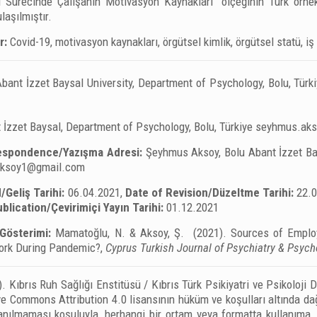
ı Sürecinde Çalışanın Motivasyon Kaynakları’’ ölçeğinin Türk örne
aşılmıştır.
r:
Covid-19, motivasyon kaynakları, örgütsel kimlik, örgütsel statü, i
Abant İzzet Baysal University, Department of Psychology, Bolu, Türk
İzzet Baysal, Department of Psychology, Bolu, Türkiye
seyhmus.ak
espondence/Yazışma Adresi:
Şeyhmus Aksoy, Bolu Abant İzzet Bay
ksoy1@gmail.com
/Geliş Tarihi:
06.04.2021,
Date of Revision/Düzeltme Tarihi:
22.
blication/Çevirimiçi Yayın Tarihi:
01.12.2021
Gösterimi:
Mamatoğlu, N. & Aksoy, Ş. (2021). Sources of Employ
ork During Pandemic?,
Cyprus Turkish Journal of Psychiatry & Psycho
. Kıbrıs Ruh Sağlığı Enstitüsü / Kıbrıs Türk Psikiyatri ve Psikoloji
e Commons Attribution 4.0 lisansının hüküm ve koşulları altında dağı
lanılmaması koşuluyla, herhangi bir ortam veya formatta kullanıma