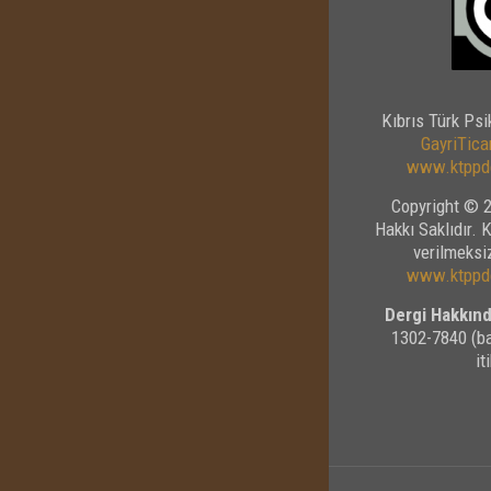
Kıbrıs Türk Psi
GayriTicar
www.ktppde
Copyright © 2
Hakkı Saklıdır. 
verilmeksiz
www.ktppde
Dergi Hakkınd
1302-7840 (ba
it