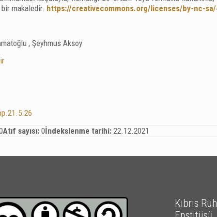
i bir makaledir.
https://creativecommons.org/licenses/by-nc-sa/
matoğlu , Şeyhmus Aksoy
ir
pp.21.5.26
0
Atıf sayısı:
0
İndekslenme tarihi:
22.12.2021
Kıbrıs Ruh 
Enstitüsü