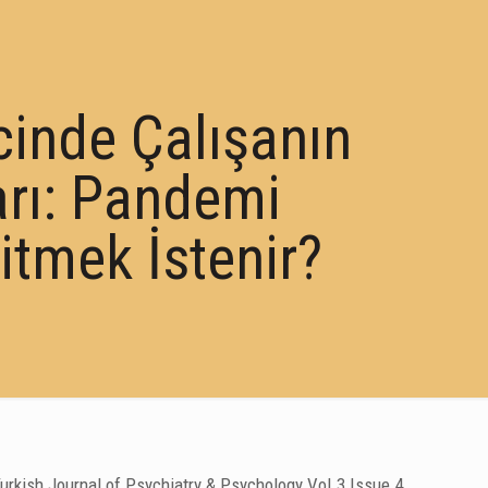
cinde Çalışanın
rı: Pandemi
itmek İstenir?
urkish Journal of Psychiatry & Psychology Vol.3 Issue.4