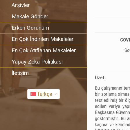
Arşivler
Makale Gönder
Erken Görünüm
En Çok İndirilen Makaleler
COVI
En Çok Atıflanan Makaleler
So
Yapay Zeka Politikası
İletişim
Özet:
Bu çalışmanın teme
Türkçe
bir zorlama olmasa
test edilmiş bir ö
edilen veriye yap
Başkasına Güvenmem
göstermiştir. Bu a
kaçma ve kendind