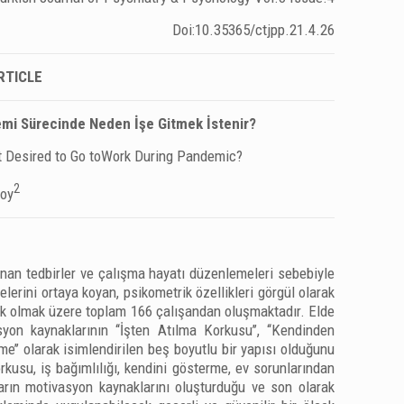
Doi:10.35365/ctjpp.21.4.26
RTICLE
emi Sürecinde Neden İşe Gitmek İstenir?
t Desired to Go toWork During Pandemic?
2
oy
ınan tedbirler ve çalışma hayatı düzenlemeleri sebebiyle
lerini ortaya koyan, psikometrik özellikleri görgül olarak
rkek olmak üzere toplam 166 çalışandan oluşmaktadır. Elde
on kaynaklarının ‘‘İşten Atılma Korkusu’’, ‘‘Kendinden
rme’’ olarak isimlendirilen beş boyutlu bir yapısı olduğunu
kusu, iş bağımlılığı, kendini gösterme, ev sorunlarından
ın motivasyon kaynaklarını oluşturduğu ve son olarak