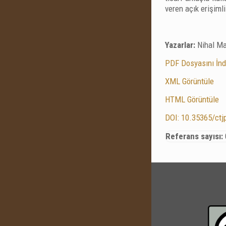
veren açık erişiml
Yazarlar:
Nihal Ma
PDF Dosyasını İnd
XML Görüntüle
HTML Görüntüle
DOI: 10.35365/ctj
Referans sayısı: