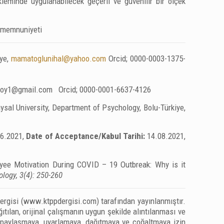
kleminde uygulanabilecek geçerli ve güvenilir bir ölçek
ş memnuniyeti
iye,
mamatoglunihal@yahoo.com
Orcid; 0000-0003-1375-
soy1@gmail.com
Orcid; 0000-0001-6637-4126
sal University, Department of Psychology, Bolu-Türkiye,
06.2021,
Date of Acceptance/Kabul Tarihi:
14.08.2021,
ee Motivation During COVID – 19 Outbreak: Why is it
logy, 3(4): 250-260
 Dergisi (www.ktppdergisi.com) tarafından yayınlanmıştır.
tılan, orijinal çalışmanın uygun şekilde alıntılanması ve
, paylaşmaya, uyarlamaya, dağıtmaya ve çoğaltmaya izin