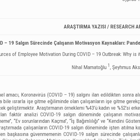
ARAŞTIRMA YAZISI / RESEARCH A
D – 19 Salgın Sürecinde Çalışanın Motivasyon Kaynakları: Pand
urces of Employee Motivation During COVID – 19 Outbreak: Why is i
1
Nihal Mamatoğlu
, Şeyhmus Aks
l amacı, Koronavirüs (COVID – 19) salgını ilan edildikten sonra al
 bile ısrarla işe gitme eğiliminde olan çalışanların işe gitme gerekçe
lçek geliştirmektir. Araştırmanın örneklemi %43’ü kadın ve %52’si e
ılan faktör analizi COVID-19 salgın döneminde çalışanın motivasy
e’’, ‘‘Ev sorunlarından Kaçma’’, ‘‘İş Bağımlılığı’’ ve ‘‘Kendini Göste
raştırmada çalışanların COVID-19 salgın döneminde işten atılma kor
en başkasına güvenmemenin COVID-19 salgın sürecinde çalışanlar