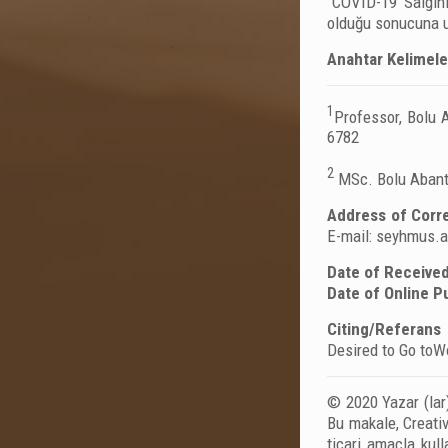
‘‘COVID-19 Salgın
olduğu sonucuna ul
Anahtar Kelimele
1
Professor, Bolu 
6782
2
MSc. Bolu Abant 
Address of Corr
E-mail:
seyhmus.a
Date of Received
Date of Online Pu
Citing/Referans 
Desired to Go toW
© 2020 Yazar (lar)
Bu makale, Creativ
ticari amaçla kul