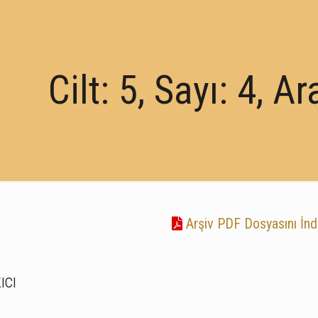
Cilt: 5, Sayı: 4, A
Arşiv PDF Dosyasını İnd
ıcı