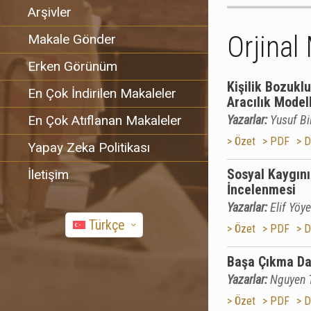
Arşivler
Orjinal
Makale Gönder
Erken Görünüm
Kişilik Bozukl
En Çok İndirilen Makaleler
Aracılık Modell
En Çok Atıflanan Makaleler
Yazarlar:
Yusuf Bi
> Özet
> PDF
> D
Yapay Zeka Politikası
Sosyal Kaygını
İletişim
İncelenmesi
Yazarlar:
Elif Yöy
Türkçe
> Özet
> PDF
> D
Başa Çıkma Dav
Yazarlar:
Nguyen T
> Özet
> PDF
> D