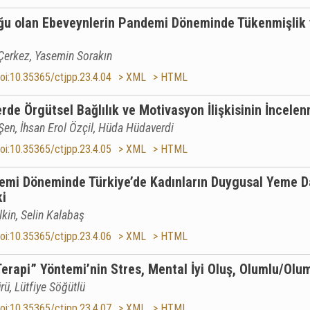
ğu olan Ebeveynlerin Pandemi Döneminde Tükenmişlik 
erkez, Yasemin Sorakın
oi:10.35365/ctjpp.23.4.04
> XML
> HTML
de Örgütsel Bağlılık ve Motivasyon İlişkisinin İncelen
en, İhsan Erol Özçil, Hüda Hüdaverdi
oi:10.35365/ctjpp.23.4.05
> XML
> HTML
mi Döneminde Türkiye’de Kadınların Duygusal Yeme Dav
ki
lkin, Selin Kalabaş
oi:10.35365/ctjpp.23.4.06
> XML
> HTML
erapi” Yöntemi’nin Stres, Mental İyi Oluş, Olumlu/Ol
rü, Lütfiye Söğütlü
oi:10.35365/ctjpp.23.4.07
> XML
> HTML