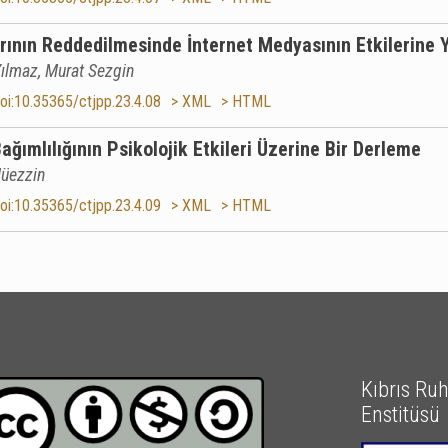
rının Reddedilmesinde İnternet Medyasının Etkilerine 
ılmaz, Murat Sezgin
oi:10.35365/ctjpp.23.4.08
> XML
> HTML
Bağımlılığının Psikolojik Etkileri Üzerine Bir Derleme
Müezzin
oi:10.35365/ctjpp.23.4.09
> XML
> HTML
Kıbrıs Ruh 
Enstitüsü