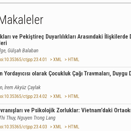
 Makaleler
ukları ve Pekiştireç Duyarlılıkları Arasındaki İlişkiler
eri
lge, Gülşah Balaban
oi:10.35365/ctjpp.23.4.01
> XML
> HTML
n Yordayıcısı olarak Çocukluk Çağı Travmaları, Duygu
en, İrem Akyüz Çaylak
oi:10.35365/ctjpp.23.4.02
> XML
> HTML
ranışları ve Psikolojik Zorluklar: Vietnam’daki Ortaok
hi Thuy, Nguyen Trong Lang
oi:10.35365/ctjpp.23.4.03
> XML
> HTML