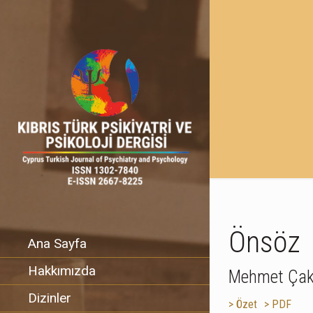
Önsöz
Ana Sayfa
Hakkımızda
Mehmet Çak
Dizinler
> Özet
> PDF