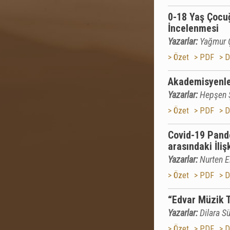
0-18 Yaş Çocu
İncelenmesi
Yazarlar:
Yağmur Ç
> Özet
> PDF
> D
Akademisyenler
Yazarlar:
Hepşen Ş
> Özet
> PDF
> D
Covid-19 Pande
arasındaki İliş
Yazarlar:
Nurten E
> Özet
> PDF
> D
“Edvar Müzik T
Yazarlar:
Dilara Sü
> Özet
> PDF
> D