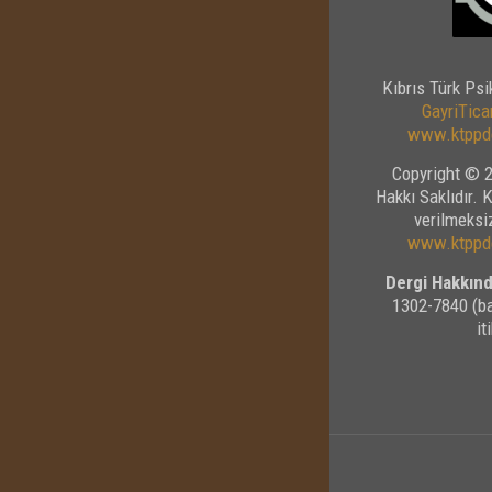
Kıbrıs Türk Psi
GayriTicar
www.ktppde
Copyright © 2
Hakkı Saklıdır. 
verilmeksiz
www.ktppde
Dergi Hakkınd
1302-7840 (ba
it