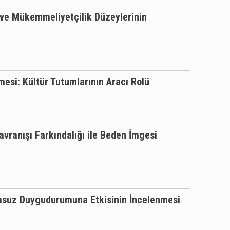
ve Mükemmeliyetçilik Düzeylerinin
mesi: Kültür Tutumlarının Aracı Rolü
ranışı Farkındalığı ile Beden İmgesi
umsuz Duygudurumuna Etkisinin İncelenmesi