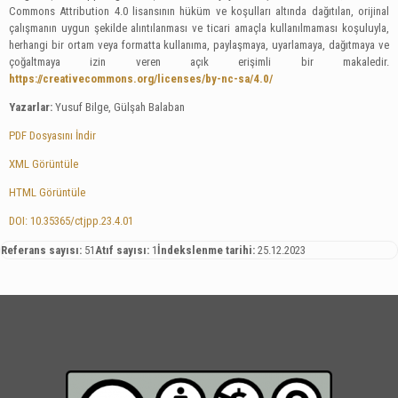
Commons Attribution 4.0 lisansının hüküm ve koşulları altında dağıtılan, orijinal
çalışmanın uygun şekilde alıntılanması ve ticari amaçla kullanılmaması koşuluyla,
herhangi bir ortam veya formatta kullanıma, paylaşmaya, uyarlamaya, dağıtmaya ve
çoğaltmaya izin veren açık erişimli bir makaledir.
https://creativecommons.org/licenses/by-nc-sa/4.0/
Yazarlar:
Yusuf Bilge, Gülşah Balaban
PDF Dosyasını İndir
XML Görüntüle
HTML Görüntüle
DOI: 10.35365/ctjpp.23.4.01
Referans sayısı:
51
Atıf sayısı:
1
İndekslenme tarihi:
25.12.2023