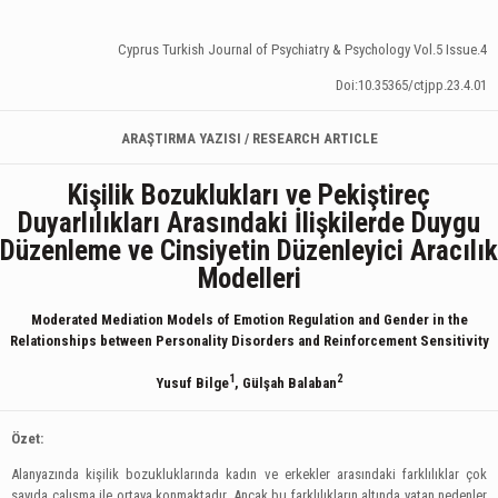
Cyprus Turkish Journal of Psychiatry & Psychology Vol.5 Issue.4
Doi:10.35365/ctjpp.23.4.01
ARAŞTIRMA YAZISI / RESEARCH ARTICLE
Kişilik Bozuklukları ve Pekiştireç
Duyarlılıkları Arasındaki İlişkilerde Duygu
Düzenleme ve Cinsiyetin Düzenleyici Aracılık
Modelleri
Moderated Mediation Models of Emotion Regulation and Gender in the
Relationships between Personality Disorders and Reinforcement Sensitivity
1
2
Yusuf Bilge
, Gülşah Balaban
Özet:
Alanyazında kişilik bozukluklarında kadın ve erkekler arasındaki farklılıklar çok
sayıda çalışma ile ortaya konmaktadır. Ancak bu farklılıkların altında yatan nedenler