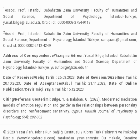
1
Assoc. Prof., Istanbul Sabahattin Zaim University, Faculty of Humanities and
Social Science, Department of Psychology, İstanbul-Türkiye,
yusuf.bilge@izu.edu.tr
, Orcid id: 0000-0003-2754-9119
2
Assist. Prof., Istanbul Sabahattin Zaim University, Faculty of Humanities and
Social Science, Department of Psychology, İstanbul-Türkiye,
sahquant@gmail.com
,
Orcid id: ‪0000-0002-2412-4249
Address of Correspondence/Yazışma Adresi:
Yusuf Bilge, Istanbul Sabahattin
Zaim University, Faculty of Humanities and Social Science, Department of
Psychology, İstanbul-Türkiye,
yusuf.bilge@izu.edu.tr
Date of Received/Geliş Tarihi:
25.03.2023,
Date of Revision/Düzeltme Tarihi:
20.10.2023,
Date of Acceptance/Kabul Tarihi:
21.11.2023,
Date of Online
Publication/Çevirimiçi Yayın Tarihi:
15.12.2023
Citing/Referans Gösterimi:
Bilge, Y. & Balaban, G. (2023). Moderated mediation
models of emotion regulation and gender in the relationships between personality
disorders and reinforcement sensitivity.
Cyprus Turkish Journal of Psychiatry &
Psychology, 5(4): 292-302
© 2023 Yazar (lar). Kıbrıs Ruh Sağlığı Enstitüsü / Kıbrıs Türk Psikiyatri ve Psikoloji
Dergisi (www.ktppdergisi.com) tarafından yayınlanmıştır. Bu makale, Creative