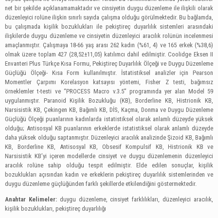
net bir şekilde açıklanamamaktadır ve cinsiyetin duygu düzenleme ile ilişkili olarak
düzenleyici rolüne ilişkin sınırlı sayıda çalışma olduğu görülmektedir. Bu bağlamda,
bu çalışmada kişilik bozuklukları ile pekiştireç duyarlılık sistemleri arasındaki
ilişkilerde duygu düzenleme ve cinsiyetin düzenleyici aracılık rolünün incelenmesi
amaçlanmıştır. Çalışmaya 18-66 yaş arası 262 kadın (%61, 4) ve 165 erkek (%38,6)
olmak üzere toplam 427 (28,52±11,05) katılımcı dahil edilmiştir. Coolidge Eksen II
Envanteri Plus Türkçe Kısa Formu, Pekiştireç Duyarlılık Ölçeği ve Duygu Düzenleme
Güçlüğü Ölçeği- Kısa Form kullanılmıştır. İstatistiksel analizler için Pearson
Momentler Çarpımı Korelasyon katsayısı yöntemi, Fisher Z testi, bağımsız
örneklemler t-testi ve “PROCESS Macro v.3.5” programında yer alan Model 59
uygulanmıştır. Paranoid Kişilik Bozukluğu (KB), Borderline KB, Histrionik KB,
Narsisistik KB, Çekingen KB, Bağımlı KB, DİS, Kaçma, Donma ve Duygu Düzenleme
Güçlüğü Ölçeği puanlarının kadınlarda istatistiksel olarak anlamlı düzeyde yüksek
olduğu; Antisosyal KB puanlarının erkeklerde istatistiksel olarak anlamlı düzeyde
daha yüksek olduğu saptanmıştır. Düzenleyici aracılık analizinde Şizoid KB, Bağımlı
KB, Borderline KB, Antisosyal KB, Obsesif Kompulsif KB, Histrionik KB ve
Narsisistik KB’yi içeren modellerde cinsiyet ve duygu düzenlemenin düzenleyici
aracılık rolüne sahip olduğu tespit edilmiştir. Elde edilen sonuçlar, kişilik
bozuklukları açısından kadın ve erkeklerin pekiştireç duyarlılık sistemlerinden ve
duygu düzenleme güçlüğünden farklı şekillerde etkilendiğini göstermektedir.
Anahtar Kelimeler:
duygu düzenleme, cinsiyet farklılıkları, düzenleyici aracılık,
kişilik bozuklukları, pekiştireç duyarlılığı