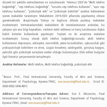
düzenli bir şekilde sentezlenmesi ve sunulmasıdır. Temmuz 2023’de “Akıllı telefon
bağımlılığı”, “cep telefonu bağımlılığı”, “sorunlu cep telefonu kullanımı”, “aşırı cep
telefonu kullanımı”, “psikolojik etki” ve “psikolojik belirtiler” anahtar kelimelerini
içeren makaleler taranmıştır. Makalelerin 2019-2023 yıllarında yayınlanmış olması
gerekmektedir. Araştırmada Türkçe ve İngilizce dilinde yazılmış makaleler
incelenmiştir. Veritabanlarındaki makalelerin ilk tanımlanmasının ardından, bu
çalışma için ana bilgi kaynakları, verilerin dahil edilmesi ve hariç tutulmasına ilişkin
belirli kriterler kullanılarak yapılmıştır. Toplam on iki araştırma makalesi
incelenmiştir. Sonuç olarak akıllı telefon bağımlılığı/sorunlu akıllı telefon
kullanımının depresyon, anksiyete, nevrotiklik, yeme bozuklukları, uykusuzluk gibi
psikopatolojik belirtilere ve stres, üzgün hissetme, saldırganlık, görünüş kaygısı,
yalnızlık gibi psikolojik süreçlere neden olduğu bulunmuştur. Elde edilen bulgular
ilgili literatür çerçevesinde tartışılmıştır.
Anahtar Kelimeler:
Akıllı telefon, Akıllı telefon bağımlılığı, psikolojik etki
1
Assoc. Prof., Final International University, Faculty of Arts and Science,
Department of Psychology, Kyrenia-TRNC,
ece.muezzin@final.edu.tr
, Orcid ID:
0000-0002-5496-8813
Address of Correspondence/Yazışma Adresi:
Ece E. Müzezzin, Final
International University, Faculty of Arts and Science, Department of Psychology,
Kyrenia-TRNC, Email:
ece.muezzin@final.edu.tr