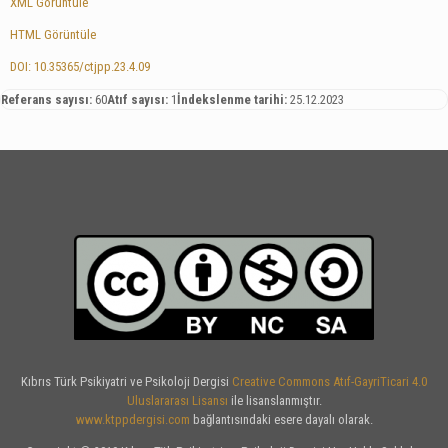
XML Görüntüle
HTML Görüntüle
DOI: 10.35365/ctjpp.23.4.09
Referans sayısı:
60
Atıf sayısı:
1
İndekslenme tarihi:
25.12.2023
Kıbrıs Türk Psikiyatri ve Psikoloji Dergisi
Creative Commons Atıf-GayriTicari 4.0
Uluslararası Lisansı
ile lisanslanmıştır.
www.ktppdergisi.com
bağlantısındaki esere dayalı olarak.