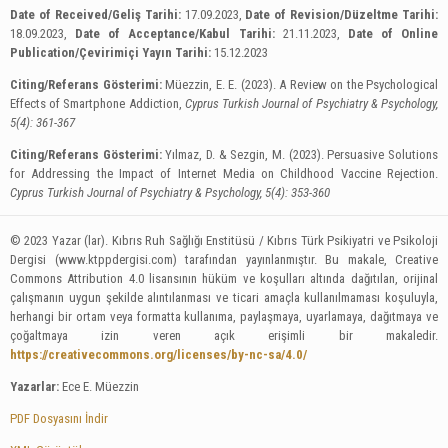
Date of Received/Geliş Tarihi:
17.09.2023,
Date of Revision/Düzeltme Tarihi:
18.09.2023,
Date of Acceptance/Kabul Tarihi:
21.11.2023,
Date of Online
Publication/Çevirimiçi Yayın Tarihi:
15.12.2023
Citing/Referans Gösterimi:
Müezzin, E. E. (2023). A Review on the Psychological
Effects of Smartphone Addiction,
Cyprus Turkish Journal of Psychiatry & Psychology,
5(4): 361-367
Citing/Referans Gösterimi:
Yılmaz, D. & Sezgin, M. (2023). Persuasive Solutions
for Addressing the Impact of Internet Media on Childhood Vaccine Rejection.
Cyprus Turkish Journal of Psychiatry & Psychology, 5(4): 353-360
© 2023 Yazar (lar). Kıbrıs Ruh Sağlığı Enstitüsü / Kıbrıs Türk Psikiyatri ve Psikoloji
Dergisi (www.ktppdergisi.com) tarafından yayınlanmıştır. Bu makale, Creative
Commons Attribution 4.0 lisansının hüküm ve koşulları altında dağıtılan, orijinal
çalışmanın uygun şekilde alıntılanması ve ticari amaçla kullanılmaması koşuluyla,
herhangi bir ortam veya formatta kullanıma, paylaşmaya, uyarlamaya, dağıtmaya ve
çoğaltmaya izin veren açık erişimli bir makaledir.
https://creativecommons.org/licenses/by-nc-sa/4.0/
Yazarlar:
Ece E. Müezzin
PDF Dosyasını İndir