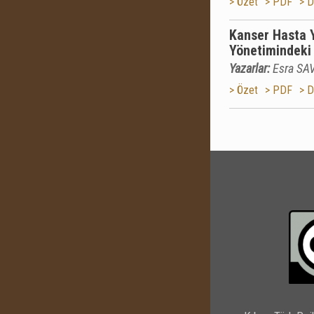
> Özet
> PDF
> D
Kanser Hasta Y
Yönetimindeki
Yazarlar:
Esra SA
> Özet
> PDF
> D