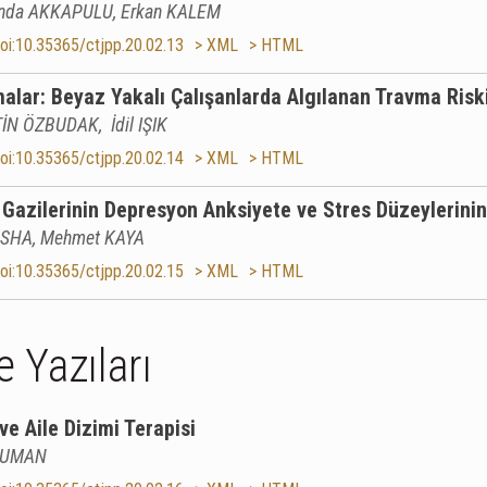
nda AKKAPULU, Erkan KALEM
oi:10.35365/ctjpp.20.02.13
> XML
> HTML
lar: Beyaz Yakalı Çalışanlarda Algılanan Travma Riski v
İN ÖZBUDAK, İdil IŞIK
oi:10.35365/ctjpp.20.02.14
> XML
> HTML
Gazilerinin Depresyon Anksiyete ve Stres Düzeylerinin
ASHA, Mehmet KAYA
oi:10.35365/ctjpp.20.02.15
> XML
> HTML
 Yazıları
ve Aile Dizimi Terapisi
 DUMAN