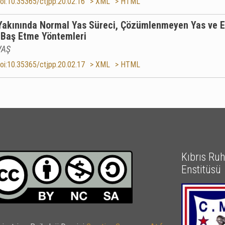
oi:10.35365/ctjpp.20.02.16
> XML
> HTML
akınında Normal Yas Süreci, Çözümlenmeyen Yas ve Etk
 Baş Etme Yöntemleri
VAŞ
oi:10.35365/ctjpp.20.02.17
> XML
> HTML
Kıbrıs Ruh 
Enstitüsü