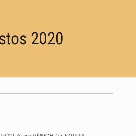
ğustos 2020
ADİKLİ, Zeynep TÜRKKAN, Erdi BAHADIR