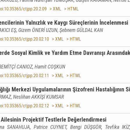
oi:10.35365/ctjpp.20.2.09
> XML
> HTML
encilerinin Yalnızlık ve Kaygı Süreçlerinin İncelenmesi
AKICI EŞ, Gizem ÖNERİ UZUN, Şebnem GÜLDAL KAN
oi:10.35365/ctjpp.20.02.10
> XML
> HTML
erde Sosyal Kimlik ve Yardım Etme Davranışı Arasındak
İREMİTÇİ CANIOZ, Hamit COŞKUN
oi:10.35365/ctjpp.20.02.11
> XML
> HTML
lığı Merkezi Uygulamalarının Şizofreni Hastalığının Sü
RMAZ, Neslihan AKKİŞİ KUMSAR
oi:10.35365/ctjpp.20.02.12
> XML
> HTML
Ailesinin Projektif Testlerle Değerlendirmesi
na SANAHUJA, Patrice CUYNET, Bengi DÜŞGÖR, Tevfika IKİZ,