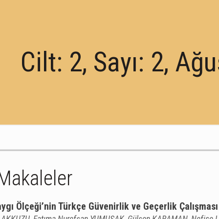
Cilt: 2, Sayı: 2, A
 Makaleler
ygı Ölçeği’nin Türkçe Güvenirlik ve Geçerlik Çalışması
 AKKUZU, Fatıma Nurefşan YUMUŞAK, Gülşen KARAMAN, Nefise L