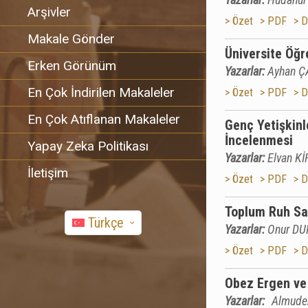
Arşivler
> Özet
> PDF
> D
Makale Gönder
Üniversite Öğr
Erken Görünüm
Yazarlar:
Ayhan Ç
En Çok İndirilen Makaleler
> Özet
> PDF
> D
En Çok Atıflanan Makaleler
Genç Yetişkinl
İncelenmesi
Yapay Zeka Politikası
Yazarlar:
Elvan K
İletişim
> Özet
> PDF
> D
Toplum Ruh Sağ
Türkçe
Yazarlar:
Onur DU
> Özet
> PDF
> D
Obez Ergen ve 
Yazarlar:
Almude