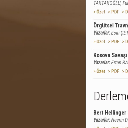
TAKTAKOĞLU, Fu
> Özet
> PDF
> D
Örgütsel Travma
Yazarlar:
Esin ÇET
> Özet
> PDF
> D
Kosova Savaşı 
Yazarlar:
Ertan B
> Özet
> PDF
> D
Derleme
Bert Hellinger 
Yazarlar:
Nesrin