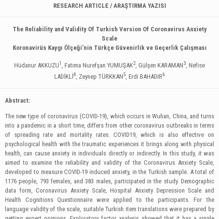
RESEARCH ARTICLE / ARAŞTIRMA YAZISI
The Reliability and Validity Of Turkish Version Of Coronavirus Anxiety
Scale
Koronavirüs Kaygı Ölçeği’nin Türkçe Güvenirlik ve Geçerlik
Çalışması
1
2
3
Hüdanur AKKUZU
, Fatıma Nurefşan YUMUŞAK
, Gülşen KARAMAN
, Nefise
4
5
6
LADİKLİ
, Zeynep TÜRKKAN
, Erdi BAHADIR
Abstract:
The new type of coronavirus (COVID-19), which occurs in Wuhan, China, and turns
into a pandemic in a short time, differs from other coronavirus outbreaks in terms
of spreading rate and mortality rates. COVID19, which is also effective on
psychological health with the traumatic experiences it brings along with physical
health, can cause anxiety in individuals directly or indirectly. In this study, it was
aimed to examine the reliability and validity of the Coronavirus Anxiety Scale,
developed to measure COVID-19 induced anxiety, in the Turkish sample. A total of
1176 people, 793 females, and 383 males, participated in the study. Demographic
data form, Coronavirus Anxiety Scale, Hospital Anxiety Depression Scale and
Health Cognitions Questionnaire were applied to the participants. For the
language validity of the scale, suitable Turkish item translations were prepared by
getting expert opinions. Exploratory factor analysis showed that it has a single