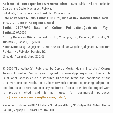
Address of correspondence/Yazışma adresi:
Uzm. Klnk. Psk.Erdi Bahadır,
Gümüşhane Devlet Hastanesi, Psikiyatri
Polikliniği, Gümüşhane. E-mail:
erdibhdr@gmail.com
Date of Received/Geliş Tarihi:
11.06.2020,
Date of Revision/Düzeltme Tarihi:
14.07.2020,
Date of Acceptance/Kabul
Tarihi:
21.07.2020
Date of Online Publication/Çevirimiçi Yayın
Tarihi:
27.07.2020
Citing/ Referans Gösterimi:
Akkuzu, H., Yumuşak, F.N., Karaman, G., Ladikli, N.,
Türkkan Z., Bahadır, E. (2020).
Koronavirüs Kaygı Ölçeği’nin Türkçe Güvenirlik ve Geçerlik Çalışması. Kıbrıs Türk
Psikiyatri ve Psikoloji Dergisi, 2(2):
63-67 doi:10.35365/ctjpp.20.2.09
© 2020 The Author(s). Published by Cyprus Mental Health Institute / Cyprus
Turkish Journal of Psychiatry and Psychology (www.ktppdergisi.com). This article
is an open access article distributed under the terms and conditions of the
Creative Commons Attribution 4.0 license which permits use, sharing, adaptation,
distribution and reproduction in any medium or format, provided the original work
is properly cited and is not used for commercial purposes.
http://creativecommons.org/licenses/by/4.0/
Yazarlar:
Hüdanur AKKUZU, Fatıma Nurefşan YUMUŞAK, Gülşen KARAMAN, Nefise
LADİKLİ, Zeynep TÜRKKAN, Erdi BAHADIR