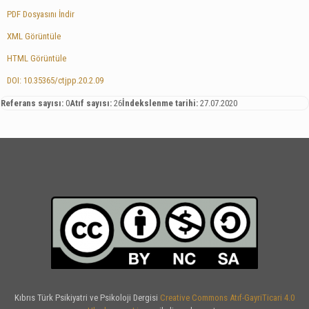
PDF Dosyasını İndir
XML Görüntüle
HTML Görüntüle
DOI: 10.35365/ctjpp.20.2.09
Referans sayısı:
0
Atıf sayısı:
26
İndekslenme tarihi:
27.07.2020
Kıbrıs Türk Psikiyatri ve Psikoloji Dergisi
Creative Commons Atıf-GayriTicari 4.0