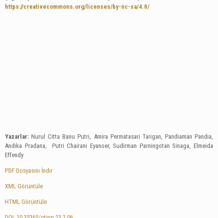
https://creativecommons.org/licenses/by-nc-sa/4.0/
Yazarlar:
Nurul Citta Banu Putri, Amira Permatasari Tarigan, Pandiaman Pandia,
Andika Pradana, Putri Chairani Eyanoer, Sudirman Parningotan Sinaga, Elmeida
Effendy
PDF Dosyasını İndir
XML Görüntüle
HTML Görüntüle
DOI: 10.35365/ctjpp.23.2.06