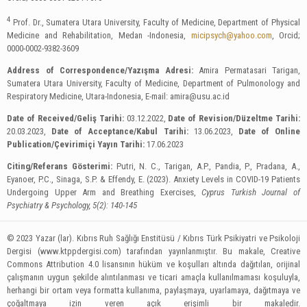
4
Prof. Dr., Sumatera Utara University, Faculty of Medicine, Department of Physical
Medicine and Rehabilitation, Medan -Indonesia,
micipsych@yahoo.com
, Orcid;
0000-0002-9382-3609
Address of Correspondence/Yazışma Adresi:
Amira Permatasari Tarigan,
Sumatera Utara University, Faculty of Medicine, Department of Pulmonology and
Respiratory Medicine, Utara-Indonesia, E-mail:
amira@usu.ac.id
Date of Received/Geliş Tarihi:
03.12.2022,
Date of Revision/Düzeltme Tarihi:
20.03.2023,
Date of Acceptance/Kabul Tarihi:
13.06.2023,
Date of Online
Publication/Çevirimiçi Yayın Tarihi:
17.06.2023
Citing/Referans Gösterimi:
Putri, N. C., Tarigan, A.P., Pandia, P., Pradana, A.,
Eyanoer, P.C., Sinaga, S.P. & Effendy, E. (2023). Anxiety Levels in COVID-19 Patients
Undergoing Upper Arm and Breathing Exercises,
Cyprus Turkish Journal of
Psychiatry & Psychology, 5(2): 140-145
© 2023 Yazar (lar). Kıbrıs Ruh Sağlığı Enstitüsü / Kıbrıs Türk Psikiyatri ve Psikoloji
Dergisi (www.ktppdergisi.com) tarafından yayınlanmıştır. Bu makale, Creative
Commons Attribution 4.0 lisansının hüküm ve koşulları altında dağıtılan, orijinal
çalışmanın uygun şekilde alıntılanması ve ticari amaçla kullanılmaması koşuluyla,
herhangi bir ortam veya formatta kullanıma, paylaşmaya, uyarlamaya, dağıtmaya ve
çoğaltmaya izin veren açık erişimli bir makaledir.