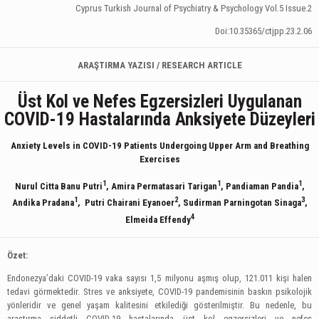
Cyprus Turkish Journal of Psychiatry & Psychology Vol.5 Issue.2
Doi:10.35365/ctjpp.23.2.06
ARAŞTIRMA YAZISI / RESEARCH ARTICLE
Üst Kol ve Nefes Egzersizleri Uygulanan
COVID-19 Hastalarında Anksiyete Düzeyleri
Anxiety Levels in COVID-19 Patients Undergoing Upper Arm and Breathing
Exercises
1
1
1
Nurul Citta Banu Putri
, Amira Permatasari Tarigan
, Pandiaman Pandia
,
1
2
3
Andika Pradana
, Putri Chairani Eyanoer
, Sudirman Parningotan Sinaga
,
4
Elmeida Effendy
Özet:
Endonezya’daki COVID-19 vaka sayısı 1,5 milyonu aşmış olup, 121.011 kişi halen
tedavi görmektedir. Stres ve anksiyete, COVID-19 pandemisinin baskın psikolojik
yönleridir ve genel yaşam kalitesini etkilediği gösterilmiştir. Bu nedenle, bu
araştırma şiddetli COVID-19 hastalarında üst kol egzersizleri ve nefes