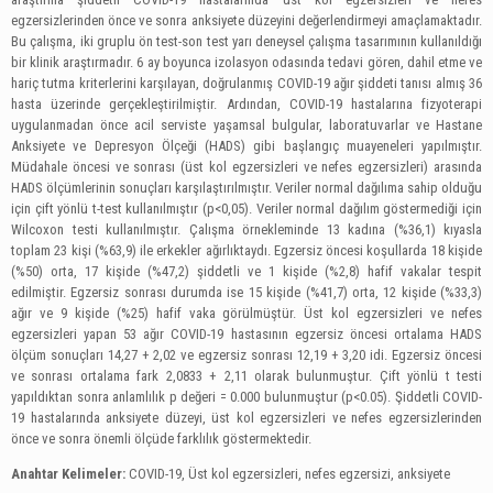
egzersizlerinden önce ve sonra anksiyete düzeyini değerlendirmeyi amaçlamaktadır.
Bu çalışma, iki gruplu ön test-son test yarı deneysel çalışma tasarımının kullanıldığı
bir klinik araştırmadır. 6 ay boyunca izolasyon odasında tedavi gören, dahil etme ve
hariç tutma kriterlerini karşılayan, doğrulanmış COVID-19 ağır şiddeti tanısı almış 36
hasta üzerinde gerçekleştirilmiştir. Ardından, COVID-19 hastalarına fizyoterapi
uygulanmadan önce acil serviste yaşamsal bulgular, laboratuvarlar ve Hastane
Anksiyete ve Depresyon Ölçeği (HADS) gibi başlangıç muayeneleri yapılmıştır.
Müdahale öncesi ve sonrası (üst kol egzersizleri ve nefes egzersizleri) arasında
HADS ölçümlerinin sonuçları karşılaştırılmıştır. Veriler normal dağılıma sahip olduğu
için çift yönlü t-test kullanılmıştır (p<0,05). Veriler normal dağılım göstermediği için
Wilcoxon testi kullanılmıştır. Çalışma örnekleminde 13 kadına (%36,1) kıyasla
toplam 23 kişi (%63,9) ile erkekler ağırlıktaydı. Egzersiz öncesi koşullarda 18 kişide
(%50) orta, 17 kişide (%47,2) şiddetli ve 1 kişide (%2,8) hafif vakalar tespit
edilmiştir. Egzersiz sonrası durumda ise 15 kişide (%41,7) orta, 12 kişide (%33,3)
ağır ve 9 kişide (%25) hafif vaka görülmüştür. Üst kol egzersizleri ve nefes
egzersizleri yapan 53 ağır COVID-19 hastasının egzersiz öncesi ortalama HADS
ölçüm sonuçları 14,27 + 2,02 ve egzersiz sonrası 12,19 + 3,20 idi. Egzersiz öncesi
ve sonrası ortalama fark 2,0833 + 2,11 olarak bulunmuştur. Çift yönlü t testi
yapıldıktan sonra anlamlılık p değeri = 0.000 bulunmuştur (p<0.05). Şiddetli COVID-
19 hastalarında anksiyete düzeyi, üst kol egzersizleri ve nefes egzersizlerinden
önce ve sonra önemli ölçüde farklılık göstermektedir.
Anahtar Kelimeler:
COVID-19, Üst kol egzersizleri, nefes egzersizi, anksiyete