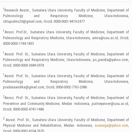
1
Research Assist., Sumatera Utara University, Faculty of Medicine, Department of
Pulmonology and Respiratory Medicine, Utara-Indonesia,
cittapulmo20@gmail.com
, Orcid; 0000-0001-9419-2477
1
Assoc. Prof.Dr., Sumatera Utara University, Faculty of Medicine, Department of
Pulmonology and Respiratory Medicine, Utara-Indonesia,
amira@usu.ac.id
, Orcid;
0000-0003-1744-1833
1
Assist. Prof. Dr., Sumatera Utara University, Faculty of Medicine, Department of
Pulmonology and Respiratory Medicine, Utara-Indonesia,
ps_pandia@yahoo.com
,
Orcid; 0000-0003-3689-597X
1
Assist. Prof. Dr., Sumatera Utara University, Faculty of Medicine, Department of
Pulmonology and Respiratory Medicine, Utara-Indonesia,
pradanaandika@gmail.com
, Orcid; 0000-0002-7761-2086
2
Assoc. Prof. Dr., Sumatera Utara University, Faculty of Medicine, Department of
Preventive and Community Medicine, Medan -Indonesia,
putrieyanoer@usu.ac.id
,
Orcid; 0000-0002-4741-1486
3
Asisst. Prof. Dr., Sumatera Utara University, Faculty of Medicine, Department of
Physical Medicine and Rehabilitation, Medan -Indonesia,
susinaga@yahoo.com
,
Orcid; 0000-0001-6204-7670