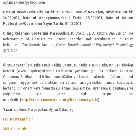
ayhancakicies@yahoo.com
Date of Received/Geliş Tarihi:
22.02.2021,
Date of Revision/Düzeltme Tarihi:
26.02.2021,
Date of Acceptance/Kabul Tarihi:
28.02.2021,
Date of Online
Publication/Çevirimiçi Yayın Tarihi:
01.03.2021
Citing/Referans Gösterimi:
Karaoğulları, D., Çakıcı Eş, A. (2021). Analysis of The
Relationship of Post-Trauma Stress Disorder and Acculturation in Adult
Individuals: The Nicosia Sample.,
Cyprus Turkish Journal of Psychiatry & Psychology,
3(1): 3-12
© 2020 Yazar (lar). Kıbrıs Ruh Sağlığı Enstitüsü / Kıbrıs Türk Psikiyatri ve Psikoloji
Dergisi (www.ktppdergisi.com) tarafından yayınlanmıştır. Bu makale, Creative
Commons Attribution 4.0 lisansının hüküm ve koşulları altında dağıtılan, orijinal
çalışmanın uygun şekilde alıntılanması ve ticari amaçla kullanılmaması koşuluyla,
herhangi bir ortam veya formatta kullanıma, paylaşmaya, uyarlamaya, dağıtmaya ve
çoğaltmaya izin veren açık erişimli bir
makaledir.
(
http://creativecommons.org/licenses/by/4.0/
)
.
Yazarlar:
Dudu Karaoğulları, Ayhan Çakıcı Eş
PDF Dosyasını İndir
XML Görüntüle