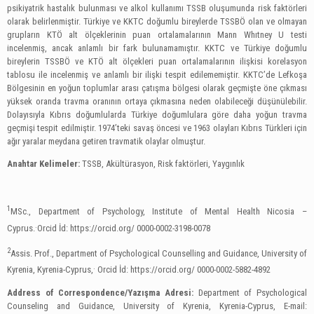
psikiyatrik hastalık bulunması ve alkol kullanımı TSSB oluşumunda risk faktörleri
olarak belirlenmiştir. Türkiye ve KKTC doğumlu bireylerde TSSBÖ olan ve olmayan
grupların KTÖ alt ölçeklerinin puan ortalamalarının Mann Whıtney U testi
incelenmiş, ancak anlamlı bir fark bulunamamıştır. KKTC ve Türkiye doğumlu
bireylerin TSSBÖ ve KTÖ alt ölçekleri puan ortalamalarının ilişkisi korelasyon
tablosu ile incelenmiş ve anlamlı bir ilişki tespit edilememiştir. KKTC’de Lefkoşa
Bölgesinin en yoğun toplumlar arası çatışma bölgesi olarak geçmişte öne çıkması
yüksek oranda travma oranının ortaya çıkmasına neden olabileceği düşünülebilir.
Dolayısıyla Kıbrıs doğumlularda Türkiye doğumlulara göre daha yoğun travma
geçmişi tespit edilmiştir. 1974’teki savaş öncesi ve 1963 olayları Kıbrıs Türkleri için
ağır yaralar meydana getiren travmatik olaylar olmuştur.
Anahtar Kelimeler:
TSSB, Akültürasyon, Risk faktörleri, Yaygınlık
1
MSc., Department of Psychology, Institute of Mental Health Nicosia –
.
Cyprus.
Orcid İd: https://orcid.org/ 0000-0002-3198-0078
2
Assis. Prof., Department of Psychological Counselling and Guidance, University of
.
Kyrenia, Kyrenia-Cyprus,
Orcid İd: https://orcid.org/ 0000-0002-5882-4892
Address of Correspondence/Yazışma Adresi:
Department of Psychological
Counseling and Guidance, University of Kyrenia, Kyrenia-Cyprus, E-mail: