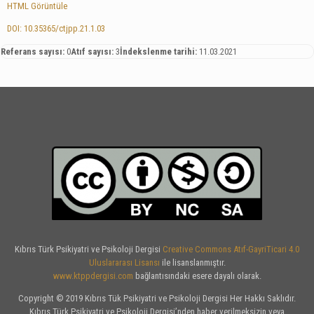
HTML Görüntüle
DOI: 10.35365/ctjpp.21.1.03
Referans sayısı:
0
Atıf sayısı:
3
İndekslenme tarihi:
11.03.2021
Kıbrıs Türk Psikiyatri ve Psikoloji Dergisi
Creative Commons Atıf-GayriTicari 4.0
Uluslararası Lisansı
ile lisanslanmıştır.
www.ktppdergisi.com
bağlantısındaki esere dayalı olarak.
Copyright © 2019 Kıbrıs Tük Psikiyatri ve Psikoloji Dergisi Her Hakkı Saklıdır.
Kıbrıs Türk Psikiyatri ve Psikoloji Dergisi’nden haber verilmeksizin veya