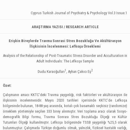
Cyprus Turkish Journal of Psychiatry & Psychology Vol.3 Issue.1
ARAŞTIRMA YAZISI / RESEARCH ARTICLE
Erişkin Bireylerde Travma Sonrasi Stres Bozukluğu Ve
Akültürasyon
İlişkisinin İncelenmesi: Lefkoşa Örneklemi
Analysis of the Relationship of Post-Traumatic Stress Disorder and Acculturation in
Adult Individuals: The Lefkoşa Sample
1
2
Dudu Karaoğulları
, Ayhan Çakıcı Eş
Özet:
Çalışmanın amacı KKTC’deki Travma yaygınlığı, risk faktörleri ve akültürasyon ile
ilişkisinin incelenmesidir. Mayıs 2020 tarihleri içerisinde KKTC’de Lefkoşa
bölgesinde bulunan, 18-88 yaş arasında, kotalı çok basamaklı seçkisiz (randomize)
örneklem yöntemiyle seçilen 333 birey alınmıştır. Veri toplama aracı olarak Sosyo-
demografik Bilgi formu, Travma Sonrası Stres Bozukluğu Ölçeği ve Kültür
Tutumları Ölçeği kullanılmıştır. Lefkoşa bölgesinde TSSB yaygınlığı %25,5 olarak
bulunmuştur. Çalışmada Türkiye doğumlu olmak, yalnızlık, fiziksel hastalık varlığı,