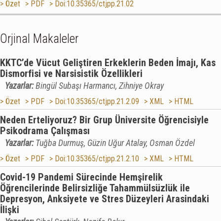
> Özet
> PDF
> Doi:10.35365/ctjpp.21.02
Orjinal Makaleler
KKTC’de Vücut Geliştiren Erkeklerin Beden İmajı, Kas
Dismorfisi ve Narsisistik Özellikleri
Yazarlar:
Bingül Subaşı Harmancı, Zihniye Okray
> Özet
> PDF
> Doi:10.35365/ctjpp.21.2.09
> XML
> HTML
Neden Erteliyoruz? Bir Grup Üniversite Öğrencisiyle
Psikodrama Çalışması
Yazarlar:
Tuğba Durmuş, Güzin Uğur Atalay, Osman Özdel
> Özet
> PDF
> Doi:10.35365/ctjpp.21.2.10
> XML
> HTML
Covid-19 Pandemi Sürecinde Hemşirelik
Öğrencilerinde Belirsizliğe Tahammülsüzlük ile
Depresyon, Anksiyete ve Stres Düzeyleri Arasindaki
İlişki