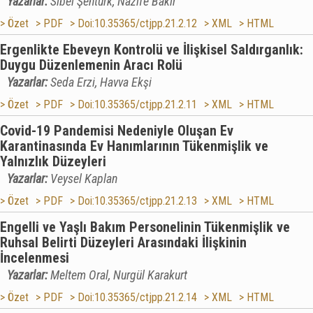
Yazarlar:
Sibel Şentürk, Nazife Bakır
> Özet
> PDF
> Doi:10.35365/ctjpp.21.2.12
> XML
> HTML
Ergenlikte Ebeveyn Kontrolü ve İlişkisel Saldırganlık:
Duygu Düzenlemenin Aracı Rolü
Yazarlar:
Seda Erzi, Havva Ekşi
> Özet
> PDF
> Doi:10.35365/ctjpp.21.2.11
> XML
> HTML
Covid-19 Pandemisi Nedeniyle Oluşan Ev
Karantinasında Ev Hanımlarının Tükenmişlik ve
Yalnızlık Düzeyleri
Yazarlar:
Veysel Kaplan
> Özet
> PDF
> Doi:10.35365/ctjpp.21.2.13
> XML
> HTML
Engelli ve Yaşlı Bakım Personelinin Tükenmişlik ve
Ruhsal Belirti Düzeyleri Arasındaki İlişkinin
İncelenmesi
Yazarlar:
Meltem Oral, Nurgül Karakurt
> Özet
> PDF
> Doi:10.35365/ctjpp.21.2.14
> XML
> HTML