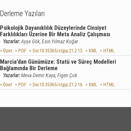
Derleme Yazıları
Psikolojik Dayanıklılık Düzeylerinde Cinsiyet
Farklılıkları Üzerine Bir Meta Analiz Çalışması
Yazarlar:
Ayşe Gök, Esin Yılmaz Koğar
> Özet
> PDF
> Doi:10.35365/ctjpp.21.2.15
> XML
> HTML
Marcia’dan Günümüze: Statü ve Süreç Modelleri
Bağlamında Bir Derleme
Yazarlar:
Meva Demir Kaya, Figen Çok
> Özet
> PDF
> Doi:10.35365/ctjpp.21.2.16
> XML
> HTML