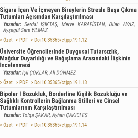
Sigara İçen Ve İçmeyen Bireylerin Stresle Başa Çıkma
Tutumları Açısından Karşılaştırılması
Yazarlar:
Serdal IŞIKTAŞ, Merve KARAFİSTAN, Dilan AYAZ,
Ayşegül Sare YILMAZ
> Özet
> PDF
> Doi:10.35365/ctjpp.19.1.12
Üniversite Öğrencilerinde Duygusal Tutarsızlık,
Mağdur Duyarlılığı ve Bağışlama Arasındaki İlişkinin
İncelenmesi
Yazarlar:
Işıl ÇOKLAR, Ali DÖNMEZ
> Özet
> PDF
> Doi:10.35365/ctjpp.19.1.13
Bipolar І Bozukluk, Borderline Kişilik Bozukluğu ve
Sağlıklı Kontrollerin Bağlanma Stilleri ve Cinsel
Tutumlarının Karşılaştırılması
Yazarlar:
Tolga ŞAKAR, Ayhan ÇAKICI EŞ
> Özet
> PDF
> Doi:10.35365/ctjpp.19.1.14