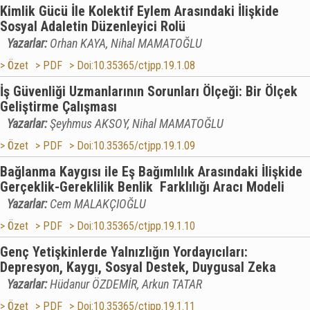
Kimlik Gücü İle Kolektif Eylem Arasındaki İlişkide
Sosyal Adaletin Düzenleyici Rolü
Yazarlar:
Orhan KAYA, Nihal MAMATOĞLU
> Özet
> PDF
> Doi:10.35365/ctjpp.19.1.08
İş Güvenliği Uzmanlarının Sorunları Ölçeği: Bir Ölçek
Geliştirme Çalışması
Yazarlar:
Şeyhmus AKSOY, Nihal MAMATOĞLU
> Özet
> PDF
> Doi:10.35365/ctjpp.19.1.09
Bağlanma Kaygısı ile Eş Bağımlılık Arasındaki İlişkide
Gerçeklik-Gereklilik Benlik Farklılığı Aracı Modeli
Yazarlar:
Cem MALAKÇIOĞLU
> Özet
> PDF
> Doi:10.35365/ctjpp.19.1.10
Genç Yetişkinlerde Yalnızlığın Yordayıcıları:
Depresyon, Kaygı, Sosyal Destek, Duygusal Zeka
Yazarlar:
Hüdanur ÖZDEMİR, Arkun TATAR
> Özet
> PDF
> Doi:10.35365/ctjpp.19.1.11