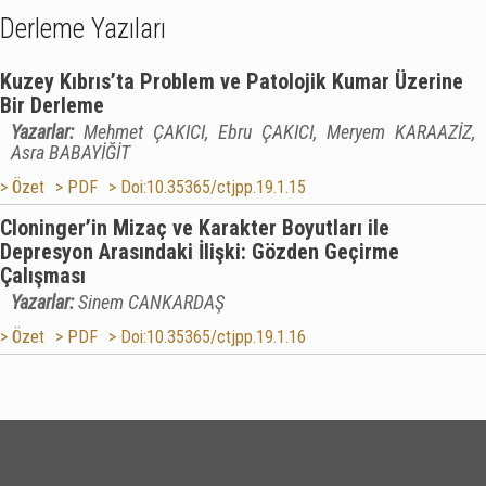
Derleme Yazıları
Kuzey Kıbrıs’ta Problem ve Patolojik Kumar Üzerine
Bir Derleme
Yazarlar:
Mehmet ÇAKICI, Ebru ÇAKICI, Meryem KARAAZİZ,
Asra BABAYİĞİT
> Özet
> PDF
> Doi:10.35365/ctjpp.19.1.15
Cloninger’in Mizaç ve Karakter Boyutları ile
Depresyon Arasındaki İlişki: Gözden Geçirme
Çalışması
Yazarlar:
Sinem CANKARDAŞ
> Özet
> PDF
> Doi:10.35365/ctjpp.19.1.16