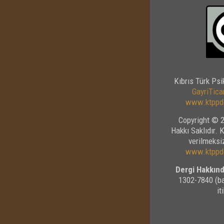
Kıbrıs Türk Psi
GayriTicar
www.ktppde
Copyright © 2
Hakkı Saklıdır. 
verilmeksiz
www.ktppde
Dergi Hakkınd
1302-7840 (ba
it