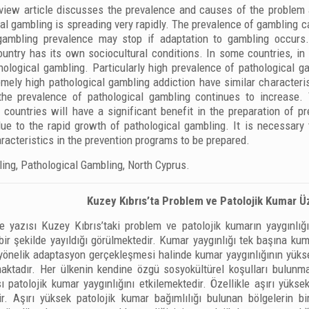
view article discusses the prevalence and causes of the problem 
al gambling is spreading very rapidly. The prevalence of gambling 
gambling prevalence may stop if adaptation to gambling occurs.
untry has its own sociocultural conditions. In some countries, in
hological gambling. Particularly high prevalence of pathological 
emely high pathological gambling addiction have similar characteri
 the prevalence of pathological gambling continues to increase.
 countries will have a significant benefit in the preparation of 
ue to the rapid growth of pathological gambling. It is necessary 
aracteristics in the prevention programs to be prepared.
ng, Pathological Gambling, North Cyprus.
Kuzey Kıbrıs’ta Problem ve Patolojik Kumar Ü
 yazısı Kuzey Kıbrıs’taki problem ve patolojik kumarın yaygınlığın
bir şekilde yayıldığı görülmektedir. Kumar yaygınlığı tek başına k
yönelik adaptasyon gerçekleşmesi halinde kumar yaygınlığının yükse
aktadır. Her ülkenin kendine özgü sosyokültürel koşulları bulunm
ı patolojik kumar yaygınlığını etkilemektedir. Özellikle aşırı yüks
ir. Aşırı yüksek patolojik kumar bağımlılığı bulunan bölgelerin bi