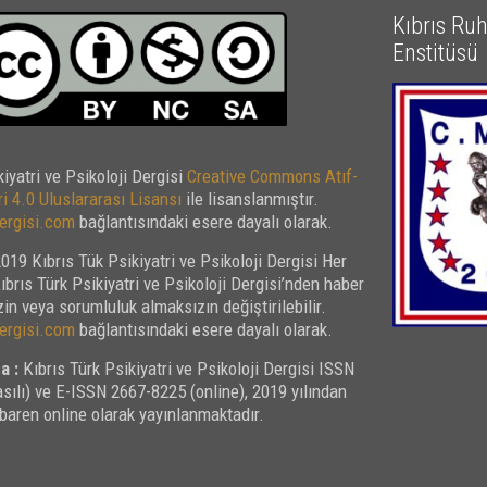
Kıbrıs Ruh 
Enstitüsü
kiyatri ve Psikoloji Dergisi
Creative Commons Atıf-
i 4.0 Uluslararası Lisansı
ile lisanslanmıştır.
rgisi.com
bağlantısındaki esere dayalı olarak.
019 Kıbrıs Tük Psikiyatri ve Psikoloji Dergisi Her
Kıbrıs Türk Psikiyatri ve Psikoloji Dergisi’nden haber
in veya sorumluluk almaksızın değiştirilebilir.
rgisi.com
bağlantısındaki esere dayalı olarak.
a :
Kıbrıs Türk Psikiyatri ve Psikoloji Dergisi ISSN
sılı) ve E-ISSN 2667-8225 (online), 2019 yılından
ibaren online olarak yayınlanmaktadır.