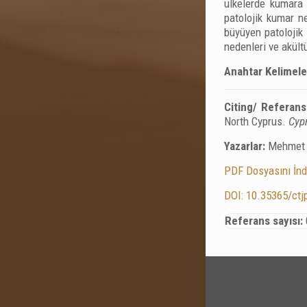
ülkelerde kumara 
patolojik kumar n
büyüyen patolojik
nedenleri ve akült
Anahtar Kelimele
Citing/ Referans
North Cyprus.
Cypr
Yazarlar:
Mehmet Ç
PDF Dosyasını İnd
DOI: 10.35365/ctj
Referans sayısı: