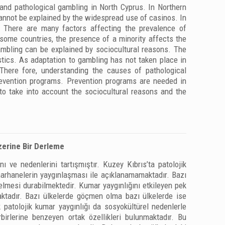
and pathological gambling in North Cyprus. In Northern
cannot be explained by the widespread use of casinos. In
 There are many factors affecting the prevalence of
 some countries, the presence of a minority affects the
gambling can be explained by sociocultural reasons. The
stics. As adaptation to gambling has not taken place in
 There fore, understanding the causes of pathological
prevention programs. Prevention programs are needed in
to take into account the sociocultural reasons and the
zerine Bir Derleme
ı ve nedenlerini tartışmıştır. Kuzey Kıbrıs’ta patolojik
umarhanelerin yaygınlaşması ile açıklanamamaktadır. Bazı
lmesi durabilmektedir. Kumar yaygınlığını etkileyen pek
aktadır. Bazı ülkelerde göçmen olma bazı ülkelerde ise
ek patolojik kumar yaygınlığı da sosyokültürel nedenlerle
rbirlerine benzeyen ortak özellikleri bulunmaktadır. Bu