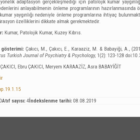
yönelik adaptasyon gerçekleşmediği için patolojik kumar yaygınlı
edenlerini anlayabilmenin önleme programlarının hazırlanmasında ön
 kumar yaygınlığı nedeniyle önleme programlarına ihtiyaç bulunmak
ürasyon özelliklerini dikkate almak gerekmektedir.
r:
Kumar, Patolojik Kumar, Kuzey Kıbrıs.
 gösterimi:
Çakıcı, M., Çakıcı, E., Karaaziz, M. & Babayiği, A., (
us Turkish Journal of Psychiatry & Psychology,
1(2): 123-128 doi:10
AKICI, Ebru ÇAKICI, Meryem KARAAZİZ, Asra BABAYİĞİT
ir
pp.19.1.15
0
Atıf sayısı:
4
İndekslenme tarihi:
08.08.2019