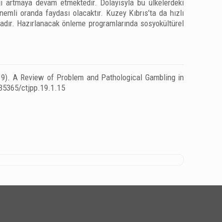
ğı artmaya devam etmektedir. Dolayısyla bu ülkelerdeki
emli oranda faydası olacaktır. Kuzey Kıbrıs’ta da hızlı
tadır. Hazırlanacak önleme programlarında sosyokültürel
2019). A Review of Problem and Pathological Gambling in
.35365/ctjpp.19.1.15