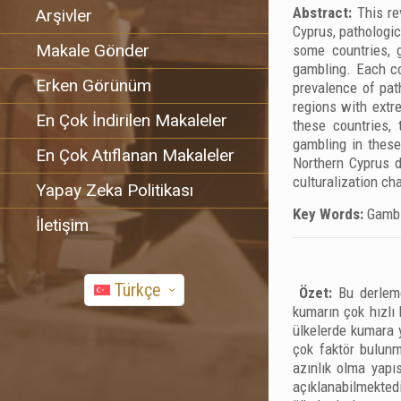
Abstract:
This re
Arşivler
Cyprus, pathologic
Makale Gönder
some countries, 
gambling. Each co
Erken Görünüm
prevalence of pat
regions with extr
En Çok İndirilen Makaleler
these countries,
gambling in these
En Çok Atıflanan Makaleler
Northern Cyprus d
culturalization ch
Yapay Zeka Politikası
Key Words:
Gambli
İletişim
Türkçe
Özet:
Bu derleme
kumarın çok hızlı 
ülkelerde kumara 
çok faktör bulunm
azınlık olma yapıs
açıklanabilmekted