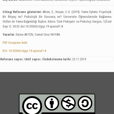
Citing/ Referans gösterimi:
Akten, E., Noyan, C.O. (2019). Yeme Eylemi; Fizyolojik
Bir İhtiyaç mı? Psikolojik Bir Davranış mı? Üniversite Öğrencilerinde Bağlanma
Stilleri ile Yeme Bağımlılığı İlişkisi.
Kıbrıs Türk Psikiyatri ve Psikoloji Dergisi, 1(Özel
Sayı.1): 30-32
doi:10.35365/ctjpp.19.special1.8
Yazarlar:
Emine AKTEN, Cemal Onur NOYAN
PDF Dosyasını İndir
DOI: 10.35365/ctjpp.19.special1.8
Referans sayısı:
0
Atıf sayısı:
3
İndekslenme tarihi:
23.11.2019