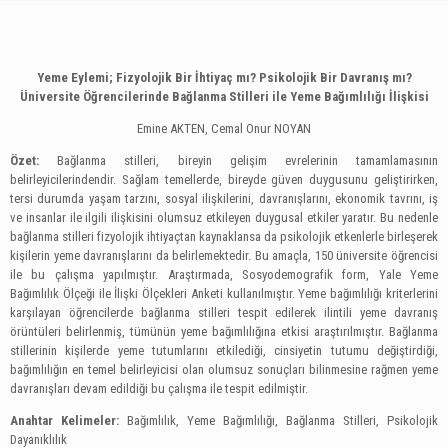
Yeme Eylemi; Fizyolojik Bir İhtiyaç mı? Psikolojik Bir Davranış mı?
Üniversite Öğrencilerinde Bağlanma Stilleri ile Yeme Bağımlılığı İlişkisi
Emine AKTEN
, Cemal Onur NOYAN
Özet:
Bağlanma stilleri, bireyin gelişim evrelerinin tamamlamasının
belirleyicilerindendir. Sağlam temellerde, bireyde güven duygusunu geliştirirken,
tersi durumda yaşam tarzını, sosyal ilişkilerini, davranışlarını, ekonomik tavrını, iş
ve insanlar ile ilgili ilişkisini olumsuz etkileyen duygusal etkiler yaratır. Bu nedenle
bağlanma stilleri fizyolojik ihtiyaçtan kaynaklansa da psikolojik etkenlerle birleşerek
kişilerin yeme davranışlarını da belirlemektedir. Bu amaçla, 150 üniversite öğrencisi
ile bu çalışma yapılmıştır. Araştırmada, Sosyodemografik form, Yale Yeme
Bağımlılık Ölçeği ile İlişki Ölçekleri Anketi kullanılmıştır. Yeme bağımlılığı kriterlerini
karşılayan öğrencilerde bağlanma stilleri tespit edilerek ilintili yeme davranış
örüntüleri belirlenmiş, tümünün yeme bağımlılığına etkisi araştırılmıştır. Bağlanma
stillerinin kişilerde yeme tutumlarını etkilediği, cinsiyetin tutumu değiştirdiği,
bağımlılığın en temel belirleyicisi olan olumsuz sonuçları bilinmesine rağmen yeme
davranışları devam edildiği bu çalışma ile tespit edilmiştir.
Anahtar Kelimeler:
Bağımlılık, Yeme Bağımlılığı, Bağlanma Stilleri, Psikolojik
Dayanıklılık