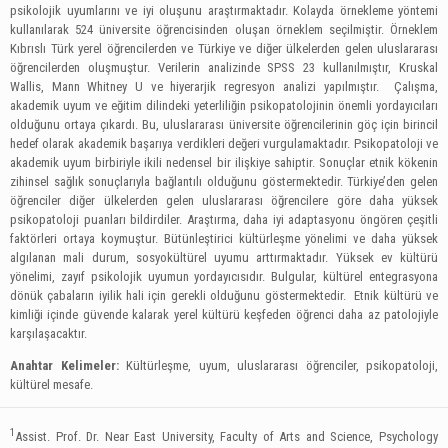
psikolojik uyumlarını ve iyi oluşunu araştırmaktadır. Kolayda örnekleme yöntemi
kullanılarak 524 üniversite öğrencisinden oluşan örneklem seçilmiştir. Örneklem
Kıbrıslı Türk yerel öğrencilerden ve Türkiye ve diğer ülkelerden gelen uluslararası
öğrencilerden oluşmuştur. Verilerin analizinde SPSS 23 kullanılmıştır, Kruskal
Wallis, Mann Whitney U ve hiyerarjik regresyon analizi yapılmıştır. Çalışma,
akademik uyum ve eğitim dilindeki yeterliliğin psikopatolojinin önemli yordayıcıları
olduğunu ortaya çıkardı. Bu, uluslararası üniversite öğrencilerinin göç için birincil
hedef olarak akademik başarıya verdikleri değeri vurgulamaktadır. Psikopatoloji ve
akademik uyum birbiriyle ikili nedensel bir ilişkiye sahiptir. Sonuçlar etnik kökenin
zihinsel sağlık sonuçlarıyla bağlantılı olduğunu göstermektedir. Türkiye’den gelen
öğrenciler diğer ülkelerden gelen uluslararası öğrencilere göre daha yüksek
psikopatoloji puanları bildirdiler. Araştırma, daha iyi adaptasyonu öngören çeşitli
faktörleri ortaya koymuştur. Bütünleştirici kültürleşme yönelimi ve daha yüksek
algılanan mali durum, sosyokültürel uyumu arttırmaktadır. Yüksek ev kültürü
yönelimi, zayıf psikolojik uyumun yordayıcısıdır. Bulgular, kültürel entegrasyona
dönük çabaların iyilik hali için gerekli olduğunu göstermektedir. Etnik kültürü ve
kimliği içinde güvende kalarak yerel kültürü keşfeden öğrenci daha az patolojiyle
karşılaşacaktır.
Anahtar Kelimeler:
Kültürleşme, uyum, uluslararası öğrenciler, psikopatoloji,
kültürel mesafe.
1
Assist. Prof. Dr. Near East University, Faculty of Arts and Science, Psychology