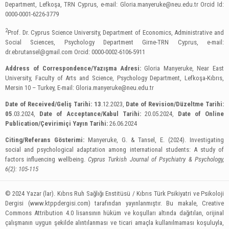
Department, Lefkoşa, TRN Cyprus, e-mail:
Gloria.manyeruke@neu.edu.tr
Orcid Id:
0000-0001-6226-3779
2
Prof. Dr. Cyprus Science University, Department of Economics, Administrative and
Social Sciences, Psychology Department Girne-TRN Cyprus, e-mail:
dr.ebrutansel@gmail.com
Orcid: 0000-0002-6106-5911
Address of Correspondence/Yazışma Adresi:
Gloria Manyeruke, Near East
University, Faculty of Arts and Science, Psychology Department, Lefkoşa-Kıbrıs,
Mersin 10 – Turkey, E-mail:
Gloria.manyeruke@neu.edu.tr
Date of Received/Geliş Tarihi: 13
.12.2023,
Date of Revision/Düzeltme Tarihi:
05
.03.2024,
Date of Acceptance/Kabul Tarihi:
20.05.2024,
Date of Online
Publication/Çevirimiçi Yayın Tarihi:
26.06.2024
Citing/Referans Gösterimi:
Manyeruke, G. & Tansel, E. (2024). Investigating
social and psychological adaptation among international students: A study of
factors influencing wellbeing.
Cyprus Turkish Journal of Psychiatry & Psychology,
6(2): 105-115
© 2024 Yazar (lar). Kıbrıs Ruh Sağlığı Enstitüsü / Kıbrıs Türk Psikiyatri ve Psikoloji
Dergisi (www.ktppdergisi.com) tarafından yayınlanmıştır. Bu makale, Creative
Commons Attribution 4.0 lisansının hüküm ve koşulları altında dağıtılan, orijinal
çalışmanın uygun şekilde alıntılanması ve ticari amaçla kullanılmaması koşuluyla,