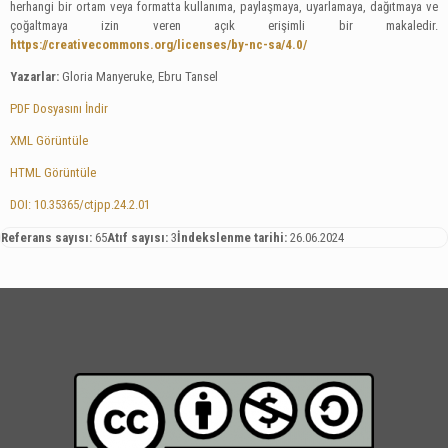
herhangi bir ortam veya formatta kullanıma, paylaşmaya, uyarlamaya, dağıtmaya ve
çoğaltmaya izin veren açık erişimli bir makaledir.
https://creativecommons.org/licenses/by-nc-sa/4.0/
Yazarlar:
Gloria Manyeruke, Ebru Tansel
PDF Dosyasını İndir
XML Görüntüle
HTML Görüntüle
DOI: 10.35365/ctjpp.24.2.01
Referans sayısı:
65
Atıf sayısı:
3
İndekslenme tarihi:
26.06.2024