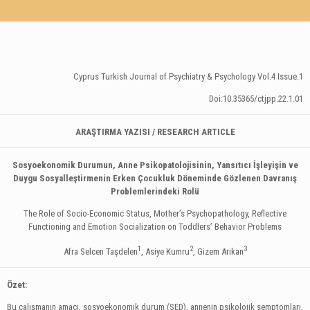
Cyprus Turkish Journal of Psychiatry & Psychology Vol.4 Issue.1
Doi:10.35365/ctjpp.22.1.01
ARAŞTIRMA YAZISI / RESEARCH ARTICLE
Sosyoekonomik Durumun, Anne Psikopatolojisinin, Yansıtıcı İşleyişin ve
Duygu Sosyalleştirmenin Erken Çocukluk Döneminde Gözlenen Davranış
Problemlerindeki Rolü
The Role of Socio-Economic Status, Mother’s Psychopathology, Reflective
Functioning and Emotion Socialization on Toddlers’ Behavior Problems
1
2
3
Afra Selcen Taşdelen
, Asiye Kumru
, Gizem Arıkan
Özet:
Bu çalışmanın amacı, sosyoekonomik durum (SED), annenin psikolojik semptomları,