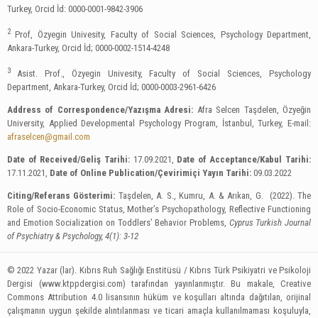
Turkey, Orcid İd: 0000-0001-9842-3906
2
Prof, Özyegin Univesity, Faculty of Social Sciences, Psychology Department,
Ankara-Turkey, Orcid İd; 0000-0002-1514-4248
3
Asist. Prof., Özyegin Univesity, Faculty of Social Sciences, Psychology
Department, Ankara-Turkey, Orcid İd; 0000-0003-2961-6426
Address of Correspondence/Yazışma Adresi:
Afra Selcen Taşdelen, Özyeğin
University, Applied Developmental Psychology Program, İstanbul, Turkey, E-mail:
afraselcen@gmail.com
Date of Received/Geliş Tarihi:
17.09.2021,
Date of Acceptance/Kabul Tarihi:
17.11.2021,
Date of Online Publication/Çevirimiçi Yayın Tarihi:
09.03.2022
Citing/Referans Gösterimi:
Taşdelen, A. S., Kumru, A. & Arıkan, G. (2022). The
Role of Socio-Economic Status, Mother’s Psychopathology, Reflective Functioning
and Emotion Socialization on Toddlers’ Behavior Problems,
Cyprus Turkish Journal
of Psychiatry & Psychology, 4(1): 3-12
© 2022 Yazar (lar). Kıbrıs Ruh Sağlığı Enstitüsü / Kıbrıs Türk Psikiyatri ve Psikoloji
Dergisi (www.ktppdergisi.com) tarafından yayınlanmıştır. Bu makale, Creative
Commons Attribution 4.0 lisansının hüküm ve koşulları altında dağıtılan, orijinal
çalışmanın uygun şekilde alıntılanması ve ticari amaçla kullanılmaması koşuluyla,