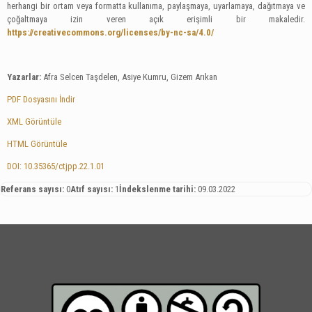
herhangi bir ortam veya formatta kullanıma, paylaşmaya, uyarlamaya, dağıtmaya ve
çoğaltmaya izin veren açık erişimli bir makaledir.
https://creativecommons.org/licenses/by-nc-sa/4.0/
Yazarlar:
Afra Selcen Taşdelen, Asiye Kumru, Gizem Arıkan
PDF Dosyasını İndir
XML Görüntüle
HTML Görüntüle
DOI: 10.35365/ctjpp.22.1.01
Referans sayısı:
0
Atıf sayısı:
1
İndekslenme tarihi:
09.03.2022