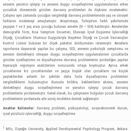
annenin yansıtıcı işleyişi ve annenin duygu sosyalleştirme uygulamalarının erken
çocukluk döneminde görülen davranış problemleri ile ilişkisini incelemektir.
Çalışma aynı zamanda çocuğun sergilediği davranış problemlerinde yaş ve cinsiyet
farklarını incelemeyi amaçlamıştır. Araştırmaya, Türkiye’nin farklı şehirlerinde
yaşayan 1 ve 3 yaş arası çocuğu bulunan anneler (N = 534) katılmıştır. Annelerden
demografik form, Kısa Semptom Envanteri, Ebeveyn İçsel Düşünme İşlevselliği
Ölçeği, Çocukların Olumsuz Duygularıyla Başetme Ölçeği ve Çocuk Davranışları
Kontrol Listesi bulunan bir ölçek paketini doldurmaları istenmiştir. Annelerin
raporlarına dayanarak yapılan bu çalışma, SED, annenin psikolojik semptomu ve
annenin destekleyici olmayan duygu sosyalleştirme uygulamalarının çocuklarda
görülen içselleştirme ve dışsallaştırma davranış problemlerini yordadığını yapılan
hiyerarşik regresyon analizlerinin sonucunda ortaya koymuştur. Ayrıca erkek
çocuklarının kız çocuklarından ve yaşça büyük olan çocukların ise küçük
yaştakilerden anlamlı bir şekilde daha fazla dışsallaştırma problemleri
sergilediklerini bulunmuştur. Bununla birlikte, beklentilerin aksine, annenin
destekleyici duygu sosyalleştirmesi ve yansıtıcı işleyişi çocuk davranış
problemlerini yordamamıştır. Genel olarak, bu çalışmanın bulguları çocuk davranış
problemlerini yordamada aile süreç modeline destek sağlamıştır.
Anahtar Kelimeler:
Davranış problemi, psikopatoloji, sosyoekonomik durum,
içsel yürütücü işlevselliği, duygu sosyalleştirme
1
MSc, Özyeğin University, Applied Developmental Psychology Program, Ankara-