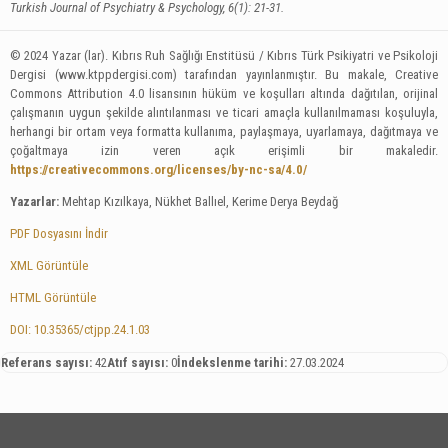
Turkish Journal of Psychiatry & Psychology, 6(1): 21-31.
© 2024 Yazar (lar). Kıbrıs Ruh Sağlığı Enstitüsü / Kıbrıs Türk Psikiyatri ve Psikoloji
Dergisi (www.ktppdergisi.com) tarafından yayınlanmıştır. Bu makale, Creative
Commons Attribution 4.0 lisansının hüküm ve koşulları altında dağıtılan, orijinal
çalışmanın uygun şekilde alıntılanması ve ticari amaçla kullanılmaması koşuluyla,
herhangi bir ortam veya formatta kullanıma, paylaşmaya, uyarlamaya, dağıtmaya ve
çoğaltmaya izin veren açık erişimli bir makaledir.
https://creativecommons.org/licenses/by-nc-sa/4.0/
Yazarlar:
Mehtap Kızılkaya, Nükhet Ballıel, Kerime Derya Beydağ
PDF Dosyasını İndir
XML Görüntüle
HTML Görüntüle
DOI: 10.35365/ctjpp.24.1.03
Referans sayısı:
42
Atıf sayısı:
0
İndekslenme tarihi:
27.03.2024