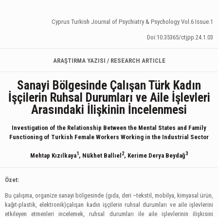
Cyprus Turkish Journal of Psychiatry & Psychology Vol.6 Issue.1
Doi:10.35365/ctjpp.24.1.03
ARAŞTIRMA YAZISI / RESEARCH ARTICLE
Sanayi Bölgesinde Çalışan Türk Kadın
İşçilerin Ruhsal Durumları ve Aile İşlevleri
Arasındaki İlişkinin İncelenmesi
Investigation of the Relationship Between the Mental States and Family
Functioning of Turkish Female Workers Working in the Industrial Sector
1
2
3
Mehtap Kızılkaya
, Nükhet Ballıel
, Kerime Derya Beydağ
Özet:
Bu çalışma, organize sanayi bölgesinde (gıda, deri –tekstil, mobilya, kimyasal ürün,
kağıt-plastik, elektronik)çalışan kadın işçilerin ruhsal durumları ve aile işlevlerini
etkileyen etmenleri incelemek, ruhsal durumları ile aile işlevlerinin ilişkisini