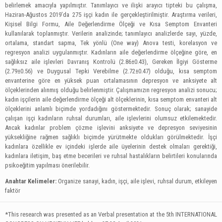
belirlemek amacıyla yapılmıştır. Tanımlayıcı ve ilişki arayıcı tipteki bu çalışma,
Haziran-Ağustos 2019’da 275 işçi kadın ile gerçekleştirilmiştir. Araştırma verileri,
Kişisel Bilgi Formu, Aile Değerlendirme Ölçeği ve Kısa Semptom Envanteri
kullanılarak toplanmıştır. Verilerin analizinde; tanımlayıcı analizlerde sayı, yüzde,
ortalama, standart sapma, Tek yönlü (One way) Anova testi, korelasyon ve
regresyon analizi uygulanmıştır. Kadınların aile değerlendirme ölçeğine göre, en
sağlıksız aile işlevleri Davranış Kontrolü (2.86±0.43), Gereken İlgiyi Gösterme
(2.79±0.56) ve Duygusal Tepki Verebilme (2.72±0.47) olduğu, kısa semptom
envanterine göre en yüksek puan ortalamasının depresyon ve anksiyete alt
ölçeklerinden alınmış olduğu belirlenmiştir. Çalışmamızın regresyon analizi sonucu;
kadın işçilerin aile değerlendirme ölçeği alt ölçeklerinin, kısa semptom envanteri alt
ölçeklerini anlamlı biçimde yordadığını göstermektedir. Sonuç olarak; sanayide
çalışan işçi kadınların ruhsal durumları, aile işlevlerini olumsuz etkilemektedir.
Ancak kadınlar problem çözme işlevini anksiyete ve depresyon seviyesinin
yüksekliğine rağmen sağlıklı biçimde yürütmekte oldukları görülmektedir. İşçi
kadınlara özellikle ev içindeki işlerde aile üyelerinin destek olmaları gerektiği,
kadınlara iletişim, baş etme becerileri ve ruhsal hastalıkların belirtileri konularında
psikoeğitim yapılması önerilebilir.
Anahtar Kelimeler:
Organize sanayi, kadın, işçi, aile işlevi, ruhsal durum, etkileyen
faktör
*This research was presented as an Verbal presentation at the 5th INTERNATIONAL