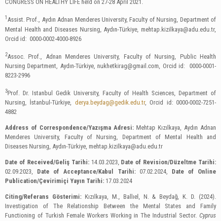
CONGRESS ON HEALTHY LIFE held on 27-28 April 2021.
1
Assist. Prof., Aydın Adnan Menderes University, Faculty of Nursing, Department of
Mental Health and Diseases Nursing, Aydın-Türkiye,
mehtap.kizilkaya@adu.edu.tr
,
Orcid id: 0000-0002-4000-8926
2
Assoc. Prof., Adnan Menderes University, Faculty of Nursing, Public Health
Nursing Department, Aydın-Türkiye,
nukhetkirag@gmail.com
, Orcid id: ‪ 0000-0001-
8223-2996
3
Prof. Dr. Istanbul Gedik University, Faculty of Health Sciences, Department of
Nursing, İstanbul-Türkiye,
derya.beydag@gedik.edu.tr
, Orcid id: 0000-0002-7251-
4882
Address of Correspondence/Yazışma Adresi:
Mehtap Kızılkaya, Aydın Adnan
Menderes University, Faculty of Nursing, Department of Mental Health and
Diseases Nursing, Aydın-Türkiye,
mehtap.kizilkaya@adu.edu.tr
Date of Received/Geliş Tarihi:
14.03.2023,
Date of Revision/Düzeltme Tarihi:
02.09.2023,
Date of Acceptance/Kabul Tarihi:
07.02.2024,
Date of Online
Publication/Çevirimiçi Yayın Tarihi:
17.03.2024
Citing/Referans Gösterimi:
Kızılkaya, M., Ballıel, N. & Beydağ, K. D. (2024).
Investigation of The Relationship Between the Mental States and Family
Functioning of Turkish Female Workers Working in The Industrial Sector.
Cyprus