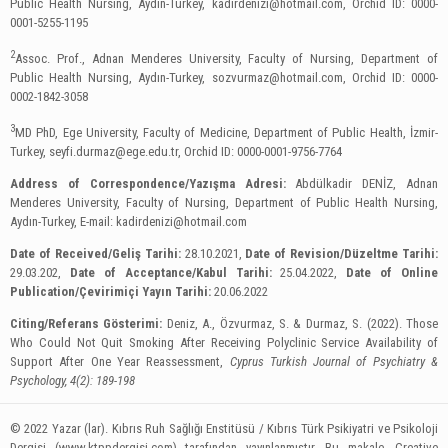
Public Health Nursing, Aydın-Turkey,
kadirdenizi@hotmail.com
, Orchid ID: 0000-
0001-5255-1195
2
Assoc. Prof., Adnan Menderes University, Faculty of Nursing, Department of
Public Health Nursing, Aydın-Turkey,
sozvurmaz@hotmail.com
, Orchid ID: 0000-
0002-1842-3058
3
MD PhD, Ege University, Faculty of Medicine, Department of Public Health, İzmir-
Turkey,
seyfi.durmaz@ege.edu.tr
, Orchid ID: 0000-0001-9756-7764
Address of Correspondence/Yazışma Adresi:
Abdülkadir DENİZ, Adnan
Menderes University, Faculty of Nursing, Department of Public Health Nursing,
Aydın-Turkey, E-mail:
kadirdenizi@hotmail.com
Date of Received/Geliş Tarihi:
28.10.2021,
Date of Revision/Düzeltme Tarihi:
29.03.202,
Date of Acceptance/Kabul Tarihi:
25.04.2022,
Date of Online
Publication/Çevirimiçi Yayın Tarihi:
20.06.2022
Citing/Referans Gösterimi:
Deniz, A., Özvurmaz, S. & Durmaz, S. (2022). Those
Who Could Not Quit Smoking After Receiving Polyclinic Service Availability of
Support After One Year Reassessment,
Cyprus Turkish Journal of Psychiatry &
Psychology, 4(2): 189-198
© 2022 Yazar (lar). Kıbrıs Ruh Sağlığı Enstitüsü / Kıbrıs Türk Psikiyatri ve Psikoloji
Dergisi (www.ktppdergisi.com) tarafından yayınlanmıştır. Bu makale, Creative