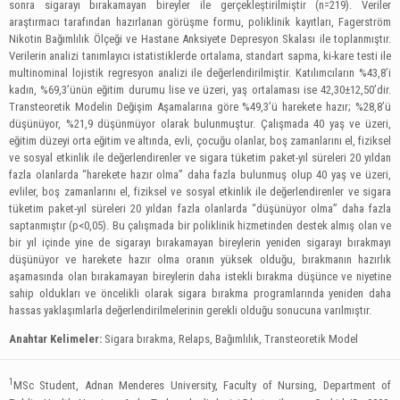
sonra sigarayı bırakamayan bireyler ile gerçekleştirilmiştir (n=219). Veriler
araştırmacı tarafından hazırlanan görüşme formu, poliklinik kayıtları, Fagerström
Nikotin Bağımlılık Ölçeği ve Hastane Anksiyete Depresyon Skalası ile toplanmıştır.
Verilerin analizi tanımlayıcı istatistiklerde ortalama, standart sapma, ki-kare testi ile
multinominal lojistik regresyon analizi ile değerlendirilmiştir. Katılımcıların %43,8’i
kadın, %69,3’ünün eğitim durumu lise ve üzeri, yaş ortalaması ise 42,30±12,50’dir.
Transteoretik Modelin Değişim Aşamalarına göre %49,3’ü harekete hazır; %28,8’ü
düşünüyor, %21,9 düşünmüyor olarak bulunmuştur. Çalışmada 40 yaş ve üzeri,
eğitim düzeyi orta eğitim ve altında, evli, çocuğu olanlar, boş zamanlarını el, fiziksel
ve sosyal etkinlik ile değerlendirenler ve sigara tüketim paket-yıl süreleri 20 yıldan
fazla olanlarda “harekete hazır olma” daha fazla bulunmuş olup 40 yaş ve üzeri,
evliler, boş zamanlarını el, fiziksel ve sosyal etkinlik ile değerlendirenler ve sigara
tüketim paket-yıl süreleri 20 yıldan fazla olanlarda “düşünüyor olma” daha fazla
saptanmıştır (p<0,05). Bu çalışmada bir poliklinik hizmetinden destek almış olan ve
bir yıl içinde yine de sigarayı bırakamayan bireylerin yeniden sigarayı bırakmayı
düşünüyor ve harekete hazır olma oranın yüksek olduğu, bırakmanın hazırlık
aşamasında olan bırakamayan bireylerin daha istekli bırakma düşünce ve niyetine
sahip oldukları ve öncelikli olarak sigara bırakma programlarında yeniden daha
hassas yaklaşımlarla değerlendirilmelerinin gerekli olduğu sonucuna varılmıştır.
Anahtar Kelimeler:
Sigara bırakma, Relaps, Bağımlılık, Transteoretik Model
1
MSc Student, Adnan Menderes University, Faculty of Nursing, Department of