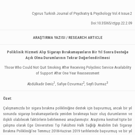
Cyprus Turkish Journal of Psychiatry & Psychology Vol.4 Issue.2
Doi:10.35365/ctjpp.22.2.09
ARAŞTIRMA YAZISI / RESEARCH ARTICLE
Poliklinik Hizmeti Alıp Sigarayı Bırakamayanların Bir Yıl Sonra Desteğe
Açık Olma Durumlarının Tekrar Değerlendirilmesi
Those Who Could Not Quit Smoking After Receiving Polyclinic Service Availability
of Support After One Year Reassessment
1
2
3
Abdülkadir Deniz
, Safiye Özvurmaz
, Seyfi Durmaz
Özet:
Çalışmamızda bir sigara bırakma polikliniğine destek için başvurmuş, ancak bir yıl
sonunda sigarayı bırakamayanlarda yeniden bırakmaya hazır oluş durumlarının ve
ilişkili olabilecek faktörlerin belirlenmesi amaçlanmıştır. Araştırma kesitsel tipte bir
çalışma olarak Ege Üniversitesi Tıp Fakültesi Halk Sağlığı Anabilim Dalı Sigarayı
Bırakma Polikliniği’ne Temmuz 2018-Haziran 2019 tarihlerinde başvurmuş ve bir yıl