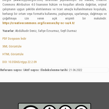
Commons Attribution 4.0 lisansının hüküm ve koşulları altında dağıtılan, orijinal
çalışmanın uygun şekilde alıntılanması ve ticari amaçla kullanılmaması koşuluyla,
herhangi bir ortam veya formatta kullanıma, paylaşmaya, uyarlamaya, dağıtmaya ve
çoğaltmaya izin veren açık erişimli bir makaledir.
https://creativecommons.org/licenses/by-nc-sa/4.0/
Yazarlar:
Abdülkadir Deniz, Safiye Özvurmaz, Seyfi Durmaz
PDF Dosyasını İndir
XML Görüntüle
HTML Görüntüle
DOI: 10.35365/ctjpp.22.2.09
Referans sayısı:
0
Atıf sayısı:
0
İndekslenme tarihi:
21.06.2022