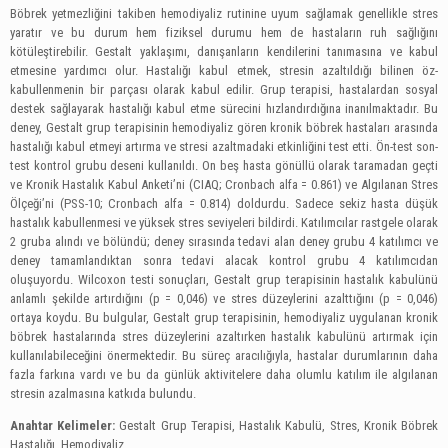
Böbrek yetmezliğini takiben hemodiyaliz rutinine uyum sağlamak genellikle stres
yaratır ve bu durum hem fiziksel durumu hem de hastaların ruh sağlığını
kötüleştirebilir. Gestalt yaklaşımı, danışanların kendilerini tanımasına ve kabul
etmesine yardımcı olur. Hastalığı kabul etmek, stresin azaltıldığı bilinen öz-
kabullenmenin bir parçası olarak kabul edilir. Grup terapisi, hastalardan sosyal
destek sağlayarak hastalığı kabul etme sürecini hızlandırdığına inanılmaktadır. Bu
deney, Gestalt grup terapisinin hemodiyaliz gören kronik böbrek hastaları arasında
hastalığı kabul etmeyi artırma ve stresi azaltmadaki etkinliğini test etti. Ön-test son-
test kontrol grubu deseni kullanıldı. On beş hasta gönüllü olarak taramadan geçti
ve Kronik Hastalık Kabul Anketi’ni (CIAQ; Cronbach alfa = 0.861) ve Algılanan Stres
Ölçeği’ni (PSS-10; Cronbach alfa = 0.814) doldurdu. Sadece sekiz hasta düşük
hastalık kabullenmesi ve yüksek stres seviyeleri bildirdi. Katılımcılar rastgele olarak
2 gruba alındı ve bölündü; deney sırasında tedavi alan deney grubu 4 katılımcı ve
deney tamamlandıktan sonra tedavi alacak kontrol grubu 4 katılımcıdan
oluşuyordu. Wilcoxon testi sonuçları, Gestalt grup terapisinin hastalık kabulünü
anlamlı şekilde artırdığını (p = 0,046) ve stres düzeylerini azalttığını (p = 0,046)
ortaya koydu. Bu bulgular, Gestalt grup terapisinin, hemodiyaliz uygulanan kronik
böbrek hastalarında stres düzeylerini azaltırken hastalık kabulünü artırmak için
kullanılabileceğini önermektedir. Bu süreç aracılığıyla, hastalar durumlarının daha
fazla farkına vardı ve bu da günlük aktivitelere daha olumlu katılım ile algılanan
stresin azalmasına katkıda bulundu.
Anahtar Kelimeler:
Gestalt Grup Terapisi, Hastalık Kabulü, Stres, Kronik Böbrek
Hastalığı, Hemodiyaliz.