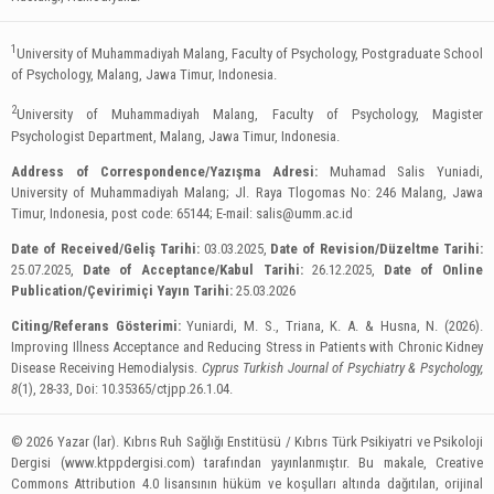
1
University of Muhammadiyah Malang, Faculty of Psychology, Postgraduate School
of Psychology, Malang, Jawa Timur, Indonesia.
2
University of Muhammadiyah Malang, Faculty of Psychology, Magister
Psychologist Department, Malang, Jawa Timur, Indonesia.
Address of Correspondence/Yazışma Adresi:
Muhamad Salis Yuniadi,
University of Muhammadiyah Malang; Jl. Raya Tlogomas No: 246 Malang, Jawa
Timur, Indonesia, post code: 65144; E-mail:
salis@umm.ac.id
Date of Received/Geliş Tarihi:
03.03.2025,
Date of Revision/Düzeltme Tarihi:
25.07.2025,
Date of Acceptance/Kabul Tarihi:
26.12.2025,
Date of Online
Publication/Çevirimiçi Yayın Tarihi:
25.03.2026
Citing/Referans Gösterimi:
Yuniardi, M. S., Triana, K. A. & Husna, N. (2026).
Improving Illness Acceptance and Reducing Stress in Patients with Chronic Kidney
Disease Receiving Hemodialysis.
Cyprus Turkish Journal of Psychiatry & Psychology,
8
(1), 28-33, Doi: 10.35365/ctjpp.26.1.04.
© 2026 Yazar (lar). Kıbrıs Ruh Sağlığı Enstitüsü / Kıbrıs Türk Psikiyatri ve Psikoloji
Dergisi (www.ktppdergisi.com) tarafından yayınlanmıştır. Bu makale, Creative
Commons Attribution 4.0 lisansının hüküm ve koşulları altında dağıtılan, orijinal