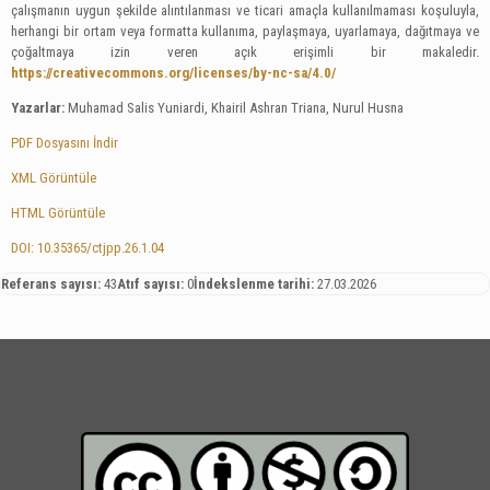
çalışmanın uygun şekilde alıntılanması ve ticari amaçla kullanılmaması koşuluyla,
herhangi bir ortam veya formatta kullanıma, paylaşmaya, uyarlamaya, dağıtmaya ve
çoğaltmaya izin veren açık erişimli bir makaledir.
https://creativecommons.org/licenses/by-nc-sa/4.0/
Yazarlar:
Muhamad Salis Yuniardi, Khairil Ashran Triana, Nurul Husna
PDF Dosyasını İndir
XML Görüntüle
HTML Görüntüle
DOI: 10.35365/ctjpp.26.1.04
Referans sayısı:
43
Atıf sayısı:
0
İndekslenme tarihi:
27.03.2026