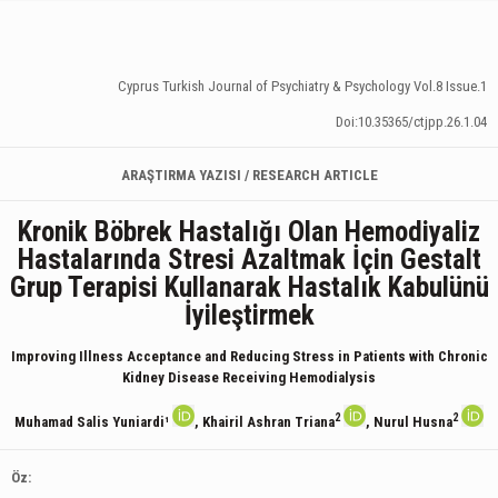
Cyprus Turkish Journal of Psychiatry & Psychology Vol.8 Issue.1
Doi:10.35365/ctjpp.26.1.04
ARAŞTIRMA YAZISI / RESEARCH ARTICLE
Kronik Böbrek Hastalığı Olan Hemodiyaliz
Hastalarında Stresi Azaltmak İçin Gestalt
Grup Terapisi Kullanarak Hastalık Kabulünü
İyileştirmek
Improving Illness Acceptance and Reducing Stress in Patients with Chronic
Kidney Disease Receiving Hemodialysis
2
2
Muhamad Salis Yuniardi¹
, Khairil Ashran Triana
, Nurul Husna
Öz: