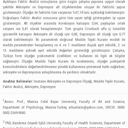
Açıklayıcı Faktör Analizi sonuçlarına göre özgün çalışma yapısına uygun olacak
şekilde Anksiyete ve Depresyon alt ölçeklerinden oluşan iki faktörlü yapısı
gözlenmiştir. Ölçeğin iki faktörle tüm varyansın %47,14’ünü açıkladığı belirlenmiştir.
Doğrulayıcı Faktör Analizi sonucuna göre tüm uyum iyiliği göstergeleri iyi uyum
göstermiştir. Alt ölçekler arasında korelasyon katsayısı 0,64, paylaşılan ortak
varyans ise 0,41 olarak hesaplanmıştır. Tüm grupta Cronbach alfa iç tutarlılık
güvenirlik katsayısı Anksiyete alt ölçeği için 0,83, Depresyon alt ölçeği için 0,77
olarak belirlenmiştir. İki parametreli doğrusal Madde Tepki Kuramı modeli ile
madde parametreleri hesaplanmış ve 4. ve 7. maddenin düşük ayırt edicilik, 2. ve
13. maddenin yüksek ayırt edicilik değerleri gösterdiği görülmüştür. Çalışma,
Türkçe form ölçeğin psikometrik özellikleri ve kullanımı ile ilgili ek bilgiler
sağlamıştır. Ölçeğin Madde Tepki Kuramı ile incelenmesi, ölçeğin psikiyatrik
komorbiditelerin değerlendirilmesine yönelik kullanımına yöntemsel katkı sağlarken,
anksiyete ve depresyonun anlaşılmasına da yardımcı olmaktadır.
Anahtar Kelimeler:
Hastane Anksiyete ve Depresyon Ölçeği, Madde Tepki Kuramı,
Faktör Analizi, Anksiyete, Depresyon
1
Assoc. Prof., Manisa Celal Bayar University, Faculty of Art and Science,
Department of Psychology, Manisa-Turkey,
arkuntatar@yahoo.com
, ORCID: 0000-
0002-2369-9040.
2
PhD, Bandırma Onyedi Eylül University, Faculty of Health Sciences, Department of