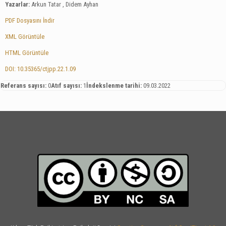
Yazarlar:
Arkun Tatar , Didem Ayhan
PDF Dosyasını İndir
XML Görüntüle
HTML Görüntüle
DOI: 10.35365/ctjpp.22.1.09
Referans sayısı:
0
Atıf sayısı:
1
İndekslenme tarihi:
09.03.2022