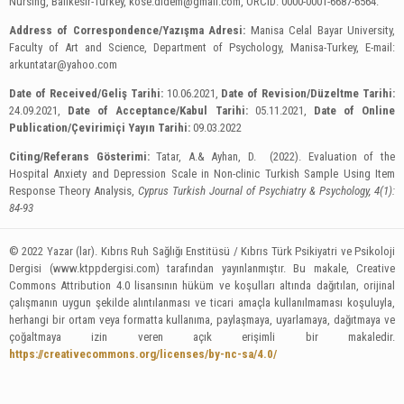
Nursing, Balıkesir-Turkey,
kose.didem@gmail.com
, ORCID: 0000-0001-6687-6564.
Address of Correspondence/Yazışma Adresi:
Manisa Celal Bayar University,
Faculty of Art and Science, Department of Psychology, Manisa-Turkey, E-mail:
arkuntatar@yahoo.com
Date of Received/Geliş Tarihi:
10.06.2021,
Date of Revision/Düzeltme Tarihi:
24.09.2021,
Date of Acceptance/Kabul Tarihi:
05.11.2021,
Date of Online
Publication/Çevirimiçi Yayın Tarihi:
09.03.2022
Citing/Referans Gösterimi:
Tatar, A.& Ayhan, D. (2022). Evaluation of the
Hospital Anxiety and Depression Scale in Non-clinic Turkish Sample Using Item
Response Theory Analysis,
Cyprus Turkish Journal of Psychiatry & Psychology, 4(1):
84-93
© 2022 Yazar (lar). Kıbrıs Ruh Sağlığı Enstitüsü / Kıbrıs Türk Psikiyatri ve Psikoloji
Dergisi (www.ktppdergisi.com) tarafından yayınlanmıştır. Bu makale, Creative
Commons Attribution 4.0 lisansının hüküm ve koşulları altında dağıtılan, orijinal
çalışmanın uygun şekilde alıntılanması ve ticari amaçla kullanılmaması koşuluyla,
herhangi bir ortam veya formatta kullanıma, paylaşmaya, uyarlamaya, dağıtmaya ve
çoğaltmaya izin veren açık erişimli bir makaledir.
https://creativecommons.org/licenses/by-nc-sa/4.0/