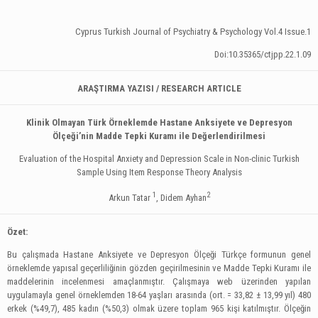
Cyprus Turkish Journal of Psychiatry & Psychology Vol.4 Issue.1
Doi:10.35365/ctjpp.22.1.09
ARAŞTIRMA YAZISI / RESEARCH ARTICLE
Klinik Olmayan Türk Örneklemde Hastane Anksiyete ve Depresyon
Ölçeği’nin Madde Tepki Kuramı ile Değerlendirilmesi
Evaluation of the Hospital Anxiety and Depression Scale in Non-clinic Turkish
Sample Using Item Response Theory Analysis
1
2
Arkun Tatar
, Didem Ayhan
Özet:
Bu çalışmada Hastane Anksiyete ve Depresyon Ölçeği Türkçe formunun genel
örneklemde yapısal geçerliliğinin gözden geçirilmesinin ve Madde Tepki Kuramı ile
maddelerinin incelenmesi amaçlanmıştır. Çalışmaya web üzerinden yapılan
uygulamayla genel örneklemden 18-64 yaşları arasında (ort. = 33,82 ± 13,99 yıl) 480
erkek (%49,7), 485 kadın (%50,3) olmak üzere toplam 965 kişi katılmıştır. Ölçeğin