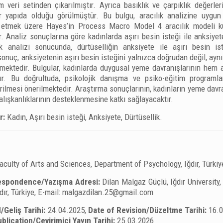
 veri setinden çıkarılmıştır. Ayrıca basıklık ve çarpıklık değerler
r yapıda olduğu görülmüştür. Bu bulgu, aracılık analizine uygun 
t etmek üzere Hayes’in Process Macro Model 4 aracılık modeli ku
ir. Analiz sonuçlarına göre kadınlarda aşırı besin isteği ile anksiye
lık analizi sonucunda, dürtüselliğin anksiyete ile aşırı besin is
 sonuç, anksiyetenin aşırı besin isteğini yalnızca doğrudan değil, ayn
rmektedir. Bulgular, kadınlarda duygusal yeme davranışlarının hem 
ır. Bu doğrultuda, psikolojik danışma ve psiko-eğitim programla
tirilmesi önerilmektedir. Araştırma sonuçlarının, kadınların yeme davr
alışkanlıklarının desteklenmesine katkı sağlayacaktır.
r:
Kadın, Aşırı besin isteği, Anksiyete, Dürtüsellik.
 Faculty of Arts and Sciences, Department of Psychology, Iğdır, Türkiy
espondence/Yazışma Adresi:
Dilan Malgaz Güçlü, Iğdır University,
ır, Türkiye, E-mail:
malgazdilan.25@gmail.com
/Geliş Tarihi:
24.04.2025,
Date of Revision/Düzeltme Tarihi:
16.
blication/Çevirimiçi Yayın Tarihi:
25.03.2026