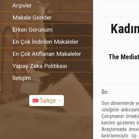
Arşivler
Makale Gönder
Kadın
Erken Görünüm
En Çok İndirilen Makaleler
En Çok Atıflanan Makaleler
The Mediati
Yapay Zeka Politikası
İletişim
Öz:
Türkçe
Son dönemlerde yem
isteğinin anksiyet
Çalışmanın örnekl
katılım gösteren k
Araştırmada öncel
belirlenmiştir. U