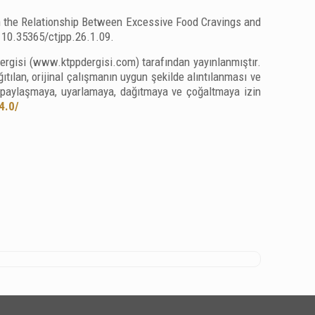
in the Relationship Between Excessive Food Cravings and
i: 10.35365/ctjpp.26.1.09.
 Dergisi (www.ktppdergisi.com) tarafından yayınlanmıştır.
tılan, orijinal çalışmanın uygun şekilde alıntılanması ve
, paylaşmaya, uyarlamaya, dağıtmaya ve çoğaltmaya izin
4.0/