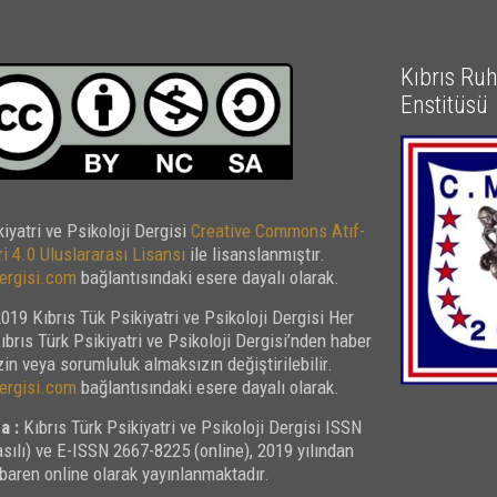
Kıbrıs Ruh 
Enstitüsü
kiyatri ve Psikoloji Dergisi
Creative Commons Atıf-
i 4.0 Uluslararası Lisansı
ile lisanslanmıştır.
rgisi.com
bağlantısındaki esere dayalı olarak.
019 Kıbrıs Tük Psikiyatri ve Psikoloji Dergisi Her
Kıbrıs Türk Psikiyatri ve Psikoloji Dergisi’nden haber
in veya sorumluluk almaksızın değiştirilebilir.
rgisi.com
bağlantısındaki esere dayalı olarak.
a :
Kıbrıs Türk Psikiyatri ve Psikoloji Dergisi ISSN
sılı) ve E-ISSN 2667-8225 (online), 2019 yılından
ibaren online olarak yayınlanmaktadır.