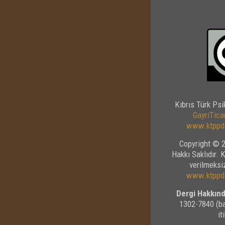
Kıbrıs Türk Psi
GayriTicar
www.ktppde
Copyright © 2
Hakkı Saklıdır. 
verilmeksiz
www.ktppde
Dergi Hakkınd
1302-7840 (ba
it