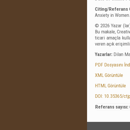
Citing/Referans 
Anxiety in Women
© 2026 Yazar (lar)
Bu makale, Creativ
ticari amaçla kul
veren açık erişiml
Yazarlar:
Dilan Ma
PDF Dosyasını İnd
XML Görüntüle
HTML Görüntüle
DOI: 10.35365/ctj
Referans sayısı: