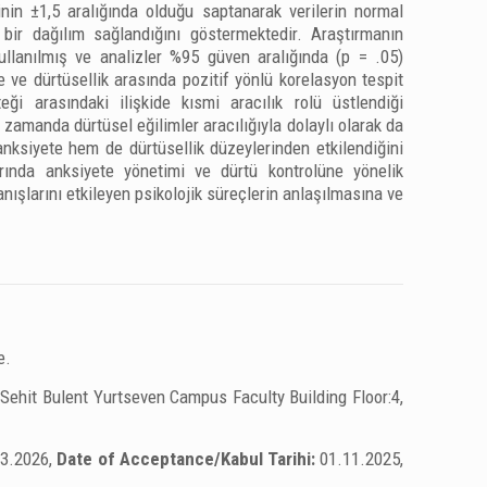
inin ±1,5 aralığında olduğu saptanarak verilerin normal
bir dağılım sağlandığını göstermektedir. Araştırmanın
llanılmış ve analizler %95 güven aralığında (p = .05)
te ve dürtüsellik arasında pozitif yönlü korelasyon tespit
teği arasındaki ilişkide kısmi aracılık rolü üstlendiği
ı zamanda dürtüsel eğilimler aracılığıyla dolaylı olarak da
anksiyete hem de dürtüsellik düzeylerinden etkilendiğini
rında anksiyete yönetimi ve dürtü kontrolüne yönelik
anışlarını etkileyen psikolojik süreçlerin anlaşılmasına ve
e.
 Sehit Bulent Yurtseven Campus Faculty Building Floor:4,
03.2026,
Date of Acceptance/Kabul Tarihi:
01.11.2025,