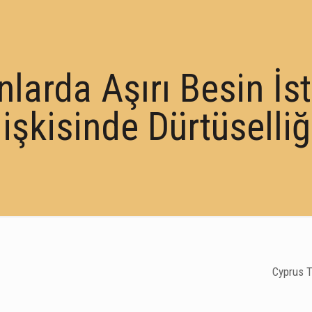
nlarda Aşırı Besin İs
lişkisinde Dürtüselli
Cyprus T