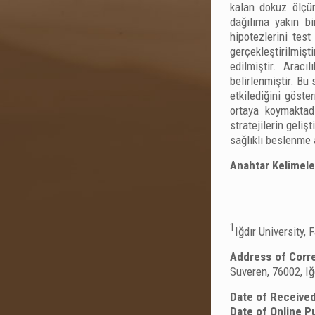
kalan dokuz ölçüm
dağılıma yakın bi
hipotezlerini tes
gerçekleştirilmişt
edilmiştir. Aracı
belirlenmiştir. Bu
etkilediğini göste
ortaya koymaktad
stratejilerin geliş
sağlıklı beslenme 
Anahtar Kelimele
1
Iğdır University,
Address of Corr
Suveren, 76002, Iğd
Date of Received
Date of Online Pu