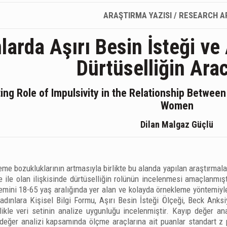
ARAŞTIRMA YAZISI / RESEARCH A
larda Aşırı Besin İsteği ve 
Dürtüselliğin Arac
ng Role of Impulsivity in the Relationship Between
Women
Dilan Malgaz Güçlü
e bozukluklarının artmasıyla birlikte bu alanda yapılan araştırmala
e ile olan ilişkisinde dürtüselliğin rolünün incelenmesi amaçlanmış
emini 18-65 yaş aralığında yer alan ve kolayda örnekleme yöntemiyle
adınlara Kişisel Bilgi Formu, Aşırı Besin İsteği Ölçeği, Beck Anksi
ikle veri setinin analize uygunluğu incelenmiştir. Kayıp değer a
ç değer analizi kapsamında ölçme araçlarına ait puanlar standart z