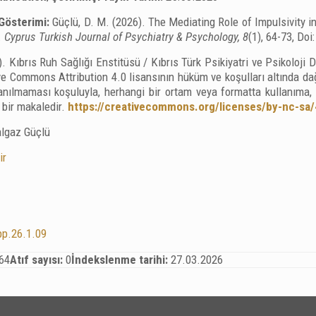
Gösterimi:
Güçlü, D. M. (2026). The Mediating Role of Impulsivity 
.
Cyprus Turkish Journal of Psychiatry & Psychology, 8
(1), 64-73, Do
. Kıbrıs Ruh Sağlığı Enstitüsü / Kıbrıs Türk Psikiyatri ve Psikoloji
e Commons Attribution 4.0 lisansının hüküm ve koşulları altında dağı
lanılmaması koşuluyla, herhangi bir ortam veya formatta kullanıma
i bir makaledir.
https://creativecommons.org/licenses/by-nc-sa/
lgaz Güçlü
ir
pp.26.1.09
64
Atıf sayısı:
0
İndekslenme tarihi:
27.03.2026