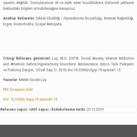
uyumlu değildir. Sonuçlarımızın IA ve eşlik eden bozukluklara bütünsel yaklaşım
hakkındaki bilgileri artırabileceğine inanıyoruz.
Anahtar Kelimeler:
Dikkat Eksikliği / Hiperaktivite Bozukluğu, İnternet Bağımlılığı,
Ergen, Komorbidite, Sosyal Anksiyete
Citing/ Referans gösterimi:
Luş, M.G. (2019). Social Anxiety, Internet Addiction
and Attention Deficit/Hyperactivity Disorderin Adolescence.
Kıbrıs Türk Psikiyatri
ve Psikoloji Dergisi, 1(Özel Sayı.1): 53-55
doi:10.35365/ctjpp.19.special1.15
Yazarlar:
Melek Gözde Luş
PDF Dosyasını İndir
DOI: 10.35365/ctjpp.19.special1.15
Referans sayısı:
0
Atıf sayısı:
0
İndekslenme tarihi:
23.11.2019