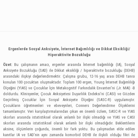
Ergenlerde Sosyal Anksiyete, İnternet Bağımlılığı ve Dikkat Eksikliği/
Hiperaktivite Bozukluğu
Özet:
Bu çalışmanın amacı, ergenler arasında İnternet bağımlılığı (IA), Sosyal
Anksiyete Bozukluğu (SAD) ile Dikkat eksikliği / hiperaktivite bozukluğu (DEHB)
arasındaki ilişkiyi değerlendirmektir. Çalışma grubu, 12-16 yaş arası DEHB tanısı
konulan 100 çocuktan oluşmaktadır. Toplam 100 ergen, Young İnternet Bağımlılığı
Ölçeğini (YIAS) ve Çocuklar İçin Metakognitif Farkındalık Envanteri’ni (Jr. MAI) -B
doldurdu. Klinisyenler, Çocuk Anksiyetesi Duyarlılık Endeksi’ni (CASI) ve Gözden
Geçirilmiş Çocuklar İçin Sosyal Anksiyete Ölçeğini (SASC-R) uygulamıştır.
Çocukların öğretmenleri ve ebeveynleri, Conners Değerlendirme Ölçeklerini
tamamlamıştır. Veri karşılaştırmalarından çıkan en önemli özlem, SASC-R ve YIAS
skorları arasında istatistiksel olarak anlamlı bir ilişki olmadığı ve YIAS ve CASI
skorları arasında istatistiksel olarak anlamlı bir ilişki olmadığıdır. Beklentilerin
aksine, ölçümlerin çoğunda, önemli bir fark yoktu. Bu çalışmadan elde edilen
kanıtlar IA ve SAD’nin aynı zamanda komorbid DEHB ile ilişkili olduğu fikri ile