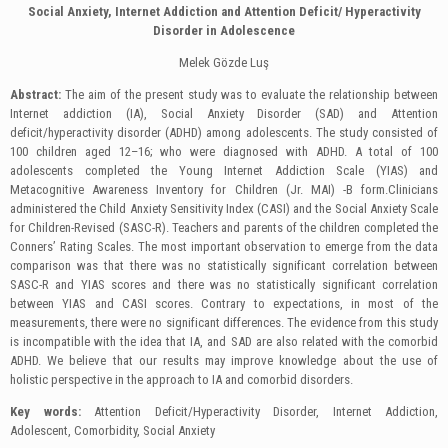
Social Anxiety, Internet Addiction and Attention Deficit/ Hyperactivity
Disorder in Adolescence
Melek Gözde Luş
Abstract:
The aim of the present study was to evaluate the relationship between
Internet addiction (IA), Social Anxiety Disorder (SAD) and Attention
deficit/hyperactivity disorder (ADHD) among adolescents. The study consisted of
100 children aged 12–16; who were diagnosed with ADHD. A total of 100
adolescents completed the Young Internet Addiction Scale (YIAS) and
Metacognitive Awareness Inventory for Children (Jr. MAI) -B form.Clinicians
administered the Child Anxiety Sensitivity Index (CASI) and the Social Anxiety Scale
for Children-Revised (SASC-R). Teachers and parents of the children completed the
Conners’ Rating Scales.
The most important observation to emerge from the data
comparison was that there was no statistically significant correlation between
SASC-R and YIAS scores and there was no statistically significant correlation
between YIAS and CASI scores. Contrary to expectations, in most of the
measurements, there were no significant differences.
The evidence from this study
is incompatible with the idea that IA, and SAD are also related with the comorbid
ADHD. We believe that our results may improve knowledge about the use of
holistic perspective in the approach to IA and comorbid disorders.
Key words:
Attention Deficit/Hyperactivity Disorder, Internet Addiction,
Adolescent, Comorbidity, Social Anxiety