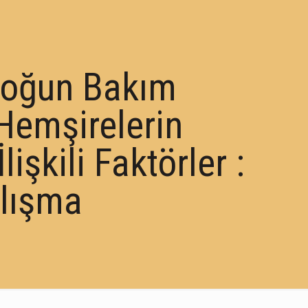
Yoğun Bakım
 Hemşirelerin
işkili Faktörler :
alışma