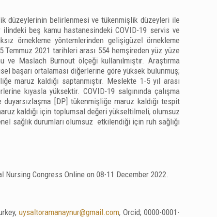
 düzeylerinin belirlenmesi ve tükenmişlik düzeyleri ile
zmir ilindeki beş kamu hastanesindeki COVID-19 servis ve
ksız örnekleme yöntemlerinden gelişigüzel örnekleme
 15 Temmuz 2021 tarihleri arası 554 hemşireden yüz yüze
u ve Maslach Burnout ölçeği kullanılmıştır. Araştırma
şisel başarı ortalaması diğerlerine göre yüksek bulunmuş;
ğe maruz kaldığı saptanmıştır. Meslekte 1-5 yıl arası
rlerine kıyasla yüksektir. COVID-19 salgınında çalışma
 duyarsızlaşma [DP] tükenmişliğe maruz kaldığı tespit
uz kaldığı için toplumsal değeri yükseltilmeli, olumsuz
enel sağlık durumları olumsuz etkilendiği için ruh sağlığı
ical Nursing Congress Online on 08-11 December 2022.
urkey,
uysaltoramanaynur@gmail.com
, Orcid; 0000-0001-