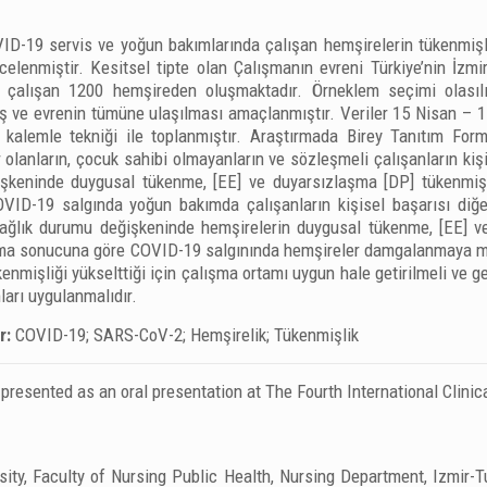
D-19 servis ve yoğun bakımlarında çalışan hemşirelerin tükenmişlik
 incelenmiştir. Kesitsel tipte olan Çalışmanın evreni Türkiye’nin İ
 çalışan 1200 hemşireden oluşmaktadır. Örneklem seçimi olasılı
ış ve evrenin tümüne ulaşılması amaçlanmıştır. Veriler 15 Nisan –
kalemle tekniği ile toplanmıştır. Araştırmada Birey Tanıtım Form
 olanların, çocuk sahibi olmayanların ve sözleşmeli çalışanların ki
keninde duygusal tükenme, [EE] ve duyarsızlaşma [DP] tükenmişli
OVID-19 salgında yoğun bakımda çalışanların kişisel başarısı diğe
ağlık durumu değişkeninde hemşirelerin duygusal tükenme, [EE] ve
ırma sonucuna göre COVID-19 salgınında hemşireler damgalanmaya mar
enmişliği yükselttiği için çalışma ortamı uygun hale getirilmeli ve g
arı uygulanmalıdır.
r:
COVID-19; SARS-CoV-2; Hemşirelik; Tükenmişlik
 presented as an oral presentation at The Fourth International Clin
sity, Faculty of Nursing Public Health, Nursing Department, Izmir-T