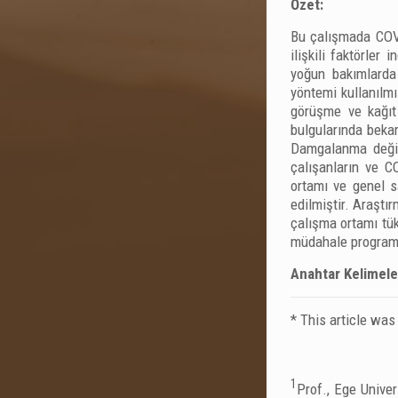
Özet:
Bu çalışmada COVI
ilişkili faktörler
yoğun bakımlarda
yöntemi kullanılm
görüşme ve kağıt 
bulgularında bekar
Damgalanma değiş
çalışanların ve C
ortamı ve genel s
edilmiştir. Araşt
çalışma ortamı tük
müdahale programl
Anahtar Kelimele
* This article was
1
Prof., Ege Univer