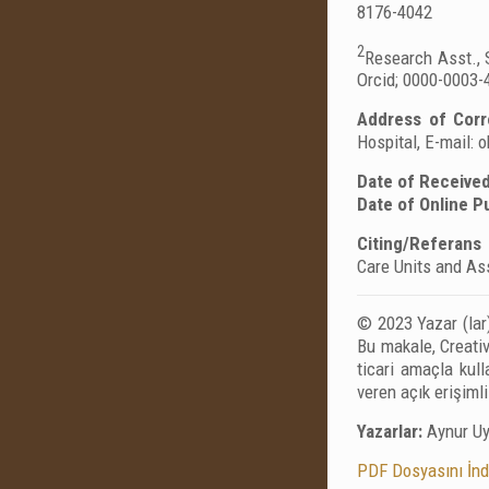
8176-4042
2
Research Asst., 
Orcid; 0000-0003-
Address of Corr
Hospital, E-mail:
o
Date of Received
Date of Online Pu
Citing/Referans 
Care Units and As
© 2023 Yazar (lar)
Bu makale, Creativ
ticari amaçla kul
veren açık erişiml
Yazarlar:
Aynur Uy
PDF Dosyasını İnd