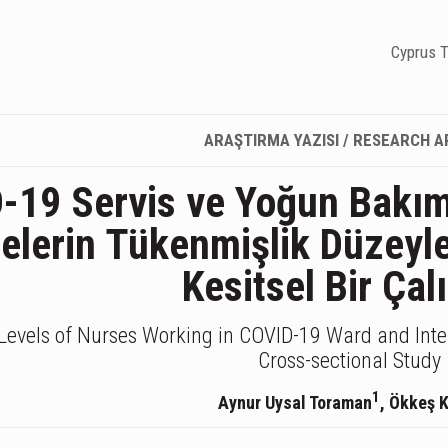
Cyprus T
ARAŞTIRMA YAZISI / RESEARCH A
-19 Servis ve Yoğun Bakım 
lerin Tükenmişlik Düzeyleri 
Kesitsel Bir Ça
Levels of Nurses Working in COVID-19 Ward and Inten
Cross-sectional Study
1
Aynur Uysal Toraman
, Ökkeş 