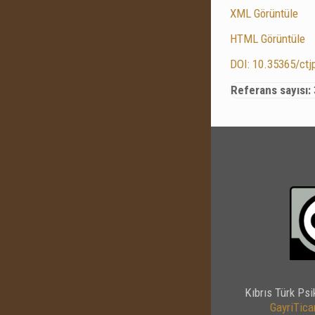
XML Görüntüle
HTML Görüntüle
DOI: 10.35365/ctj
Referans sayısı:
Kıbrıs Türk Psi
GayriTicar