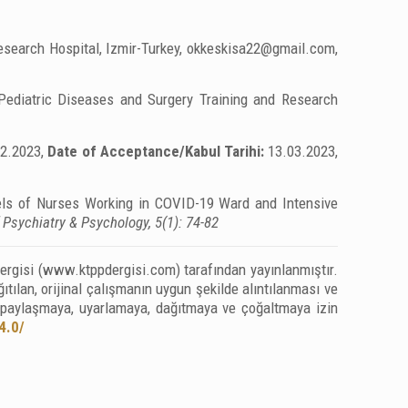
search Hospital, Izmir-Turkey,
okkeskisa22@gmail.com
,
ediatric Diseases and Surgery Training and Research
02.2023,
Date of Acceptance/Kabul Tarihi:
13.03.2023,
els of Nurses Working in COVID-19 Ward and Intensive
 Psychiatry & Psychology, 5(1): 74-82
 Dergisi (www.ktppdergisi.com) tarafından yayınlanmıştır.
tılan, orijinal çalışmanın uygun şekilde alıntılanması ve
, paylaşmaya, uyarlamaya, dağıtmaya ve çoğaltmaya izin
4.0/