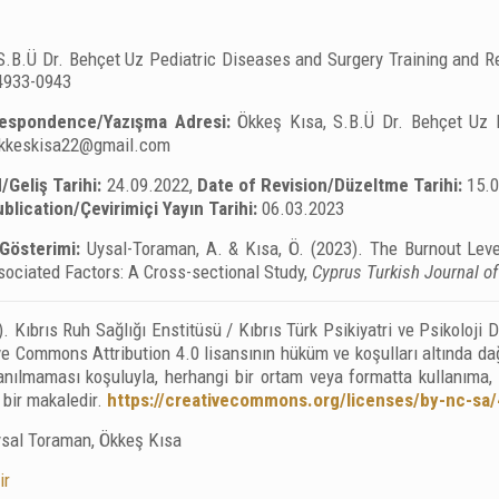
S.B.Ü Dr. Behçet Uz Pediatric Diseases and Surgery Training and Re
4933-0943
espondence/Yazışma Adresi:
Ökkeş Kısa, S.B.Ü Dr. Behçet Uz P
kkeskisa22@gmail.com
/Geliş Tarihi:
24.09.2022,
Date of Revision/Düzeltme Tarihi:
15.
blication/Çevirimiçi Yayın Tarihi:
06.03.2023
Gösterimi:
Uysal-Toraman, A. & Kısa, Ö. (2023). The Burnout Lev
sociated Factors: A Cross-sectional Study,
Cyprus Turkish Journal of
. Kıbrıs Ruh Sağlığı Enstitüsü / Kıbrıs Türk Psikiyatri ve Psikoloji
e Commons Attribution 4.0 lisansının hüküm ve koşulları altında dağı
lanılmaması koşuluyla, herhangi bir ortam veya formatta kullanıma
i bir makaledir.
https://creativecommons.org/licenses/by-nc-sa/
sal Toraman, Ökkeş Kısa
ir