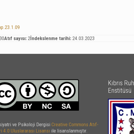
pp.23.1.09
30
Atıf sayısı:
2
İndekslenme tarihi:
24.03.2023
Kıbrıs Ruh 
Enstitüsü
kiyatri ve Psikoloji Dergisi
Creative Commons Atıf-
i 4.0 Uluslararası Lisansı
ile lisanslanmıştır.