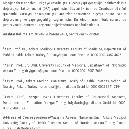
ölçeğindeki maddeler Türkçe’ye çevrilmiştir. Ölçeğin yapı geçerliğini belirlemek için
doğrulayıcı faktör analizi (DFA) yapılmıştır. Güvenirlik için ise Cronbach alfa (α)
güvenirlik katsayısı hesaplanmıştır. Analizler sonucunda ölçeğin orijinal yapısı
doğrulanmış ve yapı geçerliliği sağlanmıştır. Bu ölçüm aracı, Türk nüfusunun
peritravmatik distres düzeylerini değerlendirmek için kullanılabilir.
Anahtar Kelimeler:
COVID-19, koronavirüs, peritravmatik distres
1
Asst. Prof. Dr., Ankara Medipol University, Faculty of Medicine, Department of
Public Health, Ankara-Turkey,
fkocaay@gmail.com
Orcid İd: 0000-0003-4352-4675
2
Assist. Prof. Dr., Ufuk University Faculty of Medicine, Department of Psychiatry,
Ankara-Turkey,
dr.yigman@gmail.com
Orcid İd: 0000-0001-6052-7662
3
Assist. Prof., Ankara Medipol University, Faculty of Health Sciences, School of
Nursing, Ankara-Turkey,
nurse_unal@hotmail.com
Orcid İd: 0000-0003-3141-7194
4
Assist. Prof., Yozgat Bozok University, Faculty of Educational Sciences,
Department of Education, Yozgat-Turkey,
fulyabaris@gmail.com
Orcid İd: 0000-
0001-6989-512X
Address of Correspondence/Yazışma Adresi:
Nursemin Unal, Ankara Medipol
University, Faculty of Health Sciences, School of Nursing, Ankara-Turkey, E-mail:
nurse_unal@hotmail.com