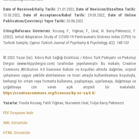
Date of Received/Geliş Tarihi:
21.01.2022,
Date of Revision/Düzeltme Tarihi:
13.03.2022,
Date of Acceptance/Kabul Tarihi:
29.03.2022,
Date of Online
Publication/Çevirimiçi Yayın Tarihi:
20.06.2022
Citing/Referans Gösterimi:
Kocaay, F., Yığman, F., Unal, N. Barış-Pekmezci, F.
(2022). Initial Adaptation Study of COVID-19 Peritraumatic Distress Index (CPDI) to
Turkish Sample,
Cyprus Turkish Journal of Psychiatry & Psychology, 4(2): 148-153
© 2022 Yazar (lar). Kıbrıs Ruh Sağlığı Enstitüsü / Kıbrıs Türk Psikiyatri ve Psikoloji
Dergisi (www.ktppdergisi.com) tarafından yayınlanmıştır. Bu makale, Creative
Commons Attribution 4.0 lisansının hüküm ve koşulları altında dağıtılan, orijinal
çalışmanın uygun şekilde alıntılanması ve ticari amaçla kullanılmaması koşuluyla,
herhangi bir ortam veya formatta kullanıma, paylaşmaya, uyarlamaya, dağıtmaya ve
çoğaltmaya izin veren açık erişimli bir makaledir.
https://creativecommons.org/licenses/by-nc-sa/4.0/
Yazarlar:
Funda Kocaay, Fatih Yığman, Nursemin Unal, Fulya Barış Pekmezci
PDF Dosyasını İndir
XML Görüntüle
HTML Görüntüle