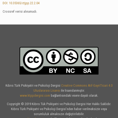
DOI: 10.35365/ctjpp.22.2.04
Crossref verisi alınamadı.
Kıbrıs Türk Psikiyatri ve Psikoloji Dergisi
Creative Commons Atıf-GayriTicari 4.0
Uluslararası Lisansı
ile lisanslanmıştır.
www.ktppdergisi.com
bağlantısındaki esere dayalı olarak.
Copyright © 2019 Kıbrıs Tük Psikiyatri ve Psikoloji Dergisi Her Hakkı Saklıdır.
Kıbrıs Türk Psikiyatri ve Psikoloji Dergisi’nden haber verilmeksizin veya
sorumluluk almaksızın değiştirilebilir.