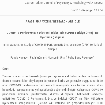
Cyprus Turkish Journal of Psychiatry & Psychology Vol.4 Issue.2
Doi:10.35365/ctjpp.22.2.04
ARAŞTIRMA YAZISI / RESEARCH ARTICLE
COVID-19 Peritravmatik Distres İndeksi’nin (CPDI) Türkiye Örneği’ne
Uyarlama Çalışması
Initial Adaptation Study of COVID-19 Peritraumatic Distress Index (CPDI) to Turkish
Sample
1
2
3
4
Funda Kocaay
, Fatih Yığman
, Nursemin Unal
, Fulya Barış Pekmezci
Özet:
Travma sonrası stres bozukluğunun yordayıcısı olarak kabul edilen peritravmatik
distres, travmatik bir olay karşısında yaşanan korku ve çaresizlik duygusunu ifade
eder. COVID-19 pandemisinin peritravmatik reaksiyonlara ve travma sonrası stres
bozukluğu semptomlarına yol açabileceği değerlendirilmiştir. Çalışmada, COVID-19
pandemisi sırasında peritravmatik distres düzeylerini belirlemek amacıyla
geliştirilen “COVID-19 Peritravmatik Distres İndeksi (CPDI)” nin Türk kültürüne
uyarlanması amaçlanmıştır. Çalışma 248 katılımcı ile gerçekleştirilmiştir. CPDI