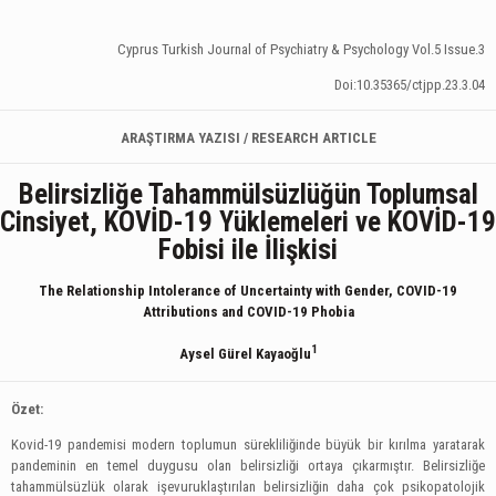
Cyprus Turkish Journal of Psychiatry & Psychology Vol.5 Issue.3
Doi:10.35365/ctjpp.23.3.04
ARAŞTIRMA YAZISI / RESEARCH ARTICLE
Belirsizliğe Tahammülsüzlüğün Toplumsal
Cinsiyet, KOVİD-19 Yüklemeleri ve KOVİD-19
Fobisi ile İlişkisi
The Relationship Intolerance of Uncertainty with Gender, COVID-19
Attributions and COVID-19 Phobia
1
Aysel Gürel Kayaoğlu
Özet:
Kovid-19 pandemisi modern toplumun sürekliliğinde büyük bir kırılma yaratarak
pandeminin en temel duygusu olan belirsizliği ortaya çıkarmıştır. Belirsizliğe
tahammülsüzlük olarak işevuruklaştırılan belirsizliğin daha çok psikopatolojik