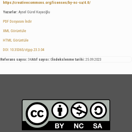
https://creativecommons.org/licenses/by-nc-sa/4.0/
Yazarlar:
Aysel Gürel Kayaoğlu
PDF Dosyasını İndir
XML Görüntüle
HTML Görüntüle
DOI: 10.35365/ctjpp.23.3.04
Referans sayısı:
34
Atıf sayısı:
0
İndekslenme tarihi:
25.09.2023