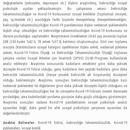
değişkenlerle (anksiyete, depresyon vb.) ilişkisi araştırılmış, belirsizliğe sosyal
psikolojik açıdan yaklaşılmamıştır. Bu çalışmanın amacı belirsizliğe
tahammülsüzlüğün ve Kovid-19 korkusunun sosyal kimlikler (toplumsal cinsiyet,
yaş, iş/meslek vb.) aracılığıyla farklı biçimde deneyimlenip deneyimlenmediğini,
belirsizliğe tahammülsüzlüğün Kovid-19 pandemisine ilişkin nedensel yüklemelerle
ilişkili olup olmadığını ve belirsizliğe tahammülsüzlüğün Kovid-19 korkusunu ne
derece yordadığını saptamaktır. Araştırmanın örneklemini 20-65 yaş arasında toplam
208 (130 kadın %62.5, 78 erkek %37.5) katılımcı oluşturmuştur. Dört veri toplama
aracıyla (Katılımcıların sosyal kategori üyeliklerine ilişkin anket, nedensel yükleme
anketi, Kovid-19 Fobisi Ölçeği ve Belirsizliğe Tahammülsüzlük Ölçeği) toplanan
çalışma verileri Sosyal Bilimler için İstatistik (SPSS) 25.00 Programı kullanılarak
analiz edilmiştir. Araştırma sonucunda kadınların erkeklere göre daha yüksek
düzeyde Kovid-19 fobisi olduğu, genç kadınların ileri yaştaki kadınlara göre daha
belirsizlik tahammülsüzlük (ileriye yönelik belirsizlik alt boyutunda) düzeyinin
olduğu belirlenmiştir. Araştırma sonuçları belirsizliğe tahammülsüzlüğün bazı
nedensel yüklemeler ile diğerlerine göre daha yüksek düzeyde ilişkili olduğunu ve
belirsizliğe tahammülsüzlüğün her iki cinsiyette Kovid-19 fobisini önemli derecede
yordadığını, ama kadınlardaki yordama gücünün daha güçlü olduğunu göstermiştir.
Araştırma sonuçları sadece Kovid-19 pandemisinin sosyal psikolojik analizi
açısından değil, daha genel bir afet sosyal psikolojisi çerçevesi açısından da
değerlendirilmiştir.
Anahtar Kelimeler:
Kovid-19 fobisi, belirsizliğe tahammülsüzlük, Kovid-19
yüklemeleri, sosyal kimlik