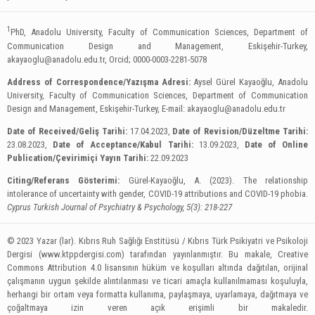
1
PhD, Anadolu University, Faculty of Communication Sciences, Department of
Communication Design and Management, Eskişehir-Turkey,
akayaoglu@anadolu.edu.tr
, Orcid; 0000-0003-2281-5078
Address of Correspondence/Yazışma Adresi:
Aysel Gürel Kayaoğlu, Anadolu
University, Faculty of Communication Sciences, Department of Communication
Design and Management, Eskişehir-Turkey, E-mail:
akayaoglu@anadolu.edu.tr
Date of Received/Geliş Tarihi:
17.04.2023,
Date of Revision/Düzeltme Tarihi:
23.08.2023,
Date of Acceptance/Kabul Tarihi:
13.09.2023,
Date of Online
Publication/Çevirimiçi Yayın Tarihi:
22.09.2023
Citing/Referans Gösterimi:
Gürel-Kayaoğlu, A. (2023). The relationship
intolerance of uncertainty with gender, COVID-19 attributions and COVID-19 phobia.
Cyprus Turkish Journal of Psychiatry & Psychology, 5(3): 218-227
© 2023 Yazar (lar). Kıbrıs Ruh Sağlığı Enstitüsü / Kıbrıs Türk Psikiyatri ve Psikoloji
Dergisi (www.ktppdergisi.com) tarafından yayınlanmıştır. Bu makale, Creative
Commons Attribution 4.0 lisansının hüküm ve koşulları altında dağıtılan, orijinal
çalışmanın uygun şekilde alıntılanması ve ticari amaçla kullanılmaması koşuluyla,
herhangi bir ortam veya formatta kullanıma, paylaşmaya, uyarlamaya, dağıtmaya ve
çoğaltmaya izin veren açık erişimli bir makaledir.