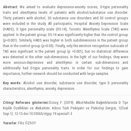
Abstract:
We aimed to evaluate depression-anxiety scores, D-type personality
traits and alexithymia levels of patients with alcohol/substance use disorder.
Thirty patients with alcohol, 30 substance use disorders and 30 control groups
were included in the study. All participants; Hospital Anxiety Depression Scale
(HADS), D type personality scale (DS-14), Toronto Alexithymia Scale (TAS) were
applied. In the patient group; DS-14 was significantly higher than the control group
(p<0.001). Similarly, HADS was higher in both subdimensions in the patient group
than in the control group (p<0.05). Finally, only the emotion recognition subscale of
TAS was significant in the patient group (p <0.001), but no statistical difference
was detected in the other sub-dimensions. In the light of our findings; they were
more anxious-depressive and alexithymic in certain sub-dimensions and
additionally had D-type personality traits. In order for our findings to gain
importance, further research should be conducted with large samples.
Key words:
Alcohol use disorder, substance use disorder, type D personality
characteristics, alexithymia, anxiety, depression.
Citing/ Referans gösterimi:
Özsoy, F. (2019). Alkol-Madde Bağımlılarında D Tipi
Kişilik Özellikleri ve Aleksitimi.
Kıbrıs Türk Psikiyatri ve Psikoloji Dergisi, 1(Özel
Sayı.1): 12-15
doi:10.35365/ctjpp.19.special1.3
Yazarlar:
Filiz ÖZSOY