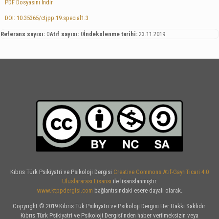
PDF Dosyasını İndir
DOI: 10.35365/ctjpp.19.special1.3
Referans sayısı:
0
Atıf sayısı:
0
İndekslenme tarihi:
23.11.2019
Kıbrıs Türk Psikiyatri ve Psikoloji Dergisi
Creative Commons Atıf-GayriTicari 4.0
Uluslararası Lisansı
ile lisanslanmıştır.
www.ktppdergisi.com
bağlantısındaki esere dayalı olarak.
Copyright © 2019 Kıbrıs Tük Psikiyatri ve Psikoloji Dergisi Her Hakkı Saklıdır.
Kıbrıs Türk Psikiyatri ve Psikoloji Dergisi’nden haber verilmeksizin veya