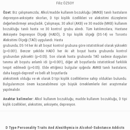
Filiz ÖZSOY
Özet:
Biz çalışmamızda; Alkol/madde kullanım bozukluğu (AMKB) tanılı hastaların
depresyon-anksiyete skorları, D tipi kişilik özellikleri ve aleksitimi düzeylerini
değerlendirmeyi amaçladık. Çalışmaya; 30 alkol (AKB) ve 30 madde (MKB) kullanım
bozukluğu tanılı hasta ve 30 kontrol grubu alındı. Tüm katılımcılara; Hastane
Anksiyete Depresyon Ölçeği (HADÖ), D tipi kişilik ölçeği (DS-14) ve Toronto
Aleksitimi Ölçeği (TAÖ) uygulandı. Hasta
grubunda; DS-14 her iki alt boyut kontrol grubuna göre istatistiksel olarak yüksekti
(p<0.001). Benzer şekilde HADÖ her iki alt boyut hasta grubunda kontrol
grubundan yüksekti (p<0.05). Son olarak hasta grubunda TAÖ sadece duyguları
tanıma alt boyutu anlamlı idi (p<0.001), diğer alt boyutlarda istatistiksel farklılık
tespit edilmedi (p>0.05). Elde ettiğimiz bulgular ışığında AMKB tanılı hastaların;
daha kaygılı-depresif ve belli alt boyutlarda
aleksitimik olduğu ve ek olarak D tipi kişilik özelliklerine sahip oldukları bulundu.
Bulgularımızın önem kazanabilmesi için büyük örneklemlerle ileri araştırmalar
yapılmalıdır.
Anahtar kelimeler:
Alkol kullanım bozukluğu, madde kullanım bozukluğu, D tipi
kişlik özellikleri, aleksitimi, anksiyete, depresyon.
D Type Personality Traits And Alexithymia in Alcohol-Substance Addicts