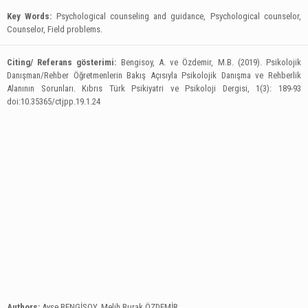
Key Words:
Psychological counseling and guidance, Psychological counselor,
Counselor, Field problems.
Citing/ Referans gösterimi:
Bengisoy, A. ve Özdemir, M.B. (2019). Psikolojik
Danışman/Rehber Öğretmenlerin Bakış Açısıyla Psikolojik Danışma ve Rehberlik
Alanının Sorunları.
Kıbrıs Türk Psikiyatri ve Psikoloji Dergisi, 1(3): 189-93
doi:10.35365/ctjpp.19.1.24
Authors:
Ayşe BENGİSOY, Melih Burak ÖZDEMİR