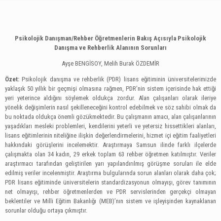
Psikolojik Danışman/Rehber Öğretmenlerin Bakış Açısıyla Psikolojik
Danışma ve Rehberlik Alanının Sorunları
Ayşe BENGİSOY
, Melih Burak ÖZDEMİR
Özet:
Psikolojik danışma ve rehberlik (PDR) lisans eğitiminin üniversitelerimizde
yaklaşık 50 yıllık bir geçmişi olmasına rağmen, PDR’nin sistem içerisinde hak ettiği
yeri yeterince aldığını söylemek oldukça zordur. Alan çalışanları olarak ileriye
yönelik değişimlerin nasıl şekilleneceğini kontrol edebilmek ve söz sahibi olmak da
bu noktada oldukça önemli gözükmektedir. Bu çalışmanın amacı, alan çalışanlarının
yaşadıkları mesleki problemleri, kendilerini yeterli ve yetersiz hissettikleri alanları,
lisans eğitimlerinin niteliğine ilişkin değerlendirmelerini, hizmet içi eğitim faaliyetleri
hakkındaki görüşlerini incelemektir. Araştırmaya Samsun ilinde farklı ilçelerde
çalışmakta olan 34 kadın, 29 erkek toplam 63 rehber öğretmen katılmıştır. Veriler
araştırmacı tarafından geliştirilen yarı yapılandırılmış görüşme soruları ile elde
edilmiş veriler incelenmiştir. Araştırma bulgularında sorun alanları olarak daha çok;
PDR lisans eğitiminde üniversitelerin standardizasyonun olmayışı, görev tanımının
net olmayışı, rehber öğretmenlerden ve PDR servislerinden gerçekçi olmayan
beklentiler ve Milli Eğitim Bakanlığı (MEB)’nın sistem ve işleyişinden kaynaklanan
sorunlar olduğu ortaya çıkmıştır.