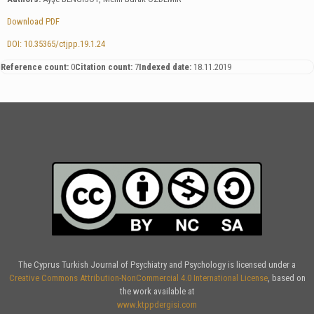
Download PDF
DOI: 10.35365/ctjpp.19.1.24
Reference count:
0
Citation count:
7
Indexed date:
18.11.2019
The Cyprus Turkish Journal of Psychiatry and Psychology is licensed under a
Creative Commons Attribution-NonCommercial 4.0 International License
, based on
the work available at
www.ktppdergisi.com