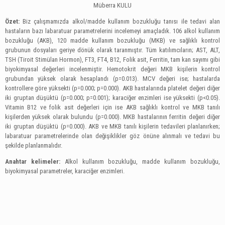
Müberra KULU
Özet:
Biz çalışmamızda alkol/madde kullanım bozukluğu tanısı ile tedavi alan
hastaların bazı labaratuar parametrelerini incelemeyi amaçladık. 106 alkol kullanım
bozukluğu (AKB), 120 madde kullanım bozukluğu (MKB) ve sağlıklı kontrol
grubunun dosyaları geriye dönük olarak taranmıştır. Tüm katılımcıların; AST, ALT,
TSH (Tiroit Stimülan Hormon), FT3, FT4, B12, Folik asit, Ferritin, tam kan sayımı gibi
biyokimyasal değerleri incelenmiştir. Hemotokrit değeri MKB kişilerin kontrol
grubundan yüksek olarak hesaplandı (p=0.013). MCV değeri ise; hastalarda
kontrollere göre yüksekti (p=0.000; p=0.000). AKB hastalarında platelet değeri diğer
iki gruptan düşüktü (p=0.000; p=0.001); karaciğer enzimleri ise yüksekti (p<0.05).
Vitamin B12 ve folik asit değerleri için ise AKB sağlıklı kontrol ve MKB tanılı
kişilerden yüksek olarak bulundu (p=0.000). MKB hastalarının ferritin değeri diğer
iki gruptan düşüktü (p=0.000). AKB ve MKB tanılı kişilerin tedavileri planlanırken;
labaratuar parametrelerinde olan değişiklikler göz önüne alınmalı ve tedavi bu
şekilde planlanmalıdır.
Anahtar kelimeler:
Alkol kullanım bozukluğu, madde kullanım bozukluğu,
biyokimyasal parametreler, karaciğer enzimleri.