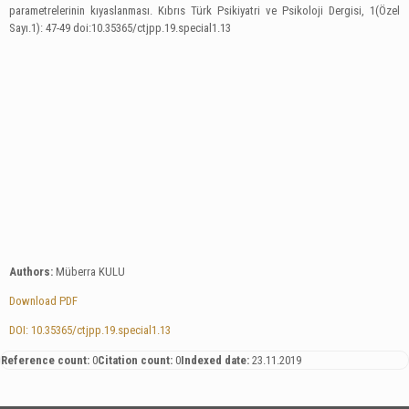
parametrelerinin kıyaslanması.
Kıbrıs Türk Psikiyatri ve Psikoloji Dergisi, 1(Özel
Sayı.1): 47-49
doi:10.35365/ctjpp.19.special1.13
Authors:
Müberra KULU
Download PDF
DOI: 10.35365/ctjpp.19.special1.13
Reference count:
0
Citation count:
0
Indexed date:
23.11.2019