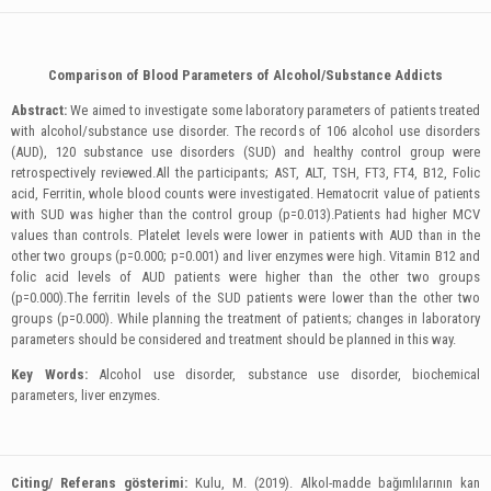
Comparison of Blood Parameters of Alcohol/Substance Addicts
Abstract:
We aimed to investigate some laboratory parameters of patients treated
with alcohol/substance use disorder. The records of 106 alcohol use disorders
(AUD), 120 substance use disorders (SUD) and healthy control group were
retrospectively reviewed.All the participants; AST, ALT, TSH, FT3, FT4, B12, Folic
acid, Ferritin, whole blood counts were investigated. Hematocrit value of patients
with SUD was higher than the control group (p=0.013).Patients had higher MCV
values than controls. Platelet levels were lower in patients with AUD than in the
other two groups (p=0.000; p=0.001) and liver enzymes were high. Vitamin B12 and
folic acid levels of AUD patients were higher than the other two groups
(p=0.000).The ferritin levels of the SUD patients were lower than the other two
groups (p=0.000). While planning the treatment of patients; changes in laboratory
parameters should be considered and treatment should be planned in this way.
Key Words:
Alcohol use disorder, substance use disorder, biochemical
parameters, liver enzymes.
Citing/ Referans gösterimi:
Kulu, M. (2019). Alkol-madde bağımlılarının kan