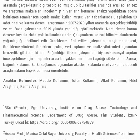
arasında gerçekleştirildiği tespit edilmiş olup bu tarihler arasında erişilebilen tez
ve araştırma makaleleri incelenmiştir. Verilerin betimsel analizi yapıldıktan sonra
belirlenen temalar için içerik analizi kullanılmıştır. Veri tabanlarında ulaşılabilen 53
adet nitel ve karma desenli araştırmanın 2007-2020 yılları arasında gerçekleştirildiği
ve en fazla çalışmanın 2019 yılında yapıldığı görülmektedir. Nitel desen karma
desene kıyasla daha çok kullanılmaktadır. Çalışmaların sosyal bilimler alanlarında
yoğunlaştığı görülmektedir. Örnekleme dâhil edilen çalışmalar; araştırma deseni,
örnekleme yöntemi, örneklem grubu, veri toplama ve analiz yöntemleri açısından
benzerlik göstermektedir. Bağımlılığa ilişkin çalışmaları biyopsikososyal açıdan
inceleyebilmek için disiplinler arası bir yaklaşımın önem taşıdığı söylenebilir. Ayrıca,
bağımlılık alanına katkı sağlaması açısından akademik alanda nitel ve karma desenli
araştırmaların teşvik edilmesi önerilebilir.
Anahtar Kelimeler:
Madde Kullanımı, Tütün Kullanımı, Alkol Kullanımı, Nitel
Araştırma, Karma Araştırma
1
BSc (Psych)., Ege University, Institute on Drug Abuse, Toxicology and
.
Pharmaceutical Science, Department of Drug Abuse, PhD Student
, İzmir-
.
Turkey,
Orcid İd: https://orcid.org/ 0000-0002-5875-0379
2
Assoc. Prof., Manisa Celal Bayar University, Faculty of Health Sciences Department
.