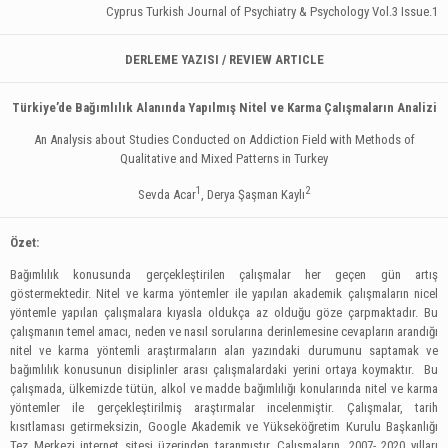
Cyprus Turkish Journal of Psychiatry & Psychology Vol.3 Issue.1
DERLEME YAZISI / REVIEW ARTICLE
Türkiye’de Bağımlılık Alanında Yapılmış Nitel ve Karma Çalışmaların Analizi
An Analysis about Studies Conducted on Addiction Field with Methods of
Qualitative and Mixed Patterns in Turkey
1
2
Sevda Acar
, Derya Şaşman Kaylı
Özet:
Bağımlılık konusunda gerçekleştirilen çalışmalar her geçen gün artış
göstermektedir. Nitel ve karma yöntemler ile yapılan akademik çalışmaların nicel
yöntemle yapılan çalışmalara kıyasla oldukça az olduğu göze çarpmaktadır. Bu
çalışmanın temel amacı, neden ve nasıl sorularına derinlemesine cevapların arandığı
nitel ve karma yöntemli araştırmaların alan yazındaki durumunu saptamak ve
bağımlılık konusunun disiplinler arası çalışmalardaki yerini ortaya koymaktır. Bu
çalışmada, ülkemizde tütün, alkol ve madde bağımlılığı konularında nitel ve karma
yöntemler ile gerçekleştirilmiş araştırmalar incelenmiştir. Çalışmalar, tarih
kısıtlaması getirmeksizin, Google Akademik ve Yükseköğretim Kurulu Başkanlığı
Tez Merkezi internet sitesi üzerinden taranmıştır. Çalışmaların, 2007- 2020 yılları