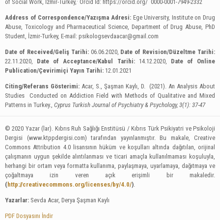
of Social Work, İzmir-Turkey,
Orcid İd: https://orcid.org/ 0000-0001-7949-2332
Address of Correspondence/Yazışma Adresi:
Ege University, Institute on Drug
Abuse, Toxicology and Pharmaceutical Science, Department of Drug Abuse, PhD
Student, İzmir-Turkey, E-mail:
psikologsevdaacar@gmail.com
Date of Received/Geliş Tarihi:
06.06.2020,
Date of Revision/Düzeltme Tarihi:
22.11.2020,
Date of Acceptance/Kabul Tarihi:
14.12.2020,
Date of Online
Publication/Çevirimiçi Yayın Tarihi:
12.01.2021
Citing/Referans Gösterimi:
Acar, S., Şaşman Kaylı, D. (2021). An Analysis About
Studies Conducted on Addiction Field with Methods of Qualitative and Mixed
Patterns in Turkey.,
Cyprus Turkish Journal of Psychiatry & Psychology, 3(1): 37-47
© 2020 Yazar (lar). Kıbrıs Ruh Sağlığı Enstitüsü / Kıbrıs Türk Psikiyatri ve Psikoloji
Dergisi (www.ktppdergisi.com) tarafından yayınlanmıştır. Bu makale, Creative
Commons Attribution 4.0 lisansının hüküm ve koşulları altında dağıtılan, orijinal
çalışmanın uygun şekilde alıntılanması ve ticari amaçla kullanılmaması koşuluyla,
herhangi bir ortam veya formatta kullanıma, paylaşmaya, uyarlamaya, dağıtmaya ve
çoğaltmaya izin veren açık erişimli bir makaledir.
(
http://creativecommons.org/licenses/by/4.0/
)
.
Yazarlar:
Sevda Acar, Derya Şaşman Kaylı
PDF Dosyasını İndir