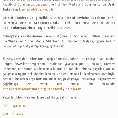
Faculty of Communication, Department of New Media and Communication, Uşak-
Turkey, Email:
emre.vadi@usak.edu.tr
Date of Received/Geliş Tarihi:
20.02.2023,
Date of Revision/Düzeltme Tarihi:
06.09.2023,
Date of Acceptance/Kabul Tarihi:
28.11.2023,
Date of Online
Publication/Çevirimiçi Yayın Tarihi:
17.03.2024
Citing/Referans Gösterimi:
Karakuş, M., Balcı, E. & Tiryaki, S. (2024). Examining
the Studies on “Social Media Addiction”: A Bibliometric Analysis,
Cyprus Turkish
Journal of Psychiatry & Psychology, 6(1): 84-92
© 2024 Yazar (lar). Kıbrıs Ruh Sağlığı Enstitüsü / Kıbrıs Türk Psikiyatri ve Psikoloji
Dergisi (www.ktppdergisi.com) tarafından yayınlanmıştır. Bu makale, Creative
Commons Attribution 4.0 lisansının hüküm ve koşulları altında dağıtılan, orijinal
çalışmanın uygun şekilde alıntılanması ve ticari amaçla kullanılmaması koşuluyla,
herhangi bir ortam veya formatta kullanıma, paylaşmaya, uyarlamaya, dağıtmaya ve
çoğaltmaya izin veren açık erişimli bir makaledir.
https://creativecommons.org/licenses/by-nc-sa/4.0/
Yazarlar:
Melis Karakuş, Emre Vadi Balcı, Salih Tiryaki
PDF Dosyasını İndir
XML Görüntüle