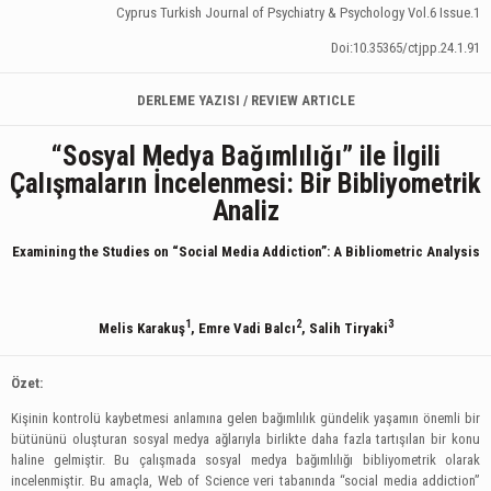
Cyprus Turkish Journal of Psychiatry & Psychology Vol.6 Issue.1
Doi:10.35365/ctjpp.24.1.91
DERLEME YAZISI / REVIEW ARTICLE
“Sosyal Medya Bağımlılığı” ile İlgili
Çalışmaların İncelenmesi: Bir Bibliyometrik
Analiz
Examining the Studies on “Social Media Addiction”: A Bibliometric Analysis
1
2
3
Melis Karakuş
, Emre Vadi Balcı
, Salih Tiryaki
Özet:
Kişinin kontrolü kaybetmesi anlamına gelen bağımlılık gündelik yaşamın önemli bir
bütününü oluşturan sosyal medya ağlarıyla birlikte daha fazla tartışılan bir konu
haline gelmiştir. Bu çalışmada sosyal medya bağımlılığı bibliyometrik olarak
incelenmiştir. Bu amaçla, Web of Science veri tabanında “social media addiction”