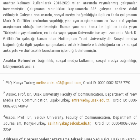
anahtar kelimesi kullanılarak 2013-2023 yılları arasında yayımlanmış çalışmalar
incelenmiştir. Çalışmanın sınırlılıkları kapsamında 336 çalışma analize dahil
edilmiştir. Çalışma sonucunda, sosyal medya bağımlılığıyla ilgili en fazla çalışmanın
Mark D. Griffiths tarafından yapıldığı, yine aynı araştırmacının en fazla atıf yapılan
araştırmacı olduğu belirlenmiştir. Bunun yanı sıra konu ile ilgili en fazla yayın
Türkiye’de yayımlanırken, en fazla yayın yapan üniversite ise aynı zamanda Mark D.
Griffiths’in çalıştığı kurum olan Nottingham Trent University’dir. Sosyal medya
bağımlılığıyla ilgili yapılan çalışmalarda ortak kelimelere bakıldığında en az sosyal
anksiyete ve dürtüsellik konularının işlendiği belirlenmiştir.
Anahtar Kelimeler:
bağımlılık, sosyal medya kullanımı, sosyal medya bağımlılığı,
bibliyometrik analiz
1
PhD, Konya-Turkey,
meliskarakus03@gmail.com
, Orcid ID: 0000-0002-5758-7792
2
Assoc. Prof. Dr., Usak University, Faculty of Communication, Department of New
Media and Communication, Uşak-Turkey,
emre.vadi@usak.edu.tr
, Orcid ID: 0000-
0002-9687-0849
3
Assoc. Prof. Dr., Selcuk University, Faculty of Communication, Department of
Journalism, Konya-Turkey,
salih.tiryaki@selcuk.edu.tr
, Orcid ID: 0000-0002-0966-
3359
Address of Correspondence/Yazışma Adresi:
Emre Vadi Balcı, Usak University,