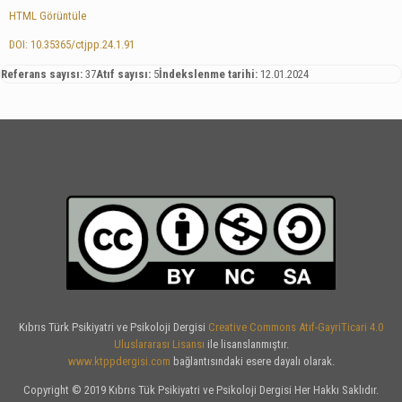
HTML Görüntüle
DOI: 10.35365/ctjpp.24.1.91
Referans sayısı:
37
Atıf sayısı:
5
İndekslenme tarihi:
12.01.2024
Kıbrıs Türk Psikiyatri ve Psikoloji Dergisi
Creative Commons Atıf-GayriTicari 4.0
Uluslararası Lisansı
ile lisanslanmıştır.
www.ktppdergisi.com
bağlantısındaki esere dayalı olarak.
Copyright © 2019 Kıbrıs Tük Psikiyatri ve Psikoloji Dergisi Her Hakkı Saklıdır.