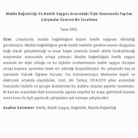
Madde Bağımlılığı Ve Benlik Saygısı Arasındaki İlişki Konusunda Yapılan
Çalışmalar Üzerine Bir İnceleme
Taner EROL
Özet:
Literatürde, madde bağımlılığının kişinin benlik saygısını etkilediği
görülmüştür. Madde bağımlılığının gerek maddi nedenler gerekse manevi duygulara
bağlı olarak gelişebileceği ve insan hayatı üzerinde önemli etkiler bırakabileceği
araştırmalar sonucunda ortaya çıkmıştır. Madde bağımlılığıyla benlik saygısı
arasında bir ilişki olduğu ve bu ilişkinin incelenmesinin benlik saygısı düzeyini
ortaya koyması açısından önem arz edeceği düşünülmüştür. Bu çalışmada beş yıl
içerisinde
Yüksek Öğretim Kurumu Tez Dokümantasyon Merkezine kayıtlı ve
elektronik ortamda ulaşılabilen, izinli, dili Türkçe, 2014-2019 yılları arasındaki
lisansüstü tezlerle ve google akademiden bu aralıkta ulaşılan yayımlar
taranmıştır.
İki kavram arasındaki ilişki konusunda yapılan tespitler bir araya getirilerek bundan
sonra konu ile ilgili yapılacak çalışmalara ışık tutmaya çalışılacaktır.
Anahtar kelimeler
:
Benlik, Benlik Saygısı, Bağımlılık, Madde Bağımlılığı