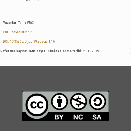
Yazarlar:
Taner EROL
PDF Dosyasını İndir
DOI: 10.35365/ctjpp.19.special1.16
Referans sayısı:
0
Atıf sayısı:
0
İndekslenme tarihi:
23.11.2019