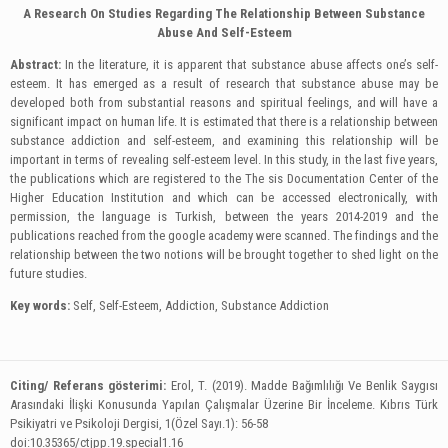
A Research On Studies Regarding The Relationship Between Substance
Abuse And Self-Esteem
Abstract:
In the literature, it is apparent that substance abuse affects one’s self-
esteem. It has emerged as a result of research that substance abuse may be
developed both from substantial reasons and spiritual feelings, and will have a
significant impact on human life. It is estimated that there is a relationship between
substance addiction and self-esteem, and examining this relationship will be
important in terms of revealing self-esteem level. In this study, in the last five years,
the publications which are registered to the The sis Documentation Center of the
Higher Education Institution and which can be accessed electronically, with
permission, the language is Turkish, between the years 2014-2019 and the
publications reached from the google academy were scanned. The findings and the
relationship between the two notions will be brought together to shed light on the
future studies.
Key words:
Self, Self-Esteem, Addiction, Substance Addiction
Citing/ Referans gösterimi:
Erol, T. (2019). Madde Bağımlılığı Ve Benlik Saygısı
Arasındaki İlişki Konusunda Yapılan Çalışmalar Üzerine Bir İnceleme.
Kıbrıs Türk
Psikiyatri ve Psikoloji Dergisi, 1(Özel Sayı.1): 56-58
doi:10.35365/ctjpp.19.special1.16