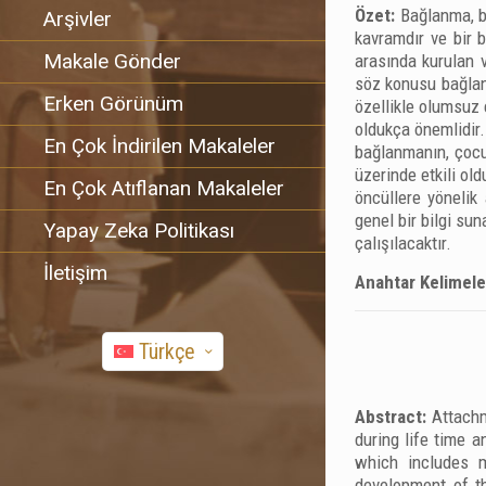
Özet:
Bağlanma, be
Arşivler
kavramdır ve bir b
Makale Gönder
arasında kurulan 
söz konusu bağlan
Erken Görünüm
özellikle olumsuz 
oldukça önemlidir.
En Çok İndirilen Makaleler
bağlanmanın, çocuk
üzerinde etkili ol
En Çok Atıflanan Makaleler
öncüllere yönelik
genel bir bilgi sun
Yapay Zeka Politikası
çalışılacaktır.
İletişim
Anahtar Kelimele
Türkçe
Abstract:
Attachm
during life time 
which includes m
development of th