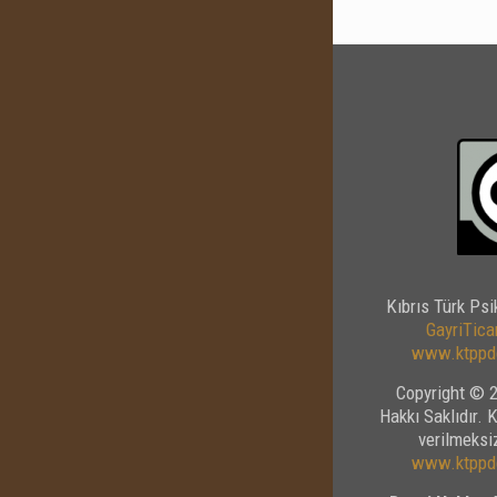
Kıbrıs Türk Psi
GayriTicar
www.ktppde
Copyright © 2
Hakkı Saklıdır. 
verilmeksiz
www.ktppde