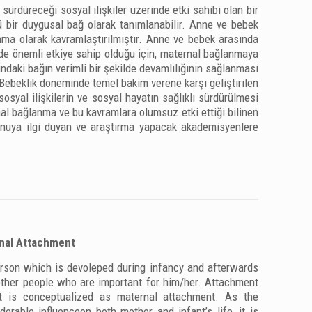
ürdüreceği sosyal ilişkiler üzerinde etki sahibi olan bir
çlü bir duygusal bağ olarak tanımlanabilir. Anne ve bebek
ma olarak kavramlaştırılmıştır. Anne ve bebek arasında
de önemli etkiye sahip olduğu için, maternal bağlanmaya
sındaki bağın verimli bir şekilde devamlılığının sağlanması
 Bebeklik döneminde temel bakım verene karşı geliştirilen
sosyal ilişkilerin ve sosyal hayatın sağlıklı sürdürülmesi
nal bağlanma ve bu kavramlara olumsuz etki ettiği bilinen
konuya ilgi duyan ve araştırma yapacak akademisyenlere
rnal Attachment
erson which is devoleped during infancy and afterwards
sother people who are important for him/her. Attachment
t is conceptualized as maternal attachment. As the
able influenceon both mother and infant’s life, it is