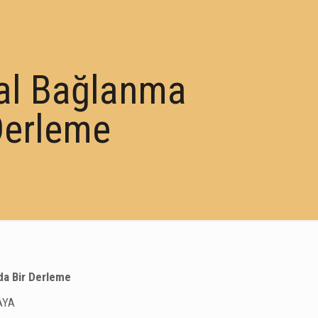
al Bağlanma
Derleme
a Bir Derleme
AYA