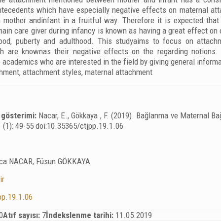
antecedents which have especially negative effects on maternal at
mother andinfant in a fruitful way. Therefore it is expected tha
ain care giver during infancy is known as having a great effect on 
dhood, puberty and adulthood. This studyaims to focus on attach
 are knownas their negative effects on the regarding notions. Th
 academics who are interested in the field by giving general informa
hment, attachment styles, maternal attachment
 gösterimi:
Nacar, E., Gökkaya , F. (2019). Bağlanma ve Maternal Ba
 1 (1): 49-55 doi:10.35365/ctjpp.19.1.06
ca NACAR, Füsun GÖKKAYA
ir
pp.19.1.06
0
Atıf sayısı:
7
İndekslenme tarihi:
11.05.2019