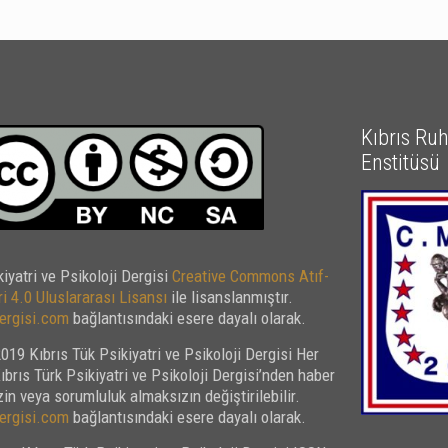
Kıbrıs Ruh 
Enstitüsü
kiyatri ve Psikoloji Dergisi
Creative Commons Atıf-
i 4.0 Uluslararası Lisansı
ile lisanslanmıştır.
rgisi.com
bağlantısındaki esere dayalı olarak.
019 Kıbrıs Tük Psikiyatri ve Psikoloji Dergisi Her
Kıbrıs Türk Psikiyatri ve Psikoloji Dergisi’nden haber
in veya sorumluluk almaksızın değiştirilebilir.
rgisi.com
bağlantısındaki esere dayalı olarak.