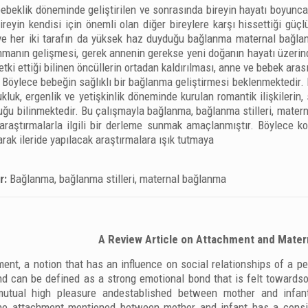
beklik döneminde geliştirilen ve sonrasında bireyin hayatı boyunca s
ireyin kendisi için önemli olan diğer bireylere karşı hissettiği gü
ve her iki tarafın da yüksek haz duyduğu bağlanma maternal bağlan
manın gelişmesi, gerek annenin gerekse yeni doğanın hayatı üzerin
etki ettiği bilinen öncüllerin ortadan kaldırılması, anne ve bebek ara
 Böylece bebeğin sağlıklı bir bağlanma geliştirmesi beklenmektedir.
luk, ergenlik ve yetişkinlik döneminde kurulan romantik ilişkilerin, 
duğu bilinmektedir. Bu çalışmayla bağlanma, bağlanma stilleri, mater
 araştırmalarla ilgili bir derleme sunmak amaçlanmıştır. Böylece 
arak ileride yapılacak araştırmalara ışık tutmaya
r:
Bağlanma, bağlanma stilleri, maternal bağlanma
A Review Article on Attachment and Mate
ent, a notion that has an influence on social relationships of a p
and can be defined as a strong emotional bond that is felt toward
utual high pleasure andestablished between mother and infan
e attachment mentioned between mother and infant has a consider