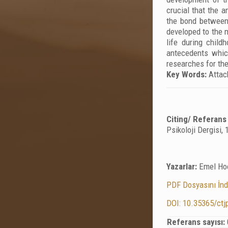
crucial that the 
the bond between 
developed to the m
life during chil
antecedents which
researches for the
Key Words:
Attac
Citing/ Referans
Psikoloji Dergisi,
Yazarlar:
Emel Ho
PDF Dosyasını İnd
DOI: 10.35365/ctj
Referans sayısı: