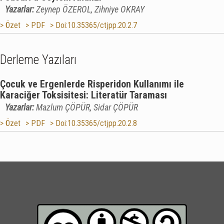
Yazarlar:
Zeynep ÖZEROL, Zihniye OKRAY
> Özet
> PDF
> Doi:10.35365/ctjpp.20.2.7
Derleme Yazıları
Çocuk ve Ergenlerde Risperidon Kullanımı ile
Karaciğer Toksisitesi: Literatür Taraması
Yazarlar:
Mazlum ÇÖPÜR, Sidar ÇÖPÜR
> Özet
> PDF
> Doi:10.35365/ctjpp.20.2.8