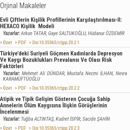
Orjinal Makaleler
Evli Çiftlerin Kişilik Profillerinin Karşılaştırılması-II:
HEXACO Kişilik Modeli
Yazarlar:
Arkun TATAR, Gaye SALTUKOĞLU, Hüdanur ÖZDEMİR
> Özet
> PDF
> Doi:10.35365/ctjpp.20.2.1
Türkiye’deki Suriyeli Göçmen Kadınlarda Depresyon
Ve Kaygı Bozuklukları Prevalansı Ve Olası Risk
Faktörleri
Yazarlar:
Mehmet Ali DÜNDAR, Mustafa Necmi İLHAN, Nevra
KARAMÜFTÜOĞLU
> Özet
> PDF
> Doi:10.35365/ctjpp.20.2.2
Atipik ve Tipik Gelişim Gösteren Çocuğa Sahip
Annelerin Ölüm Kaygısına İlişkin Görüşlerinin
İncelenmesi
Yazarlar:
Tuğba ALTINTAŞ, Kudret İSPİR, Sacide ŞAHİN
> Özet
> PDF
> Doi:10.35365/ctjpp.20.2.3