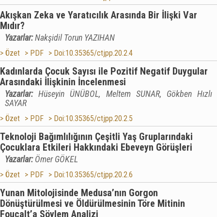
Akışkan Zeka ve Yaratıcılık Arasında Bir İlişki Var
Mıdır?
Yazarlar:
Nakşidil Torun YAZIHAN
> Özet
> PDF
> Doi:10.35365/ctjpp.20.2.4
Kadınlarda Çocuk Sayısı ile Pozitif Negatif Duygular
Arasındaki İlişkinin İncelenmesi
Yazarlar:
Hüseyin ÜNÜBOL, Meltem SUNAR, Gökben Hızlı
SAYAR
> Özet
> PDF
> Doi:10.35365/ctjpp.20.2.5
Teknoloji Bağımlılığının Çeşitli Yaş Gruplarındaki
Çocuklara Etkileri Hakkındaki Ebeveyn Görüşleri
Yazarlar:
Ömer GÖKEL
> Özet
> PDF
> Doi:10.35365/ctjpp.20.2.6
Yunan Mitolojisinde Medusa’nın Gorgon
Dönüştürülmesi ve Öldürülmesinin Töre Mitinin
Foucalt’a Söylem Analizi